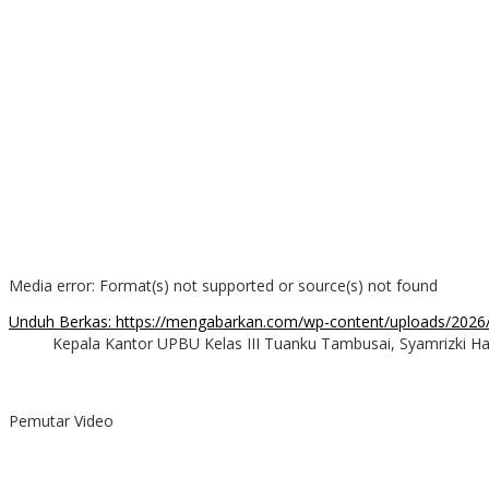
Media error: Format(s) not supported or source(s) not found
Unduh Berkas: https://mengabarkan.com/wp-content/uploads/202
Kepala Kantor UPBU Kelas III Tuanku Tambusai, Syamrizki H
00:00
Pemutar Video