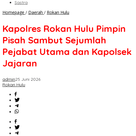
Sastra
Kapolres
Homepage
/
Daerah
/
Rokan Hulu
Rokan
Hulu
Kapolres Rokan Hulu Pimpin
Pimpin
Pisah
Pisah Sambut Sejumlah
Sambut
Sejumlah
Pejabat Utama dan Kapolsek
Pejabat
Utama
Jajaran
dan
Kapolsek
Jajaran
admin
25 Juni 2026
Rokan Hulu