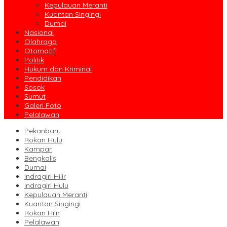
Kepulauan Meranti
Kuantan Singingi
Dumai
Nasional
Olahraga
Otomatif
Politik
Hukum dan Kriminal
Pendidikan
Sosok
Sumut
Galeri Foto
Pelalawan
Pekanbaru
Rokan Hulu
Kampar
Bengkalis
Dumai
Indragiri Hilir
Indragiri Hulu
Kepulauan Meranti
Kuantan Singingi
Rokan Hilir
Pelalawan