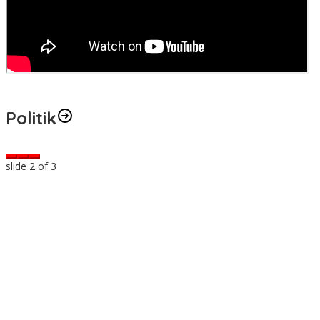
Politik
slide
3
of 3