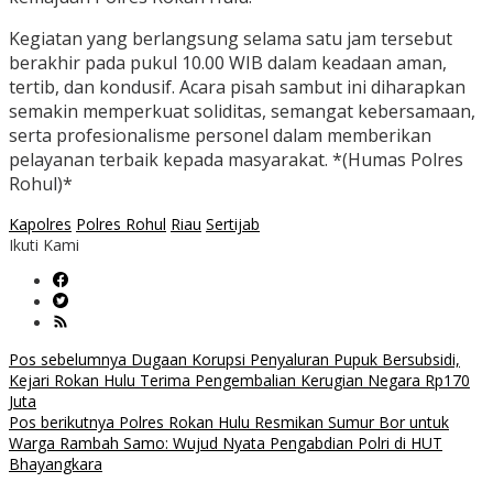
Kegiatan yang berlangsung selama satu jam tersebut
berakhir pada pukul 10.00 WIB dalam keadaan aman,
tertib, dan kondusif. Acara pisah sambut ini diharapkan
semakin memperkuat soliditas, semangat kebersamaan,
serta profesionalisme personel dalam memberikan
pelayanan terbaik kepada masyarakat. *(Humas Polres
Rohul)*
Kapolres
Polres Rohul
Riau
Sertijab
Ikuti Kami
Navigasi
Pos sebelumnya
Dugaan Korupsi Penyaluran Pupuk Bersubsidi,
Kejari Rokan Hulu Terima Pengembalian Kerugian Negara Rp170
pos
Juta
Pos berikutnya
Polres Rokan Hulu Resmikan Sumur Bor untuk
Warga Rambah Samo: Wujud Nyata Pengabdian Polri di HUT
Bhayangkara