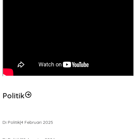
Politik
MK Tolak Gugatan Kelmi Amri-Asparaini
Di Politik
|
4 Februari 2025
Daftar ke KPUD, Anton-Poti Disambut Ribuan Pendukungnya