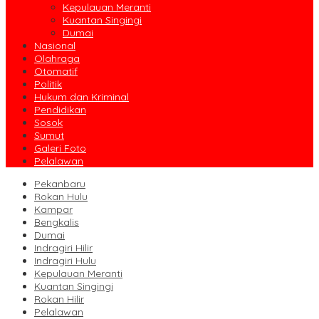
Kepulauan Meranti
Kuantan Singingi
Dumai
Nasional
Olahraga
Otomatif
Politik
Hukum dan Kriminal
Pendidikan
Sosok
Sumut
Galeri Foto
Pelalawan
Pekanbaru
Rokan Hulu
Kampar
Bengkalis
Dumai
Indragiri Hilir
Indragiri Hulu
Kepulauan Meranti
Kuantan Singingi
Rokan Hilir
Pelalawan