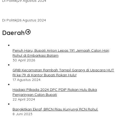
Di Politik
|
29 Agustus 2024
Novliwanda Ade Putra Ditunjuk sebagai Ketua Tim Koalisi
Bersama “Membangun Negeri”
Di Politik
|
26 Agustus 2024
Daerah
Penuh Haru, Bupati Anton Lepas 191 Jemaah Calon Haji
Rohul di Embarkasi Batam
30 April 2026
GRIB Kecamatan Rambah Tampil Garang di Upacara HUT
RI ke-79 di Kantor Bupati Rokan Hulu!
17 Agustus 2024
Hadapi Pilkada 2024 DPC PDIP Rokan Hulu Buka
Penjaringan Calon Bupati
22 April 2024
Bangkitkan Ekraf, BRCN Riau Kunjungi RCN Rohul.
8 Juni 2023