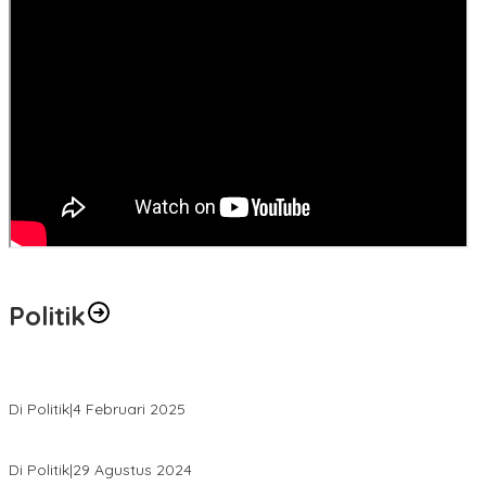
Politik
MK Tolak Gugatan Kelmi Amri-Asparaini
Di Politik
|
4 Februari 2025
Daftar ke KPUD, Anton-Poti Disambut Ribuan Pendukungnya
Di Politik
|
29 Agustus 2024