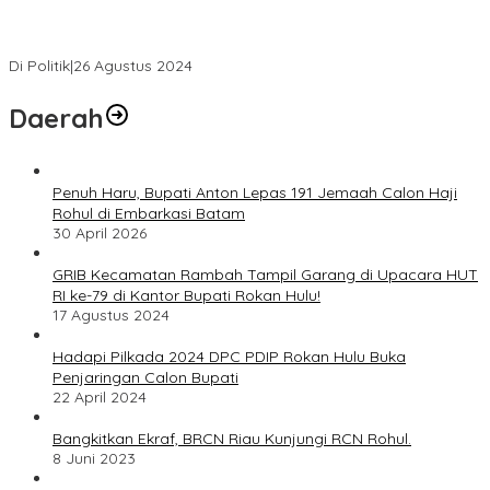
Novliwanda Ade Putra Ditunjuk sebagai Ketua Tim Koalisi
Bersama “Membangun Negeri”
Di Politik
|
26 Agustus 2024
Daerah
Penuh Haru, Bupati Anton Lepas 191 Jemaah Calon Haji
Rohul di Embarkasi Batam
30 April 2026
GRIB Kecamatan Rambah Tampil Garang di Upacara HUT
RI ke-79 di Kantor Bupati Rokan Hulu!
17 Agustus 2024
Hadapi Pilkada 2024 DPC PDIP Rokan Hulu Buka
Penjaringan Calon Bupati
22 April 2024
Bangkitkan Ekraf, BRCN Riau Kunjungi RCN Rohul.
8 Juni 2023