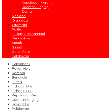
Kepulauan Meranti
Kuantan Singingi
Dumai
Nasional
Olahraga
Otomatif
Politik
Hukum dan Kriminal
Pendidikan
Sosok
Sumut
Galeri Foto
Pelalawan
Pekanbaru
Rokan Hulu
Kampar
Bengkalis
Dumai
Indragiri Hilir
Indragiri Hulu
Kepulauan Meranti
Kuantan Singingi
Rokan Hilir
Pelalawan