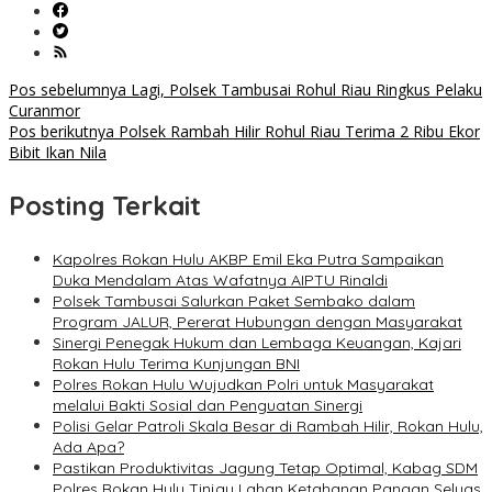
Navigasi
Pos sebelumnya
Lagi, Polsek Tambusai Rohul Riau Ringkus Pelaku
Curanmor
pos
Pos berikutnya
Polsek Rambah Hilir Rohul Riau Terima 2 Ribu Ekor
Bibit Ikan Nila
Posting Terkait
Kapolres Rokan Hulu AKBP Emil Eka Putra Sampaikan
Duka Mendalam Atas Wafatnya AIPTU Rinaldi
Polsek Tambusai Salurkan Paket Sembako dalam
Program JALUR, Pererat Hubungan dengan Masyarakat
Sinergi Penegak Hukum dan Lembaga Keuangan, Kajari
Rokan Hulu Terima Kunjungan BNI
Polres Rokan Hulu Wujudkan Polri untuk Masyarakat
melalui Bakti Sosial dan Penguatan Sinergi
Polisi Gelar Patroli Skala Besar di Rambah Hilir, Rokan Hulu,
Ada Apa?
Pastikan Produktivitas Jagung Tetap Optimal, Kabag SDM
Polres Rokan Hulu Tinjau Lahan Ketahanan Pangan Seluas