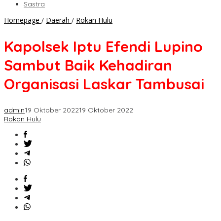
Sastra
Kapolsek
Homepage
/
Daerah
/
Rokan Hulu
Iptu
Efendi
Kapolsek Iptu Efendi Lupino
Lupino
Sambut
Sambut Baik Kehadiran
Baik
Kehadiran
Organisasi Laskar Tambusai
Organisasi
Laskar
Tambusai
admin
19 Oktober 2022
19 Oktober 2022
Rokan Hulu