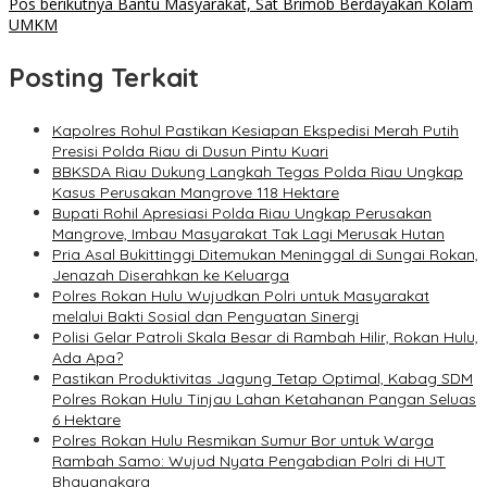
pos
Pos berikutnya
Bantu Masyarakat, Sat Brimob Berdayakan Kolam
UMKM
Posting Terkait
Kapolres Rohul Pastikan Kesiapan Ekspedisi Merah Putih
Presisi Polda Riau di Dusun Pintu Kuari
BBKSDA Riau Dukung Langkah Tegas Polda Riau Ungkap
Kasus Perusakan Mangrove 118 Hektare
Bupati Rohil Apresiasi Polda Riau Ungkap Perusakan
Mangrove, Imbau Masyarakat Tak Lagi Merusak Hutan
Pria Asal Bukittinggi Ditemukan Meninggal di Sungai Rokan,
Jenazah Diserahkan ke Keluarga
Polres Rokan Hulu Wujudkan Polri untuk Masyarakat
melalui Bakti Sosial dan Penguatan Sinergi
Polisi Gelar Patroli Skala Besar di Rambah Hilir, Rokan Hulu,
Ada Apa?
Pastikan Produktivitas Jagung Tetap Optimal, Kabag SDM
Polres Rokan Hulu Tinjau Lahan Ketahanan Pangan Seluas
6 Hektare
Polres Rokan Hulu Resmikan Sumur Bor untuk Warga
Rambah Samo: Wujud Nyata Pengabdian Polri di HUT
Bhayangkara