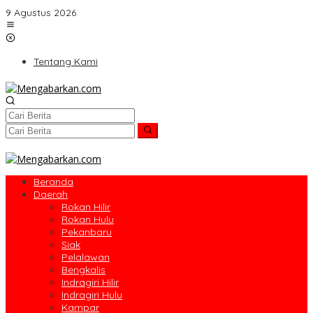
Lewati
9 Agustus 2026
ke
konten
Tentang Kami
Beranda
Daerah
Rokan Hilir
Rokan Hulu
Pekanbaru
Siak
Pelalawan
Bengkalis
Indragiri Hilir
Indragiri Hulu
Kampar