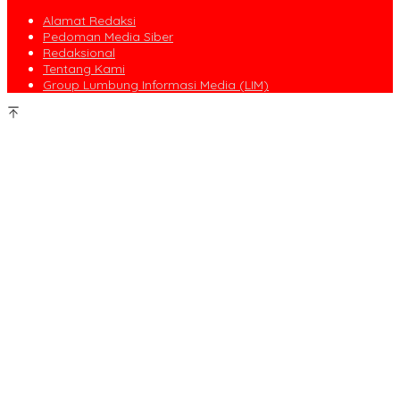
Alamat Redaksi
Pedoman Media Siber
Redaksional
Tentang Kami
Group Lumbung Informasi Media (LIM)