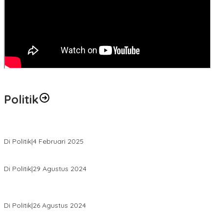
Politik
MK Tolak Gugatan Kelmi Amri-Asparaini
Di Politik
|
4 Februari 2025
Daftar ke KPUD, Anton-Poti Disambut Ribuan Pendukungnya
Di Politik
|
29 Agustus 2024
Novliwanda Ade Putra Ditunjuk sebagai Ketua Tim Koalisi
Bersama “Membangun Negeri”
Di Politik
|
26 Agustus 2024