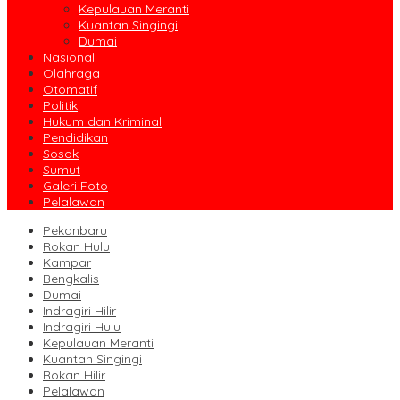
Kepulauan Meranti
Kuantan Singingi
Dumai
Nasional
Olahraga
Otomatif
Politik
Hukum dan Kriminal
Pendidikan
Sosok
Sumut
Galeri Foto
Pelalawan
Pekanbaru
Rokan Hulu
Kampar
Bengkalis
Dumai
Indragiri Hilir
Indragiri Hulu
Kepulauan Meranti
Kuantan Singingi
Rokan Hilir
Pelalawan