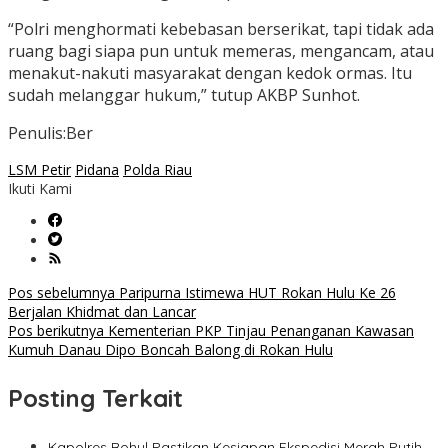
“Polri menghormati kebebasan berserikat, tapi tidak ada
ruang bagi siapa pun untuk memeras, mengancam, atau
menakut-nakuti masyarakat dengan kedok ormas. Itu
sudah melanggar hukum,” tutup AKBP Sunhot.
Penulis:Ber
LSM Petir
Pidana
Polda Riau
Ikuti Kami
Navigasi
Pos sebelumnya
Paripurna Istimewa HUT Rokan Hulu Ke 26
Berjalan Khidmat dan Lancar
pos
Pos berikutnya
Kementerian PKP Tinjau Penanganan Kawasan
Kumuh Danau Dipo Boncah Balong di Rokan Hulu
Posting Terkait
Kapolres Rohul Pastikan Kesiapan Ekspedisi Merah Putih