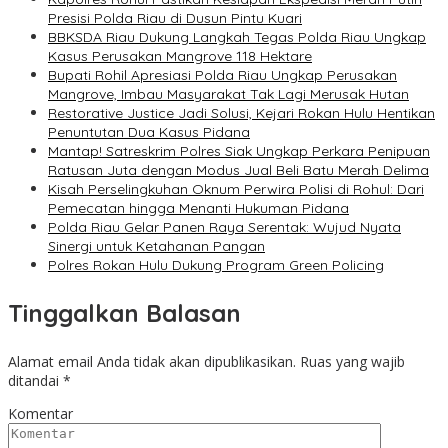
Presisi Polda Riau di Dusun Pintu Kuari
BBKSDA Riau Dukung Langkah Tegas Polda Riau Ungkap
Kasus Perusakan Mangrove 118 Hektare
Bupati Rohil Apresiasi Polda Riau Ungkap Perusakan
Mangrove, Imbau Masyarakat Tak Lagi Merusak Hutan
Restorative Justice Jadi Solusi, Kejari Rokan Hulu Hentikan
Penuntutan Dua Kasus Pidana
Mantap! Satreskrim Polres Siak Ungkap Perkara Penipuan
Ratusan Juta dengan Modus Jual Beli Batu Merah Delima
Kisah Perselingkuhan Oknum Perwira Polisi di Rohul: Dari
Pemecatan hingga Menanti Hukuman Pidana
Polda Riau Gelar Panen Raya Serentak: Wujud Nyata
Sinergi untuk Ketahanan Pangan
Polres Rokan Hulu Dukung Program Green Policing
Tinggalkan Balasan
Alamat email Anda tidak akan dipublikasikan.
Ruas yang wajib
ditandai
*
Komentar