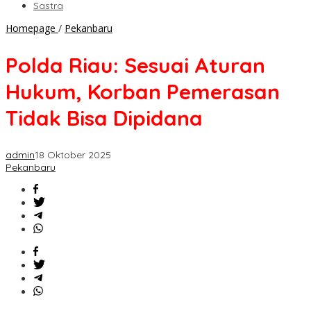
Sastra
Polda
Homepage
/
Pekanbaru
Riau:
Sesuai
Polda Riau: Sesuai Aturan
Aturan
Hukum,
Hukum, Korban Pemerasan
Korban
Pemerasan
Tidak Bisa Dipidana
Tidak
Bisa
Dipidana
admin
18 Oktober 2025
Pekanbaru