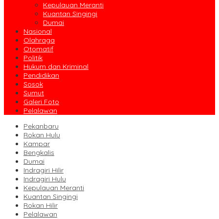
Kepulauan Meranti
Kuantan Singingi
Dumai
Nasional
Olahraga
Otomatif
Politik
Hukum dan Kriminal
Pendidikan
Sosok
Sumut
Galeri Foto
Pelalawan
Pekanbaru
Rokan Hulu
Kampar
Bengkalis
Dumai
Indragiri Hilir
Indragiri Hulu
Kepulauan Meranti
Kuantan Singingi
Rokan Hilir
Pelalawan