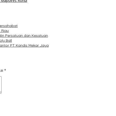
i Mapolres Rohul
Bersahabat
 Riau
lin Persatuan dan Kesatuan
ly Ball
Kantor PT Kandis Mekar Jaya
dai
*