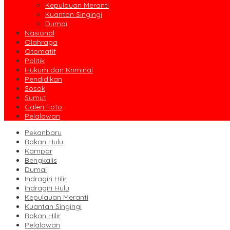
Kepulauan Meranti
Kuantan Singingi
Dumai
Nasional
Olahraga
Otomatif
Politik
Hukum dan Kriminal
Pendidikan
Sosok
Sumut
Galeri Foto
Pelalawan
Pekanbaru
Rokan Hulu
Kampar
Bengkalis
Dumai
Indragiri Hilir
Indragiri Hulu
Kepulauan Meranti
Kuantan Singingi
Rokan Hilir
Pelalawan