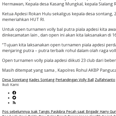
Hermawan, Kepala desa Kasang Mungkal, kepala Sialang R
Ketua Apdesi Rokan Hulu sekaligus kepala desa sontang, 
memeriahkan HUT RI.
Untuk open turnamen volly bal putra piala apdesi kita aw
dinkecamatan lain , dan open ini akan kita laksanakan di 
“Tujuan kita laksanakan open turnamen piala apdesi perd
menjaring putra – putra terbaik rohul dalam olah raga volly
Open turnamen volly piala apdesi diikuti 23 club dari be
Masih ditempat yang sama , Kapolres Rohul AKBP Panguc
Desa Sonntang
Kades Sontang
Pertandingan Volly Ball
Zulfahrianto
Ikuti Kami
Navigasi
Pos sebelumnya
Isak Tangis Paskibra Pecah saat Brigadir Harry Gu