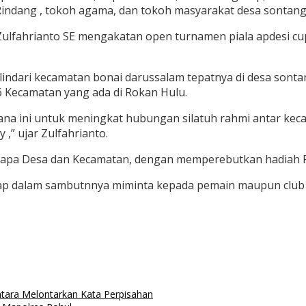
indang , tokoh agama, dan tokoh masyarakat desa sontang
Zulfahrianto SE mengakatan open turnamen piala apdesi cu
alindari kecamatan bonai darussalam tepatnya di desa sont
16 Kecamatan yang ada di Rokan Hulu.
ana ini untuk meningkat hubungan silatuh rahmi antar kec
 ,” ujar Zulfahrianto.
berapa Desa dan Kecamatan, dengan memperebutkan hadiah Rp
ap dalam sambutnnya miminta kepada pemain maupun club u
ntara Melontarkan Kata Perpisahan