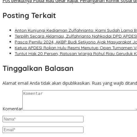
Pos berikutnya
Polda Riau Gelar Rapat Penanganan Konflik Sosial d
pos
Posting Terkait
Anton Kunjungi Kediaman Zulfahrianto: Kami Sudah Lama 
Terpilih Secara Aklamasi, Zulfahrianto Nahkodai DPD APDESI
Pasca Pemilu 2024, AKBP Budi Setiyono Ajak Masyarakat Ja
Ketua APDESI Rokan Hulu Resmi Menutup Open Turnamen Vo
Tuntut Hak 20 Persen, Ratusan Warga Rohul Riau Geruduk 
Tinggalkan Balasan
Alamat email Anda tidak akan dipublikasikan.
Ruas yang wajib ditan
Komentar