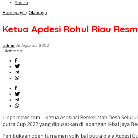
Sastra
Ketua
Homepage
/
Olahraga
Apdesi
Rohul
Ketua Apdesi Rohul Riau Resm
Riau
Resmi
Buka
admin
26 Agustus 2022
Turnamen
Olahraga
Volly
Ball
Cup
2022
Linparnews.com – Ketua Asosiasi Pemerintah Desa Seluruh
putra Cup 2022 yang dipusatkan di lapangan Ikbal Jaya Be
Pembukaan open turnamen volly bal putra piala Apdesi Cup