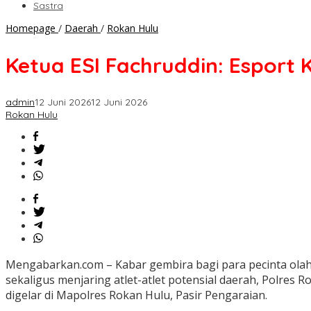
Sastra
Ketua
Homepage
/
Daerah
/
Rokan Hulu
ESI
Fachruddin:
Ketua ESI Fachruddin: Esport 
Esport
Kapolres
Cup
admin
12 Juni 2026
12 Juni 2026
Rohul
Rokan Hulu
Jadi
Ajang
Lahirnya
Atlet
Masa
Depan
Mengabarkan.com – Kabar gembira bagi para pecinta ola
sekaligus menjaring atlet-atlet potensial daerah, Polre
digelar di Mapolres Rokan Hulu, Pasir Pengaraian.