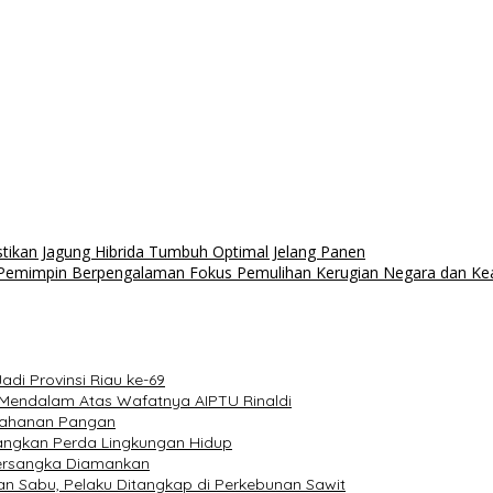
ikan Jagung Hibrida Tumbuh Optimal Jelang Panen
k: Pemimpin Berpengalaman Fokus Pemulihan Kerugian Negara dan Kead
di Provinsi Riau ke-69
 Mendalam Atas Wafatnya AIPTU Rinaldi
etahanan Pangan
tangkan Perda Lingkungan Hidup
Tersangka Diamankan
n Sabu, Pelaku Ditangkap di Perkebunan Sawit