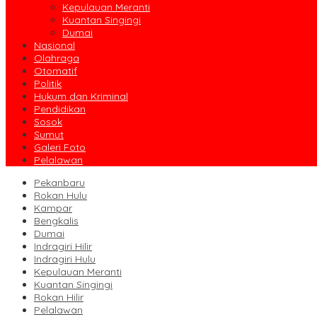
Kepulauan Meranti
Kuantan Singingi
Dumai
Nasional
Olahraga
Otomatif
Politik
Hukum dan Kriminal
Pendidikan
Sosok
Sumut
Galeri Foto
Pelalawan
Pekanbaru
Rokan Hulu
Kampar
Bengkalis
Dumai
Indragiri Hilir
Indragiri Hulu
Kepulauan Meranti
Kuantan Singingi
Rokan Hilir
Pelalawan