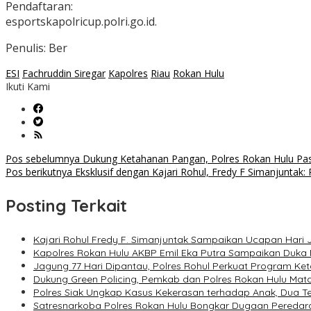
Pendaftaran:
esportskapolricup.polri.go.id.
Penulis: Ber
ESI
Fachruddin Siregar
Kapolres
Riau
Rokan Hulu
Ikuti Kami
Navigasi
Pos sebelumnya
Dukung Ketahanan Pangan, Polres Rokan Hulu Past
Pos berikutnya
Eksklusif dengan Kajari Rohul, Fredy F Simanjunta
pos
Posting Terkait
Kajari Rohul Fredy F. Simanjuntak Sampaikan Ucapan Hari Ja
Kapolres Rokan Hulu AKBP Emil Eka Putra Sampaikan Duka
Jagung 77 Hari Dipantau, Polres Rohul Perkuat Program K
Dukung Green Policing, Pemkab dan Polres Rokan Hulu Ma
Polres Siak Ungkap Kasus Kekerasan terhadap Anak, Dua 
Satresnarkoba Polres Rokan Hulu Bongkar Dugaan Peredara