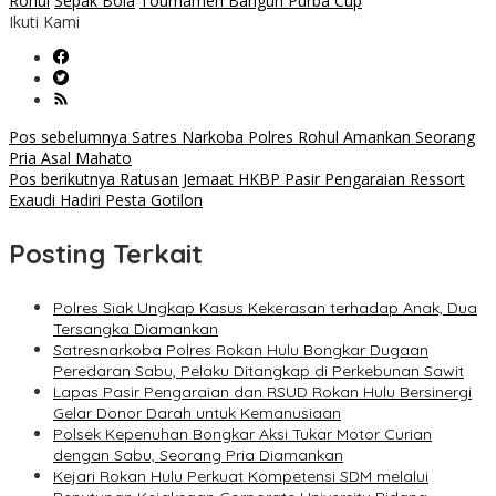
Rohul
Sepak Bola
Tournamen Bangun Purba Cup
Ikuti Kami
Navigasi
Pos sebelumnya
Satres Narkoba Polres Rohul Amankan Seorang
Pria Asal Mahato
pos
Pos berikutnya
Ratusan Jemaat HKBP Pasir Pengaraian Ressort
Exaudi Hadiri Pesta Gotilon
Posting Terkait
Polres Siak Ungkap Kasus Kekerasan terhadap Anak, Dua
Tersangka Diamankan
Satresnarkoba Polres Rokan Hulu Bongkar Dugaan
Peredaran Sabu, Pelaku Ditangkap di Perkebunan Sawit
Lapas Pasir Pengaraian dan RSUD Rokan Hulu Bersinergi
Gelar Donor Darah untuk Kemanusiaan
Polsek Kepenuhan Bongkar Aksi Tukar Motor Curian
dengan Sabu, Seorang Pria Diamankan
Kejari Rokan Hulu Perkuat Kompetensi SDM melalui