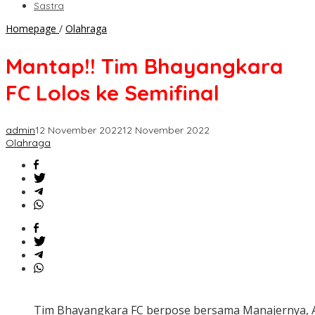
Sastra
Mantap!!
Homepage
/
Olahraga
Tim
Bhayangkara
Mantap!! Tim Bhayangkara
FC
Lolos
FC Lolos ke Semifinal
ke
Semifinal
admin
12 November 2022
12 November 2022
Olahraga
Tim Bhayangkara FC berpose bersama Manajernya, 