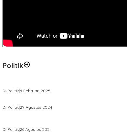
Politik
MK Tolak Gugatan Kelmi Amri-Asparaini
Di Politik
|
4 Februari 2025
Daftar ke KPUD, Anton-Poti Disambut Ribuan Pendukungnya
Di Politik
|
29 Agustus 2024
Novliwanda Ade Putra Ditunjuk sebagai Ketua Tim Koalisi
Bersama “Membangun Negeri”
Di Politik
|
26 Agustus 2024