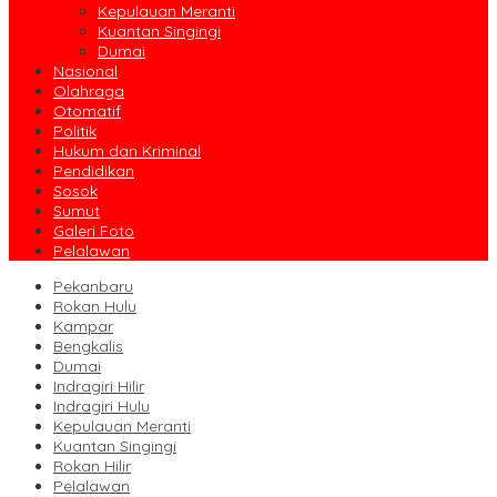
Kepulauan Meranti
Kuantan Singingi
Dumai
Nasional
Olahraga
Otomatif
Politik
Hukum dan Kriminal
Pendidikan
Sosok
Sumut
Galeri Foto
Pelalawan
Pekanbaru
Rokan Hulu
Kampar
Bengkalis
Dumai
Indragiri Hilir
Indragiri Hulu
Kepulauan Meranti
Kuantan Singingi
Rokan Hilir
Pelalawan