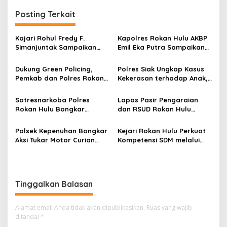
Posting Terkait
Kajari Rohul Fredy F.
Kapolres Rokan Hulu AKBP
Simanjuntak Sampaikan
Emil Eka Putra Sampaikan
Ucapan Hari Jadi Provinsi
Duka Mendalam Atas
Riau ke-69
Wafatnya AIPTU Rinaldi
Dukung Green Policing,
Polres Siak Ungkap Kasus
Pemkab dan Polres Rokan
Kekerasan terhadap Anak,
Hulu Matangkan Perda
Dua Tersangka Diamankan
Lingkungan Hidup
Satresnarkoba Polres
Lapas Pasir Pengaraian
Rokan Hulu Bongkar
dan RSUD Rokan Hulu
Dugaan Peredaran Sabu,
Bersinergi Gelar Donor
Pelaku Ditangkap di
Darah untuk Kemanusiaan
Polsek Kepenuhan Bongkar
Kejari Rokan Hulu Perkuat
Perkebunan Sawit
Aksi Tukar Motor Curian
Kompetensi SDM melalui
dengan Sabu, Seorang Pria
Penutupan Kejaksaan
Diamankan
Corporate University
Bidang Perencanaan 2026
Tinggalkan Balasan
Alamat email Anda tidak akan dipublikasikan.
Ruas yang wajib
ditandai
*