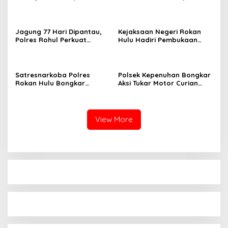
Ucapan Hari Jadi Provinsi
Duka Mendalam Atas
Riau ke-69
Wafatnya AIPTU Rinaldi
Jagung 77 Hari Dipantau,
Kejaksaan Negeri Rokan
Polres Rohul Perkuat
Hulu Hadiri Pembukaan
Program Ketahanan
Apel Bulan Bakti Pramuka
Pangan
Tingkat Kabupaten Rokan
Hulu 2026
Satresnarkoba Polres
Polsek Kepenuhan Bongkar
Rokan Hulu Bongkar
Aksi Tukar Motor Curian
Dugaan Peredaran Sabu,
dengan Sabu, Seorang Pria
Pelaku Ditangkap di
Diamankan
Perkebunan Sawit
View More