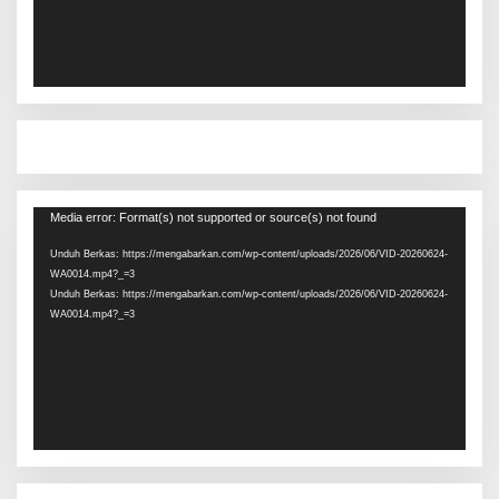
Pemutar
Media error: Format(s) not supported or source(s) not found
Video
Unduh Berkas: https://mengabarkan.com/wp-content/uploads/2026/06/VID-20260624-
WA0014.mp4?_=3
Unduh Berkas: https://mengabarkan.com/wp-content/uploads/2026/06/VID-20260624-
WA0014.mp4?_=3