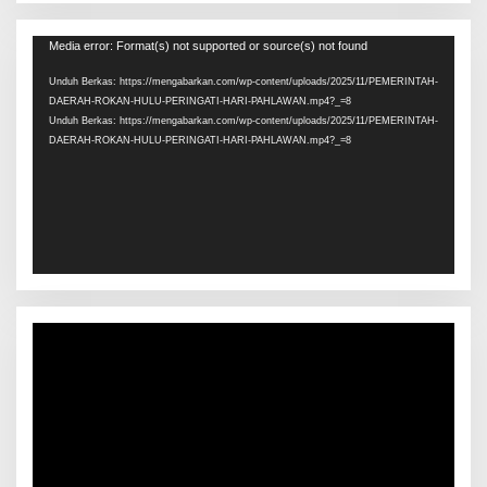
Pemutar
Media error: Format(s) not supported or source(s) not found
Video
Unduh Berkas: https://mengabarkan.com/wp-content/uploads/2025/11/PEMERINTAH-
DAERAH-ROKAN-HULU-PERINGATI-HARI-PAHLAWAN.mp4?_=8
Unduh Berkas: https://mengabarkan.com/wp-content/uploads/2025/11/PEMERINTAH-
DAERAH-ROKAN-HULU-PERINGATI-HARI-PAHLAWAN.mp4?_=8
Pemutar
Video