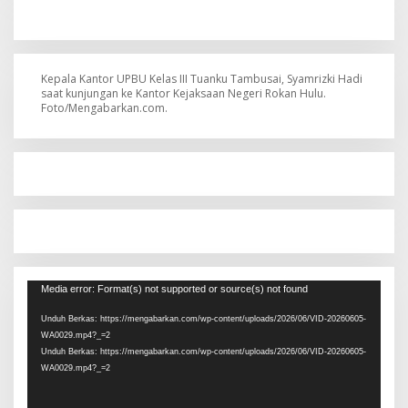
Kepala Kantor UPBU Kelas III Tuanku Tambusai, Syamrizki Hadi
saat kunjungan ke Kantor Kejaksaan Negeri Rokan Hulu.
Foto/Mengabarkan.com.
Pemutar
Media error: Format(s) not supported or source(s) not found
Video
Unduh Berkas: https://mengabarkan.com/wp-content/uploads/2026/06/VID-20260605-
WA0029.mp4?_=2
Unduh Berkas: https://mengabarkan.com/wp-content/uploads/2026/06/VID-20260605-
WA0029.mp4?_=2