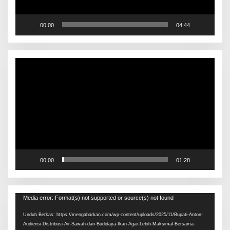
00:00
04:44
Pemutar
Video
00:00
01:28
Pemutar
Media error: Format(s) not supported or source(s) not found
Video
Unduh Berkas: https://mengabarkan.com/wp-content/uploads/2025/11/Bupati-Anton-
Audiensi-Distribusi-Air-Sawah-dan-Budidaya-Ikan-Agar-Lebih-Maksimal-Bersama-