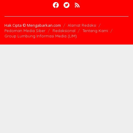
Hak Cipta © Mengabarkan.com
Alamat Redaksi
Pedoman Media Siber
Redaksional
Tentang Kami
Group Lumbung Informasi Media (LIM)