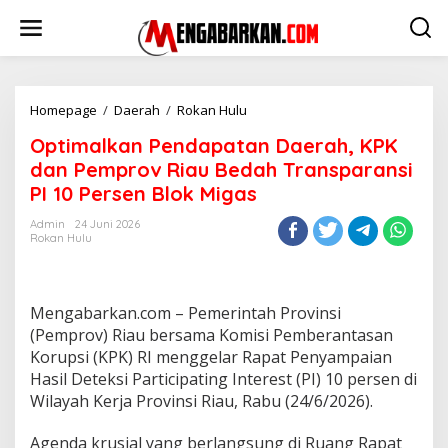
Lewati
ke
konten
Optimalkan
Homepage
/
Daerah
/
Rokan Hulu
Pendapatan
Optimalkan Pendapatan Daerah, KPK
Daerah,
KPK
dan Pemprov Riau Bedah Transparansi
dan
PI 10 Persen Blok Migas
Pemprov
Riau
Admin
24 Juni 2026
Bedah
Rokan Hulu
Transparansi
PI
10
Persen
Mengabarkan.com – Pemerintah Provinsi
Blok
(Pemprov) Riau bersama Komisi Pemberantasan
Migas
Korupsi (KPK) RI menggelar Rapat Penyampaian
Hasil Deteksi Participating Interest (PI) 10 persen di
Wilayah Kerja Provinsi Riau, Rabu (24/6/2026).
Agenda krusial yang berlangsung di Ruang Rapat