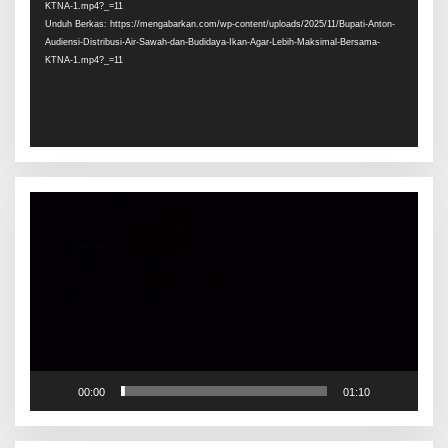
KTNA-1.mp4?_=11
Unduh Berkas: https://mengabarkan.com/wp-content/uploads/2025/11/Bupati-Anton-
Audiensi-Distribusi-Air-Sawah-dan-Budidaya-Ikan-Agar-Lebih-Maksimal-Bersama-
KTNA-1.mp4?_=11
Pemutar
Video
00:00
01:10