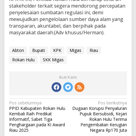
stakeholder terkait segera mendorong percepatan
penyelesaian sumbatan regulasi ini, demi
mewujudkan pengelolaan sumber daya alam yang
transparan, akuntabel, dan berpihak pada
masyarakat daerah.(Adv khusus/Herman).
Abton
Bupati
KPK
Migas
Riau
Rokan Hulu
SKK Migas
Ikuti Kami
Navigasi
Pos sebelumnya
Pos berikutnya
PPID Kabupaten Rokan Hulu
Dugaan Korupsi Penyaluran
pos
Kembali Raih Predikat
Pupuk Bersubsidi, Kejari
Informatif, Sabet Tiga
Rokan Hulu Terima
Penghargaan pada KI Award
Pengembalian Kerugian
Riau 2025
Negara Rp170 Juta