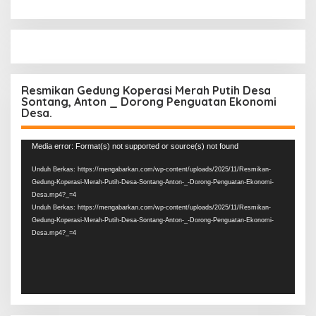
Resmikan Gedung Koperasi Merah Putih Desa
Sontang, Anton _ Dorong Penguatan Ekonomi
Desa.
Pemutar
Media error: Format(s) not supported or source(s) not found
Video
Unduh Berkas: https://mengabarkan.com/wp-content/uploads/2025/11/Resmikan-
Gedung-Koperasi-Merah-Putih-Desa-Sontang-Anton-_-Dorong-Penguatan-Ekonomi-
Desa.mp4?_=4
Unduh Berkas: https://mengabarkan.com/wp-content/uploads/2025/11/Resmikan-
Gedung-Koperasi-Merah-Putih-Desa-Sontang-Anton-_-Dorong-Penguatan-Ekonomi-
Desa.mp4?_=4