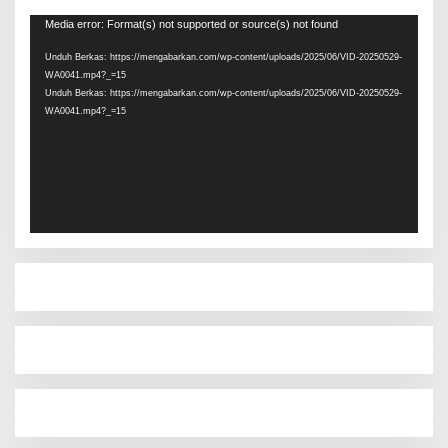
Pemutar
Media error: Format(s) not supported or source(s) not found
Video
Unduh Berkas: https://mengabarkan.com/wp-content/uploads/2025/06/VID-20250529-
WA0041.mp4?_=15
Unduh Berkas: https://mengabarkan.com/wp-content/uploads/2025/06/VID-20250529-
WA0041.mp4?_=15