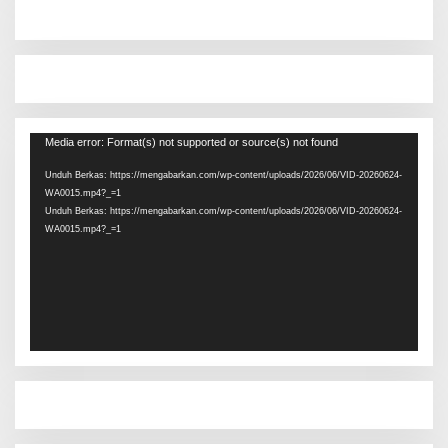
Pemutar
Media error: Format(s) not supported or source(s) not found
Video
Unduh Berkas: https://mengabarkan.com/wp-content/uploads/2026/06/VID-20260624-
WA0015.mp4?_=1
Unduh Berkas: https://mengabarkan.com/wp-content/uploads/2026/06/VID-20260624-
WA0015.mp4?_=1