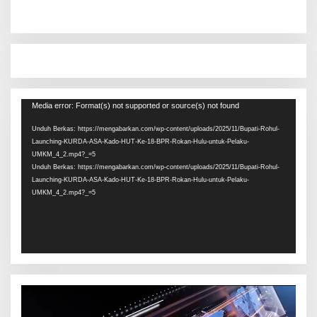
Pemutar
Media error: Format(s) not supported or source(s) not found
Video
Unduh Berkas: https://mengabarkan.com/wp-content/uploads/2025/11/Bupati-Rohul-
Launching-KURDA-ASA-Kado-HUT-Ke-18-BPR-Rokan-Hulu-untuk-Pelaku-
UMKM_4_2.mp4?_=5
Unduh Berkas: https://mengabarkan.com/wp-content/uploads/2025/11/Bupati-Rohul-
Launching-KURDA-ASA-Kado-HUT-Ke-18-BPR-Rokan-Hulu-untuk-Pelaku-
UMKM_4_2.mp4?_=5
Pemutar
Video