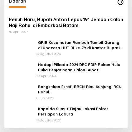
Daerah
Penuh Haru, Bupati Anton Lepas 191 Jemaah Calon
Haji Rohul di Embarkasi Batam
30 April 2026
GRIB Kecamatan Rambah Tampil Garang
di Upacara HUT RI ke-79 di Kantor Bupati
Rokan Hulu!
17 Agustus 2024
Hadapi Pilkada 2024 DPC PDIP Rokan Hulu
Buka Penjaringan Calon Bupati
22 April 2024
Bangkitkan Ekraf, BRCN Riau Kunjungi RCN
Rohul.
8 Juni 2023
Kapolda Sumut Tinjau Lokasi Polres
Persiapan Labura
14 Agustus 2022