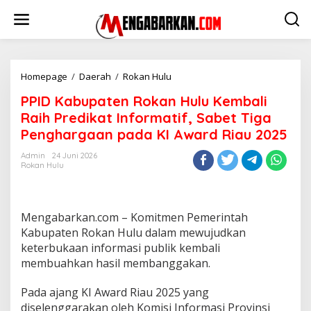
Lewati
ke
konten
PPID
Homepage
/
Daerah
/
Rokan Hulu
Kabupaten
PPID Kabupaten Rokan Hulu Kembali
Rokan
Hulu
Raih Predikat Informatif, Sabet Tiga
Kembali
Penghargaan pada KI Award Riau 2025
Raih
Predikat
Admin
24 Juni 2026
Informatif,
Rokan Hulu
Sabet
Tiga
Penghargaan
pada
Mengabarkan.com – Komitmen Pemerintah
KI
Kabupaten Rokan Hulu dalam mewujudkan
Award
keterbukaan informasi publik kembali
Riau
membuahkan hasil membanggakan.
2025
Pada ajang KI Award Riau 2025 yang
diselenggarakan oleh Komisi Informasi Provinsi