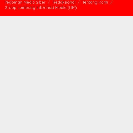
Pedoman Media Siber
Redaksional
Tentang Kami
Group Lumbung Informasi Media (LIM)