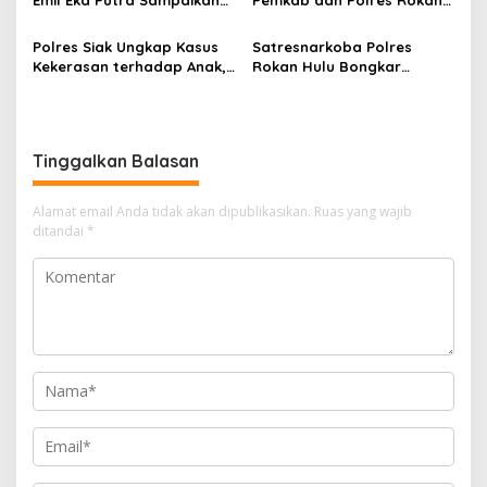
Duka Mendalam Atas
Hulu Matangkan Perda
Wafatnya AIPTU Rinaldi
Lingkungan Hidup
Polres Siak Ungkap Kasus
Satresnarkoba Polres
Kekerasan terhadap Anak,
Rokan Hulu Bongkar
Dua Tersangka Diamankan
Dugaan Peredaran Sabu,
Pelaku Ditangkap di
Perkebunan Sawit
Tinggalkan Balasan
Alamat email Anda tidak akan dipublikasikan.
Ruas yang wajib
ditandai
*