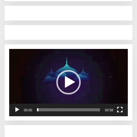
Pemutar
Video
00:00
00:58