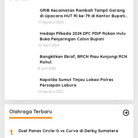
GRIB Kecamatan Rambah Tampil Garang
di Upacara HUT RI ke-79 di Kantor Bupati
Rokan Hulu!
17 Agustus 2024
Hadapi Pilkada 2024 DPC PDIP Rokan Hulu
Buka Penjaringan Calon Bupati
22 April 2024
Bangkitkan Ekraf, BRCN Riau Kunjungi RCN
Rohul.
8 Juni 2023
Kapolda Sumut Tinjau Lokasi Polres
Persiapan Labura
14 Agustus 2022
Olahraga Terbaru
1
Duel Panas Circle-G vs Curva di Derby Sumatera