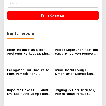
Berita Terbaru
Kejari Rokan Hulu Gelar
Polsek Kepenuhan Pastikan
Apel Pagi, Perkuat Disiplin
Pawai Milad ke-4 Ponpes
dan Kesiapan Pelayanan
Basma Darul ’Ilmi
Hukum
Wassa’adah Berjalan Tertib
Peringatan Hari Jadi ke-69
Kajari Rohul Fredy F.
Riau, Pemkab Rohul
Simanjuntak Sampaikan
Teguhkan Komitmen
Ucapan Hari Jadi Provinsi
Pembangunan dan
Riau ke-69
Kesejahteraan
Kapolres Rokan Hulu AKBP
Jagung 77 Hari Dipantau,
Emil Eka Putra Sampaikan
Polres Rohul Perkuat
Duka Mendalam Atas
Program Ketahanan
Wafatnya AIPTU Rinaldi
Pangan