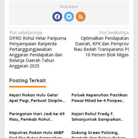
Ikuti Kami
Navigasi
Pos sebelumnya
Pos berikutnya
DPRD Rohul Helar Paripurna
Optimalkan Pendapatan
pos
Penyampaian Ranperda
Daerah, KPK dan Pemprov
Pertanggungjawaban
Riau Bedah Transparansi PI
Anggaran Pendapatan dan
10 Persen Blok Migas
Belanja Daerah Tahun
Anggaran 2025
Posting Terkait
Kejari Rokan Hulu Gelar
Polsek Kepenuhan Pastikan
Apel Pagi, Perkuat Disiplin
Pawai Milad ke-4 Ponpes
dan Kesiapan Pelayanan
Basma Darul ’Ilmi
Hukum
Wassa’adah Berjalan Tertib
Peringatan Hari Jadi ke-69
Kajari Rohul Fredy F.
Riau, Pemkab Rohul
Simanjuntak Sampaikan
Teguhkan Komitmen
Ucapan Hari Jadi Provinsi
Pembangunan dan
Riau ke-69
Kapolres Rokan Hulu AKBP
Dukung Green Policing,
Kesejahteraan
Emil Eka Putra Sampaikan
Pemkab dan Polres Rokan