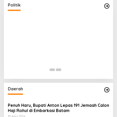
Di Politik
|
26 Agustus 2024
Politik
n
Daerah
Penuh Haru, Bupati Anton Lepas 191 Jemaah Calon
Haji Rohul di Embarkasi Batam
30 April 2026