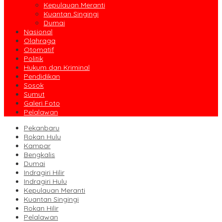
Kepulauan Meranti
Kuantan Singingi
Dumai
Nasional
Olahraga
Otomatif
Politik
Hukum dan Kriminal
Pendidikan
Sosok
Sumut
Galeri Foto
Pelalawan
Pekanbaru
Rokan Hulu
Kampar
Bengkalis
Dumai
Indragiri Hilir
Indragiri Hulu
Kepulauan Meranti
Kuantan Singingi
Rokan Hilir
Pelalawan