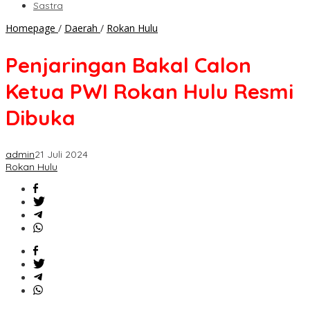
Sastra
Penjaringan
Homepage
/
Daerah
/
Rokan Hulu
Bakal
Calon
Penjaringan Bakal Calon
Ketua
PWI
Ketua PWI Rokan Hulu Resmi
Rokan
Hulu
Dibuka
Resmi
Dibuka
admin
21 Juli 2024
Rokan Hulu