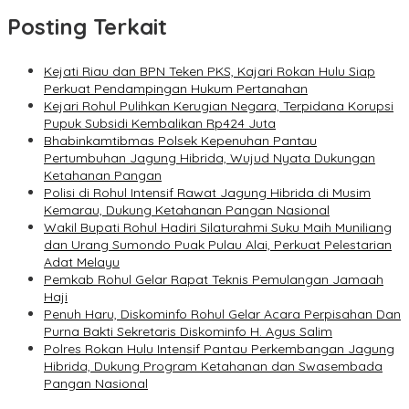
Posting Terkait
Kejati Riau dan BPN Teken PKS, Kajari Rokan Hulu Siap
Perkuat Pendampingan Hukum Pertanahan
Kejari Rohul Pulihkan Kerugian Negara, Terpidana Korupsi
Pupuk Subsidi Kembalikan Rp424 Juta
Bhabinkamtibmas Polsek Kepenuhan Pantau
Pertumbuhan Jagung Hibrida, Wujud Nyata Dukungan
Ketahanan Pangan
Polisi di Rohul Intensif Rawat Jagung Hibrida di Musim
Kemarau, Dukung Ketahanan Pangan Nasional
Wakil Bupati Rohul Hadiri Silaturahmi Suku Maih Muniliang
dan Urang Sumondo Puak Pulau Alai, Perkuat Pelestarian
Adat Melayu
Pemkab Rohul Gelar Rapat Teknis Pemulangan Jamaah
Haji
Penuh Haru, Diskominfo Rohul Gelar Acara Perpisahan Dan
Purna Bakti Sekretaris Diskominfo H. Agus Salim
Polres Rokan Hulu Intensif Pantau Perkembangan Jagung
Hibrida, Dukung Program Ketahanan dan Swasembada
Pangan Nasional