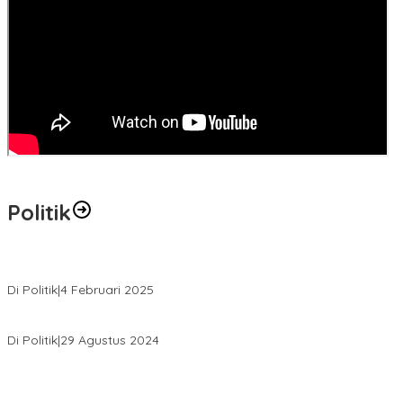
Politik
MK Tolak Gugatan Kelmi Amri-Asparaini
Di Politik
|
4 Februari 2025
Daftar ke KPUD, Anton-Poti Disambut Ribuan Pendukungnya
Di Politik
|
29 Agustus 2024
Novliwanda Ade Putra Ditunjuk sebagai Ketua Tim Koalisi
Bersama “Membangun Negeri”