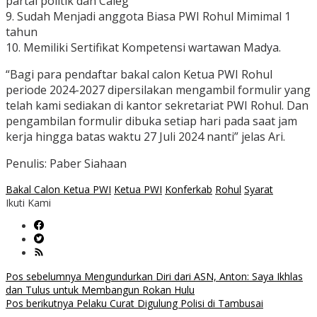
partai politik dan Caleg
9. Sudah Menjadi anggota Biasa PWI Rohul Mimimal 1
tahun
10. Memiliki Sertifikat Kompetensi wartawan Madya.
“Bagi para pendaftar bakal calon Ketua PWI Rohul
periode 2024-2027 dipersilakan mengambil formulir yang
telah kami sediakan di kantor sekretariat PWI Rohul. Dan
pengambilan formulir dibuka setiap hari pada saat jam
kerja hingga batas waktu 27 Juli 2024 nanti” jelas Ari.
Penulis: Paber Siahaan
Bakal Calon Ketua PWI
Ketua PWI
Konferkab
Rohul
Syarat
Ikuti Kami
Navigasi
Pos sebelumnya
Mengundurkan Diri dari ASN, Anton: Saya Ikhlas
dan Tulus untuk Membangun Rokan Hulu
pos
Pos berikutnya
Pelaku Curat Digulung Polisi di Tambusai