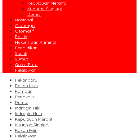
Kepulauan Meranti
Kuantan Singingi
Dumai
Nasional
Olahraga
Otomatif
Politik
Hukum dan Kriminal
Pendidikan
Sosok
Sumut
Galeri Foto
Pelalawan
Pekanbaru
Rokan Hulu
Kampar
Bengkalis
Dumai
Indragiri Hilir
Indragiri Hulu
Kepulauan Meranti
Kuantan Singingi
Rokan Hilir
Pelalawan