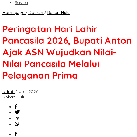
Sastra
Peringatan
Homepage
/
Daerah
/
Rokan Hulu
Hari
Lahir
Peringatan Hari Lahir
Pancasila
2026,
Pancasila 2026, Bupati Anton
Bupati
Anton
Ajak ASN Wujudkan Nilai-
Ajak
ASN
Nilai Pancasila Melalui
Wujudkan
Nilai-
Pelayanan Prima
Nilai
Pancasila
Melalui
admin
3 Juni 2026
Pelayanan
Rokan Hulu
Prima