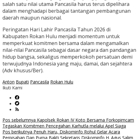
salah satu nilai utama Pancasila harus terus dipelihara
dalam menghadapi berbagai tantangan pembangunan
daerah maupun nasional.
Peringatan Hari Lahir Pancasila Tahun 2026 di
Kabupaten Rokan Hulu menjadi momentum untuk
memperkuat komitmen bersama dalam mengamalkan
nilai-nilai Pancasila sebagai dasar negara dan pandangan
hidup bangsa, sekaligus memperkokoh persatuan demi
terwujudnya Indonesia yang maju, damai, dan sejahtera
(Adv khusus/Ber).
Anton
Bupati
Pancasila
Rokan Hulu
Ikuti Kami
Navigasi
Pos sebelumnya
Kapolsek Rokan IV Koto Bersama Forkopimcam
Tegaskan Komitmen Pencegahan Karhutla melalui Apel Siaga
pos
Pos berikutnya
Penuh Haru, Diskominfo Rohul Gelar Acara
Perpisahan Dan Purna Bakti Sekretaris Diskominfo H. Agus Salim