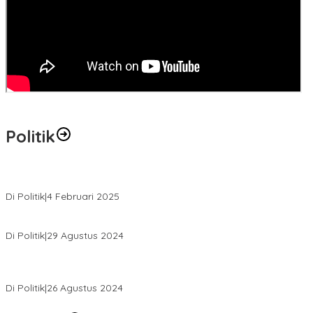
Politik
MK Tolak Gugatan Kelmi Amri-Asparaini
Di Politik
|
4 Februari 2025
Daftar ke KPUD, Anton-Poti Disambut Ribuan Pendukungnya
Di Politik
|
29 Agustus 2024
Novliwanda Ade Putra Ditunjuk sebagai Ketua Tim Koalisi
Bersama “Membangun Negeri”
Di Politik
|
26 Agustus 2024