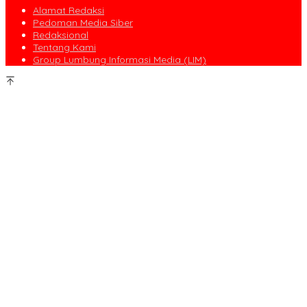
Alamat Redaksi
Pedoman Media Siber
Redaksional
Tentang Kami
Group Lumbung Informasi Media (LIM)