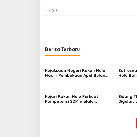
Berita Terbaru
Kejaksaan Negeri Rokan Hulu
Satresna
Hadiri Pembukaan Apel Bulan
Hulu Bo
Bakti Pramuka Tingkat
Sabu, Pe
Kabupaten Rokan Hulu 2026
Perkebun
Kejari Rokan Hulu Perkuat
Sidang T
Kompetensi SDM melalui
Digelar,
Penutupan Kejaksaan Corporate
Komitmen
University Bidang Perencanaan
Integras
2026