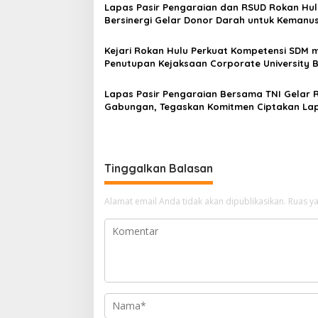
Lapas Pasir Pengaraian dan RSUD Rokan Hul
Bersinergi Gelar Donor Darah untuk Kemanu
Kejari Rokan Hulu Perkuat Kompetensi SDM m
Penutupan Kejaksaan Corporate University 
Perencanaan 2026
Lapas Pasir Pengaraian Bersama TNI Gelar 
Gabungan, Tegaskan Komitmen Ciptakan La
Bersih Narkoba
Tinggalkan Balasan
Alamat email Anda tidak akan dipublikasikan.
Ruas ya