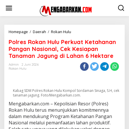
Lewati
ke
konten
Polres
Homepage
/
Daerah
/
Rokan Hulu
Rokan
Polres Rokan Hulu Perkuat Ketahanan
Hulu
Perkuat
Pangan Nasional, Cek Kesiapan
Ketahanan
Tanaman Jagung di Lahan 6 Hektare
Pangan
Nasional,
Admin
2 Juni 2026
Cek
Rokan Hulu
Kesiapan
Tanaman
Jagung
di
Kabag SDM Polres Rokan Hulu Kompol Sordaman Sinaga, S.H, cek
Lahan
tanaman jagung. Foto/Mengabarkan.com.
6
Mengabarkan.com – Kepolisian Resor (Polres)
Hektare
Rokan Hulu terus menunjukkan komitmennya
dalam mendukung Program Ketahanan Pangan
Nasional melalui pemanfaatan lahan produktif.
Salah satu upaya yang dilakukan yakni dengan