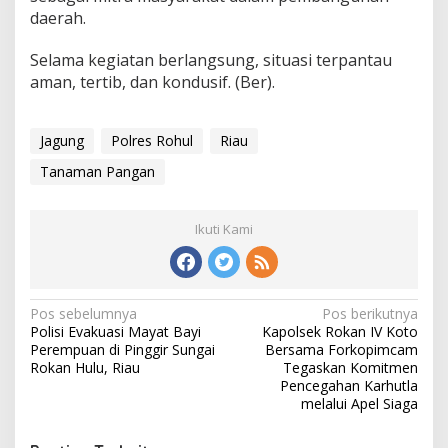
daerah.
Selama kegiatan berlangsung, situasi terpantau
aman, tertib, dan kondusif. (Ber).
Jagung
Polres Rohul
Riau
Tanaman Pangan
Ikuti Kami
Navigasi
Pos sebelumnya
Pos berikutnya
Polisi Evakuasi Mayat Bayi
Kapolsek Rokan IV Koto
pos
Perempuan di Pinggir Sungai
Bersama Forkopimcam
Rokan Hulu, Riau
Tegaskan Komitmen
Pencegahan Karhutla
melalui Apel Siaga