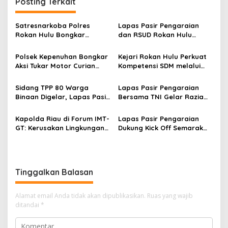
Posting Terkait
Satresnarkoba Polres
Lapas Pasir Pengaraian
Rokan Hulu Bongkar
dan RSUD Rokan Hulu
Dugaan Peredaran Sabu,
Bersinergi Gelar Donor
Pelaku Ditangkap di
Darah untuk Kemanusiaan
Polsek Kepenuhan Bongkar
Kejari Rokan Hulu Perkuat
Perkebunan Sawit
Aksi Tukar Motor Curian
Kompetensi SDM melalui
dengan Sabu, Seorang Pria
Penutupan Kejaksaan
Diamankan
Corporate University
Sidang TPP 80 Warga
Lapas Pasir Pengaraian
Bidang Perencanaan 2026
Binaan Digelar, Lapas Pasir
Bersama TNI Gelar Razia
Pengaraian Komitmen
Gabungan, Tegaskan
Berikan Layanan Integrasi
Komitmen Ciptakan Lapas
Kapolda Riau di Forum IMT-
Lapas Pasir Pengaraian
Transparan dan Gratis
Bersih Narkoba
GT: Kerusakan Lingkungan
Dukung Kick Off Semarak
Berpotensi Menjadi
HUT Ke-81 RI melalui Doa
Ancaman Keamanan
Kebangsaan Lintas Agama
Tinggalkan Balasan
Alamat email Anda tidak akan dipublikasikan.
Ruas yang wajib
ditandai
*