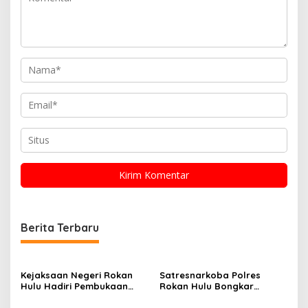
Berita Terbaru
Kejaksaan Negeri Rokan
Satresnarkoba Polres
Hulu Hadiri Pembukaan
Rokan Hulu Bongkar
Apel Bulan Bakti Pramuka
Dugaan Peredaran Sabu,
Tingkat Kabupaten Rokan
Pelaku Ditangkap di