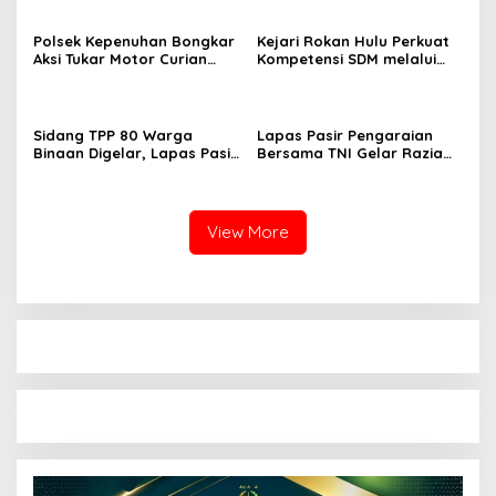
Hulu 2026
Perkebunan Sawit
Polsek Kepenuhan Bongkar
Kejari Rokan Hulu Perkuat
Aksi Tukar Motor Curian
Kompetensi SDM melalui
dengan Sabu, Seorang Pria
Penutupan Kejaksaan
Diamankan
Corporate University
Bidang Perencanaan 2026
Sidang TPP 80 Warga
Lapas Pasir Pengaraian
Binaan Digelar, Lapas Pasir
Bersama TNI Gelar Razia
Pengaraian Komitmen
Gabungan, Tegaskan
Berikan Layanan Integrasi
Komitmen Ciptakan Lapas
Transparan dan Gratis
Bersih Narkoba
View More