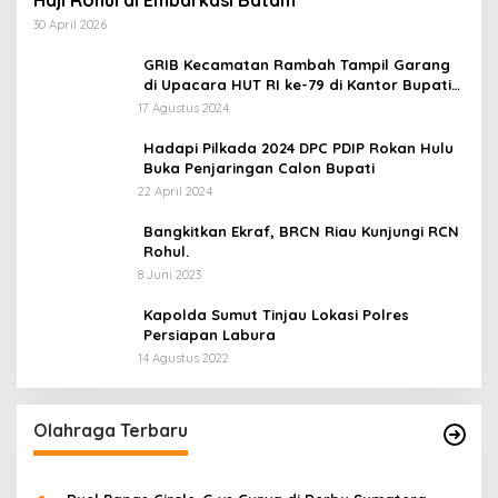
30 April 2026
GRIB Kecamatan Rambah Tampil Garang
di Upacara HUT RI ke-79 di Kantor Bupati
Rokan Hulu!
17 Agustus 2024
Hadapi Pilkada 2024 DPC PDIP Rokan Hulu
Buka Penjaringan Calon Bupati
22 April 2024
Bangkitkan Ekraf, BRCN Riau Kunjungi RCN
Rohul.
8 Juni 2023
Kapolda Sumut Tinjau Lokasi Polres
Persiapan Labura
14 Agustus 2022
Olahraga Terbaru