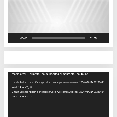
00:00
01:35
Pemutar
Media error: Format(s) not supported or source(s) not found
Video
Unduh Berkas: https://mengabarkan.com/wp-content/uploads/2026/06/VID-20260624-
WA0014.mp4?_=3
Unduh Berkas: https://mengabarkan.com/wp-content/uploads/2026/06/VID-20260624-
WA0014.mp4?_=3