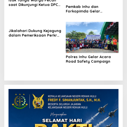
saat Dikunjungi Ketua DPC
Pemkab Inhu dan
Demokrat Inhu
Forkopimda Gelar
Workshop untuk Atasi
Konflik Sosial
Jikalahari Dukung Kejagung
dalam Pemeriksaan Perkra
PT Palma Grup
Polres Inhu Gelar Acara
Road Safety Campaign