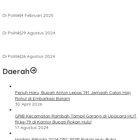
MK Tolak Gugatan Kelmi Amri-Asparaini
Di Politik
|
4 Februari 2025
Daftar ke KPUD, Anton-Poti Disambut Ribuan Pendukungnya
Di Politik
|
29 Agustus 2024
Novliwanda Ade Putra Ditunjuk sebagai Ketua Tim Koalisi
Bersama “Membangun Negeri”
Di Politik
|
26 Agustus 2024
Daerah
Penuh Haru, Bupati Anton Lepas 191 Jemaah Calon Haji
Rohul di Embarkasi Batam
30 April 2026
GRIB Kecamatan Rambah Tampil Garang di Upacara HUT
RI ke-79 di Kantor Bupati Rokan Hulu!
17 Agustus 2024
Hadapi Pilkada 2024 DPC PDIP Rokan Hulu Buka