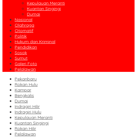
Kepulauan Meranti
Kuantan Singingi
Dumai
Nasional
Olahraga
Otomatif
Politik
Hukum dan Kriminal
Pendidikan
Sosok
Sumut
Galeri Foto
Pelalawan
Pekanbaru
Rokan Hulu
Kampar
Bengkalis
Dumai
Indragiri Hilir
Indragiri Hulu
Kepulauan Meranti
Kuantan Singingi
Rokan Hilir
Pelalawan