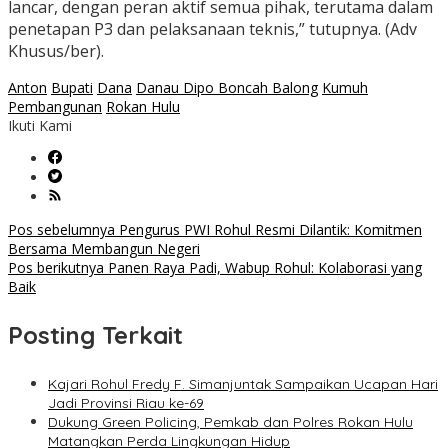
lancar, dengan peran aktif semua pihak, terutama dalam
penetapan P3 dan pelaksanaan teknis,” tutupnya. (Adv
Khusus/ber).
Anton
Bupati
Dana
Danau Dipo Boncah Balong
Kumuh
Pembangunan
Rokan Hulu
Ikuti Kami
Navigasi
Pos sebelumnya
Pengurus PWI Rohul Resmi Dilantik: Komitmen
Bersama Membangun Negeri
pos
Pos berikutnya
Panen Raya Padi, Wabup Rohul: Kolaborasi yang
Baik
Posting Terkait
Kajari Rohul Fredy F. Simanjuntak Sampaikan Ucapan Hari
Jadi Provinsi Riau ke-69
Dukung Green Policing, Pemkab dan Polres Rokan Hulu
Matangkan Perda Lingkungan Hidup