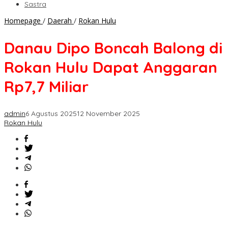
Sastra
Danau
Homepage
/
Daerah
/
Rokan Hulu
Dipo
Boncah
Danau Dipo Boncah Balong di
Balong
di
Rokan Hulu Dapat Anggaran
Rokan
Hulu
Rp7,7 Miliar
Dapat
Anggaran
Rp7,7
admin
6 Agustus 2025
12 November 2025
Miliar
Rokan Hulu