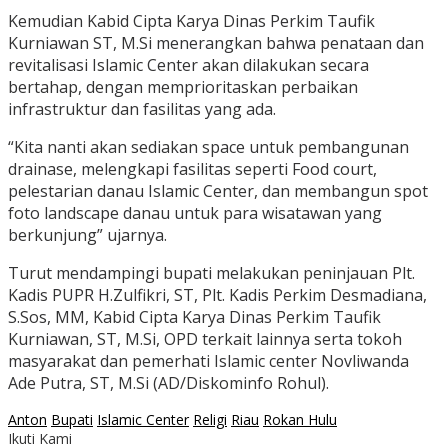
Kemudian Kabid Cipta Karya Dinas Perkim Taufik
Kurniawan ST, M.Si menerangkan bahwa penataan dan
revitalisasi Islamic Center akan dilakukan secara
bertahap, dengan memprioritaskan perbaikan
infrastruktur dan fasilitas yang ada.
“Kita nanti akan sediakan space untuk pembangunan
drainase, melengkapi fasilitas seperti Food court,
pelestarian danau Islamic Center, dan membangun spot
foto landscape danau untuk para wisatawan yang
berkunjung” ujarnya.
Turut mendampingi bupati melakukan peninjauan Plt.
Kadis PUPR H.Zulfikri, ST, Plt. Kadis Perkim Desmadiana,
S.Sos, MM, Kabid Cipta Karya Dinas Perkim Taufik
Kurniawan, ST, M.Si, OPD terkait lainnya serta tokoh
masyarakat dan pemerhati Islamic center Novliwanda
Ade Putra, ST, M.Si (AD/Diskominfo Rohul).
Anton
Bupati
Islamic Center
Religi
Riau
Rokan Hulu
Ikuti Kami