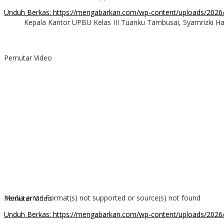
Unduh Berkas: https://mengabarkan.com/wp-content/uploads/202
Kepala Kantor UPBU Kelas III Tuanku Tambusai, Syamrizki H
00:00
Pemutar Video
Media error: Format(s) not supported or source(s) not found
Pemutar Video
Unduh Berkas: https://mengabarkan.com/wp-content/uploads/202