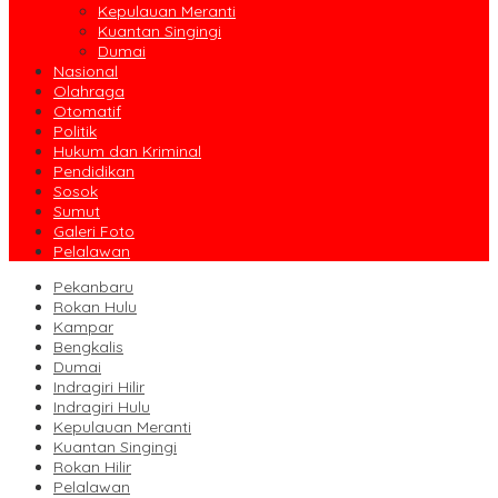
Kepulauan Meranti
Kuantan Singingi
Dumai
Nasional
Olahraga
Otomatif
Politik
Hukum dan Kriminal
Pendidikan
Sosok
Sumut
Galeri Foto
Pelalawan
Pekanbaru
Rokan Hulu
Kampar
Bengkalis
Dumai
Indragiri Hilir
Indragiri Hulu
Kepulauan Meranti
Kuantan Singingi
Rokan Hilir
Pelalawan