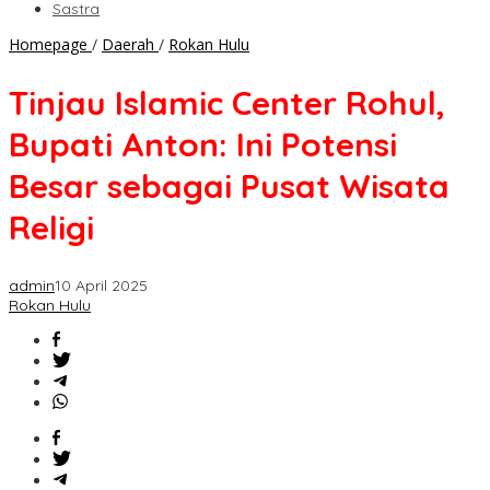
Sastra
Tinjau
Homepage
/
Daerah
/
Rokan Hulu
Islamic
Center
Tinjau Islamic Center Rohul,
Rohul,
Bupati
Bupati Anton: Ini Potensi
Anton:
Ini
Besar sebagai Pusat Wisata
Potensi
Besar
Religi
sebagai
Pusat
Wisata
admin
10 April 2025
Religi
Rokan Hulu