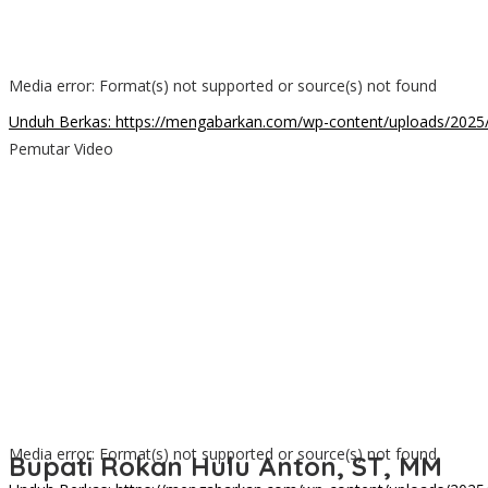
Media error: Format(s) not supported or source(s) not found
Unduh Berkas: https://mengabarkan.com/wp-content/uploads/202
Pemutar Video
00:00
Media error: Format(s) not supported or source(s) not found
Bupati Rokan Hulu Anton, ST, MM