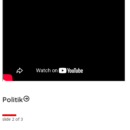
Politik
slide
3
of 3