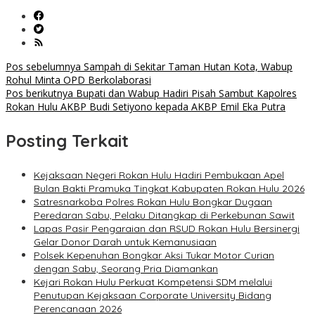
Navigasi
Pos sebelumnya
Sampah di Sekitar Taman Hutan Kota, Wabup
Rohul Minta OPD Berkolaborasi
pos
Pos berikutnya
Bupati dan Wabup Hadiri Pisah Sambut Kapolres
Rokan Hulu AKBP Budi Setiyono kepada AKBP Emil Eka Putra
Posting Terkait
Kejaksaan Negeri Rokan Hulu Hadiri Pembukaan Apel
Bulan Bakti Pramuka Tingkat Kabupaten Rokan Hulu 2026
Satresnarkoba Polres Rokan Hulu Bongkar Dugaan
Peredaran Sabu, Pelaku Ditangkap di Perkebunan Sawit
Lapas Pasir Pengaraian dan RSUD Rokan Hulu Bersinergi
Gelar Donor Darah untuk Kemanusiaan
Polsek Kepenuhan Bongkar Aksi Tukar Motor Curian
dengan Sabu, Seorang Pria Diamankan
Kejari Rokan Hulu Perkuat Kompetensi SDM melalui
Penutupan Kejaksaan Corporate University Bidang
Perencanaan 2026