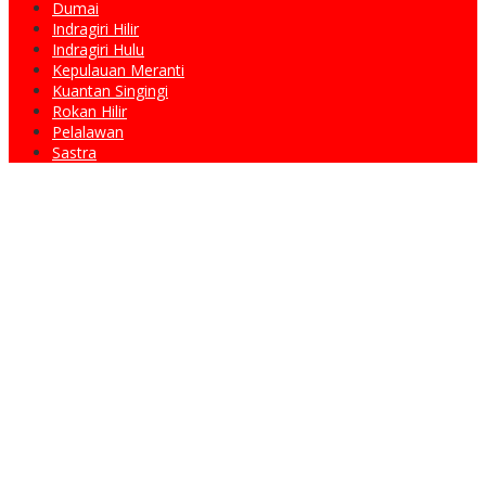
Dumai
Indragiri Hilir
Indragiri Hulu
Kepulauan Meranti
Kuantan Singingi
Rokan Hilir
Pelalawan
Sastra