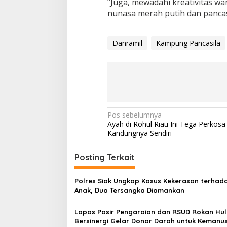
“Juga, mewadahi kreativitas w
nunasa merah putih dan pancasi
Danramil
Kampung Pancasila
Navigasi
Pos sebelumnya
Ayah di Rohul Riau Ini Tega Perkosa
pos
Kandungnya Sendiri
Posting Terkait
Polres Siak Ungkap Kasus Kekerasan terhad
Anak, Dua Tersangka Diamankan
Lapas Pasir Pengaraian dan RSUD Rokan Hul
Bersinergi Gelar Donor Darah untuk Kemanu