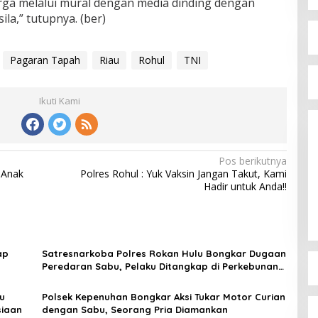
arga melalui mural dengan media dinding dengan
la,” tutupnya. (ber)
Pagaran Tapah
Riau
Rohul
TNI
Ikuti Kami
Pos berikutnya
 Anak
Polres Rohul : Yuk Vaksin Jangan Takut, Kami
Hadir untuk Anda!!
ap
Satresnarkoba Polres Rokan Hulu Bongkar Dugaan
Peredaran Sabu, Pelaku Ditangkap di Perkebunan
Sawit
u
Polsek Kepenuhan Bongkar Aksi Tukar Motor Curian
siaan
dengan Sabu, Seorang Pria Diamankan