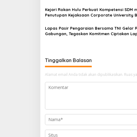
Kejari Rokan Hulu Perkuat Kompetensi SDM m
Penutupan Kejaksaan Corporate University 
Perencanaan 2026
Lapas Pasir Pengaraian Bersama TNI Gelar 
Gabungan, Tegaskan Komitmen Ciptakan La
Bersih Narkoba
Tinggalkan Balasan
Alamat email Anda tidak akan dipublikasikan.
Ruas ya