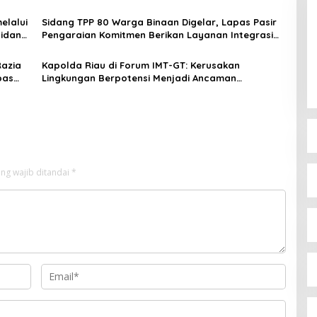
elalui
Sidang TPP 80 Warga Binaan Digelar, Lapas Pasir
Bidang
Pengaraian Komitmen Berikan Layanan Integrasi
Transparan dan Gratis
Razia
Kapolda Riau di Forum IMT-GT: Kerusakan
pas
Lingkungan Berpotensi Menjadi Ancaman
Keamanan
ng wajib ditandai
*