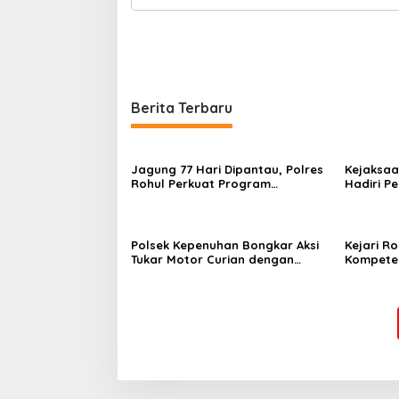
Berita Terbaru
Jagung 77 Hari Dipantau, Polres
Kejaksaa
Rohul Perkuat Program
Hadiri P
Ketahanan Pangan
Bakti Pr
Kabupate
Polsek Kepenuhan Bongkar Aksi
Kejari R
Tukar Motor Curian dengan
Kompeten
Sabu, Seorang Pria Diamankan
Penutupa
Universi
2026