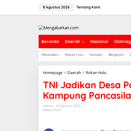
Lewati
ke
8 Agustus 2026
Tentang Kami
konten
Beranda
Daerah
Nasional
Olahra
Pekanbaru
Rokan Hulu
Kampar
Bengkalis
TNI
Homepage
/
Daerah
/
Rokan Hulu
Jadikan
TNI Jadikan Desa 
Desa
Pagaran
Kampung Pancasil
Tapah
Sebagai
Kampung
Admin
14 Agustus 2022
Pancasila
Rokan Hulu