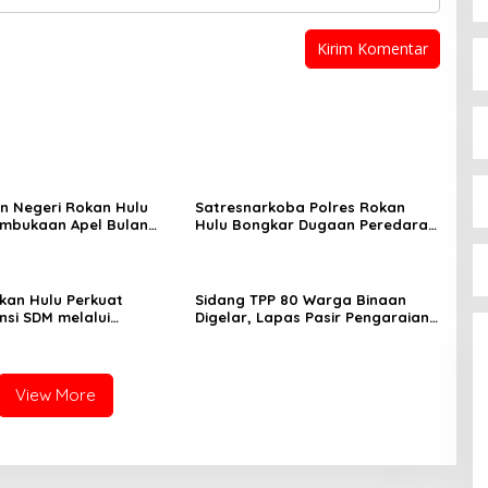
n Negeri Rokan Hulu
Satresnarkoba Polres Rokan
embukaan Apel Bulan
Hulu Bongkar Dugaan Peredaran
amuka Tingkat
Sabu, Pelaku Ditangkap di
n Rokan Hulu 2026
Perkebunan Sawit
okan Hulu Perkuat
Sidang TPP 80 Warga Binaan
si SDM melalui
Digelar, Lapas Pasir Pengaraian
n Kejaksaan Corporate
Komitmen Berikan Layanan
ty Bidang Perencanaan
Integrasi Transparan dan Gratis
View More