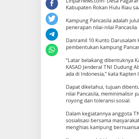
Linparnews.com- Desa Pagara
Kabupaten Rokan Hulu Riau saat
Kampung Pancasila adalah julu
penerapan nilai-nilai Pancasila.
Danramil 10 Kunto Darusalam 
pembentukan kampung Pancasi
“Latar belakang dibentuknya K
KASAD Jenderal TNI Dudung Ab
ada di Indonesia,” kata Kapten 
Dapat diketahui, tujuan dibent
nilai Pancasila, meminimalisi
royong dan toleransi sosial.
Dalam kegiatannya anggota TNI
sosialisasi bersama masyaraka
menghias kampung bernuansa 