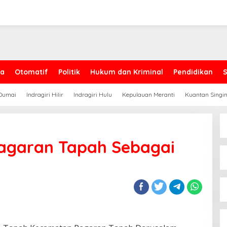
ga
Otomatif
Politik
Hukum dan Kriminal
Pendidikan
Dumai
Indragiri Hilir
Indragiri Hulu
Kepulauan Meranti
Kuantan Singin
Pagaran Tapah Sebagai
a