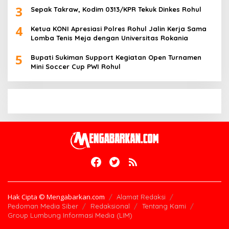
3
Sepak Takraw, Kodim 0313/KPR Tekuk Dinkes Rohul
4
Ketua KONI Apresiasi Polres Rohul Jalin Kerja Sama
Lomba Tenis Meja dengan Universitas Rokania
5
Bupati Sukiman Support Kegiatan Open Turnamen
Mini Soccer Cup PWI Rohul
Hak Cipta © Mengabarkan.com
Alamat Redaksi
Pedoman Media Siber
Redaksional
Tentang Kami
Group Lumbung Informasi Media (LIM)