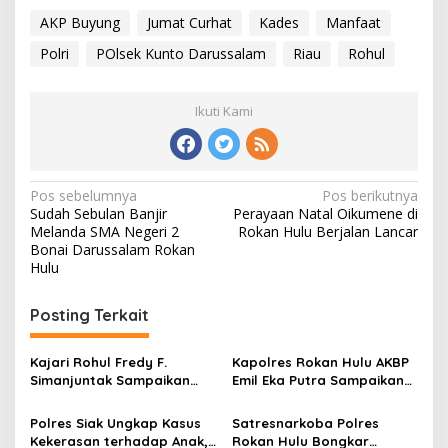
AKP Buyung
Jumat Curhat
Kades
Manfaat
Polri
POlsek Kunto Darussalam
Riau
Rohul
Ikuti Kami
Navigasi
Pos sebelumnya
Pos berikutnya
Sudah Sebulan Banjir
Perayaan Natal Oikumene di
pos
Melanda SMA Negeri 2
Rokan Hulu Berjalan Lancar
Bonai Darussalam Rokan
Hulu
Posting Terkait
Kajari Rohul Fredy F.
Kapolres Rokan Hulu AKBP
Simanjuntak Sampaikan
Emil Eka Putra Sampaikan
Ucapan Hari Jadi Provinsi
Duka Mendalam Atas
Riau ke-69
Wafatnya AIPTU Rinaldi
Polres Siak Ungkap Kasus
Satresnarkoba Polres
Kekerasan terhadap Anak,
Rokan Hulu Bongkar