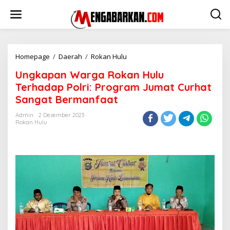
Lewati
ke
konten
Ungkapan
Homepage
/
Daerah
/
Rokan Hulu
Warga
Ungkapan Warga Rokan Hulu
Rokan
Hulu
Terhadap Polri: Program Jumat Curhat
Terhadap
Sangat Bermanfaat
Polri:
Program
Admin
2 Desember 2023
Jumat
Rokan Hulu
Curhat
Sangat
Bermanfaat