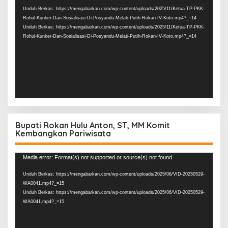
Video
Unduh Berkas: https://mengabarkan.com/wp-content/uploads/2025/11/Ketua-TP-PKK-
Rohul-Kunker-Dan-Sosialisasi-Di-Posyandu-Melati-Putih-Rokan-IV-Koto.mp4?_=14
Unduh Berkas: https://mengabarkan.com/wp-content/uploads/2025/11/Ketua-TP-PKK-
Rohul-Kunker-Dan-Sosialisasi-Di-Posyandu-Melati-Putih-Rokan-IV-Koto.mp4?_=14
Bupati Rokan Hulu Anton, ST, MM Komit
Kembangkan Pariwisata
Pemutar
Media error: Format(s) not supported or source(s) not found
Video
Unduh Berkas: https://mengabarkan.com/wp-content/uploads/2025/06/VID-20250529-
WA0041.mp4?_=15
Unduh Berkas: https://mengabarkan.com/wp-content/uploads/2025/06/VID-20250529-
WA0041.mp4?_=15