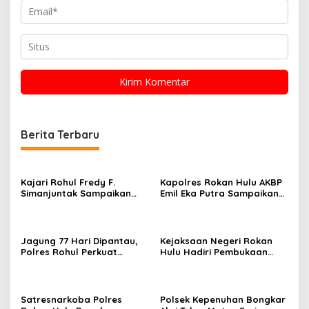
Berita Terbaru
Kajari Rohul Fredy F.
Kapolres Rokan Hulu AKBP
Simanjuntak Sampaikan
Emil Eka Putra Sampaikan
Ucapan Hari Jadi Provinsi
Duka Mendalam Atas
Riau ke-69
Wafatnya AIPTU Rinaldi
Jagung 77 Hari Dipantau,
Kejaksaan Negeri Rokan
Polres Rohul Perkuat
Hulu Hadiri Pembukaan
Program Ketahanan
Apel Bulan Bakti Pramuka
Pangan
Tingkat Kabupaten Rokan
Hulu 2026
Satresnarkoba Polres
Polsek Kepenuhan Bongkar