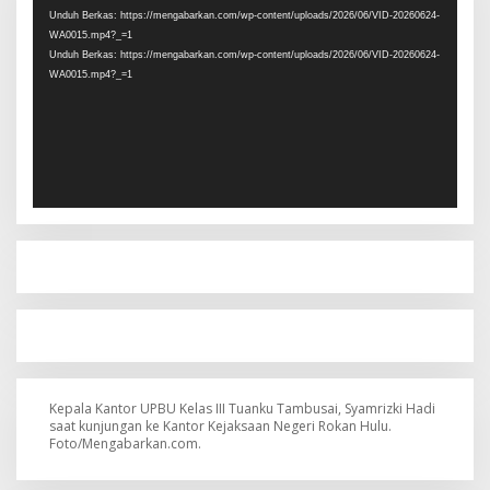
Unduh Berkas: https://mengabarkan.com/wp-content/uploads/2026/06/VID-20260624-
WA0015.mp4?_=1
Unduh Berkas: https://mengabarkan.com/wp-content/uploads/2026/06/VID-20260624-
WA0015.mp4?_=1
Kepala Kantor UPBU Kelas III Tuanku Tambusai, Syamrizki Hadi
saat kunjungan ke Kantor Kejaksaan Negeri Rokan Hulu.
Foto/Mengabarkan.com.