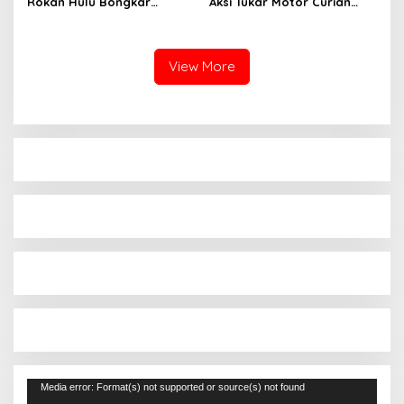
Rokan Hulu Bongkar
Aksi Tukar Motor Curian
Dugaan Peredaran Sabu,
dengan Sabu, Seorang Pria
Pelaku Ditangkap di
Diamankan
Perkebunan Sawit
View More
Pemutar
Media error: Format(s) not supported or source(s) not found
Video