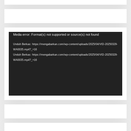
Pemutar
Media error: Format(s) not supported or source(s) not found
Video
Unduh Berkas: https://mengabarkan.com/wp-content/uploads/2025/04/VID-20250329-
WA0035.mp4?_=16
Unduh Berkas: https://mengabarkan.com/wp-content/uploads/2025/04/VID-20250329-
WA0035.mp4?_=16