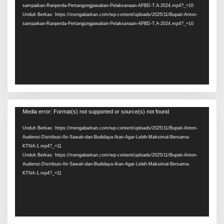
sampaikan-Ranperda-Pertangungjawaban-Pelaksanaan-APBD-T.A-2024.mp4?_=10
Unduh Berkas: https://mengabarkan.com/wp-content/uploads/2025/11/Bupati-Anton-
sampaikan-Ranperda-Pertangungjawaban-Pelaksanaan-APBD-T.A-2024.mp4?_=10
Pemutar
Media error: Format(s) not supported or source(s) not found
Video
Unduh Berkas: https://mengabarkan.com/wp-content/uploads/2025/11/Bupati-Anton-
Audiensi-Distribusi-Air-Sawah-dan-Budidaya-Ikan-Agar-Lebih-Maksimal-Bersama-
KTNA-1.mp4?_=11
Unduh Berkas: https://mengabarkan.com/wp-content/uploads/2025/11/Bupati-Anton-
Audiensi-Distribusi-Air-Sawah-dan-Budidaya-Ikan-Agar-Lebih-Maksimal-Bersama-
KTNA-1.mp4?_=11