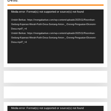
Pemutar
Media error: Format(s) not supported or source(s) not found
Video
Unduh Berkas: https://mengabarkan.com/wp-content/uploads/2025/11/Resmikan-
Gedung-Koperasi-Merah-Putih-Desa-Sontang-Anton-_-Dorong-Penguatan-Ekonomi-
Desa.mp4?_=4
Unduh Berkas: https://mengabarkan.com/wp-content/uploads/2025/11/Resmikan-
Gedung-Koperasi-Merah-Putih-Desa-Sontang-Anton-_-Dorong-Penguatan-Ekonomi-
Desa.mp4?_=4
Pemutar
Media error: Format(s) not supported or source(s) not found