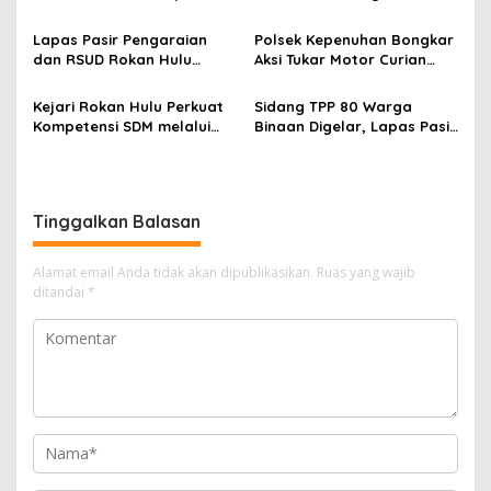
Dua Tersangka Diamankan
Dugaan Peredaran Sabu,
Pelaku Ditangkap di
Lapas Pasir Pengaraian
Polsek Kepenuhan Bongkar
Perkebunan Sawit
dan RSUD Rokan Hulu
Aksi Tukar Motor Curian
Bersinergi Gelar Donor
dengan Sabu, Seorang Pria
Darah untuk Kemanusiaan
Diamankan
Kejari Rokan Hulu Perkuat
Sidang TPP 80 Warga
Kompetensi SDM melalui
Binaan Digelar, Lapas Pasir
Penutupan Kejaksaan
Pengaraian Komitmen
Corporate University
Berikan Layanan Integrasi
Bidang Perencanaan 2026
Transparan dan Gratis
Tinggalkan Balasan
Alamat email Anda tidak akan dipublikasikan.
Ruas yang wajib
ditandai
*