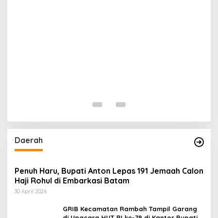
N
T
Di 
Daerah
Penuh Haru, Bupati Anton Lepas 191 Jemaah Calon
Haji Rohul di Embarkasi Batam
30 April 2026
GRIB Kecamatan Rambah Tampil Garang
di Upacara HUT RI ke-79 di Kantor Bupati