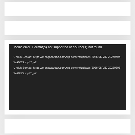
Pemutar
Media error: Format(s) not supported or source(s) not found
Video
Unduh Berkas: https://mengabarkan.com/wp-content/uploads/2026/06/VID-20260605-
WA0029.mp4?_=2
Unduh Berkas: https://mengabarkan.com/wp-content/uploads/2026/06/VID-20260605-
WA0029.mp4?_=2