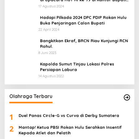
Rokan Hulu!
17 Agustus 2024
Hadapi Pilkada 2024 DPC PDIP Rokan Hulu
Buka Penjaringan Calon Bupati
22 April 2024
Bangkitkan Ekraf, BRCN Riau Kunjungi RCN
Rohul.
8 Juni 2023
Kapolda Sumut Tinjau Lokasi Polres
Persiapan Labura
14 Agustus 2022
Olahraga Terbaru
1
Duel Panas Circle-G vs Curva di Derby Sumatera
2
Mantap! Ketua PBSI Rokan Hulu Serahkan Insentif
Kepada Atlet dan Pelatih