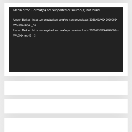
Pemutar
Media error: Format(s) not supported or source(s) not found
Video
Unduh Berkas: https://mengabarkan.com/wp-content/uploads/2026/06/VID-20260624-
WA0014.mp4?_=3
Unduh Berkas: https://mengabarkan.com/wp-content/uploads/2026/06/VID-20260624-
WA0014.mp4?_=3