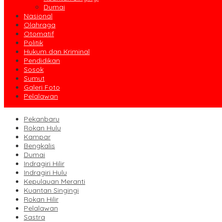
Dumai
Nasional
Olahraga
Otomatif
Politik
Hukum dan Kriminal
Pendidikan
Sosok
Sumut
Galeri Foto
Pelalawan
Pekanbaru
Rokan Hulu
Kampar
Bengkalis
Dumai
Indragiri Hilir
Indragiri Hulu
Kepulauan Meranti
Kuantan Singingi
Rokan Hilir
Pelalawan
Sastra