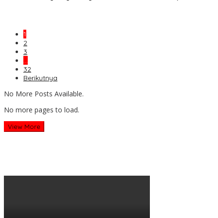
1
2
3
…
32
Berikutnya
No More Posts Available.
No more pages to load.
View More