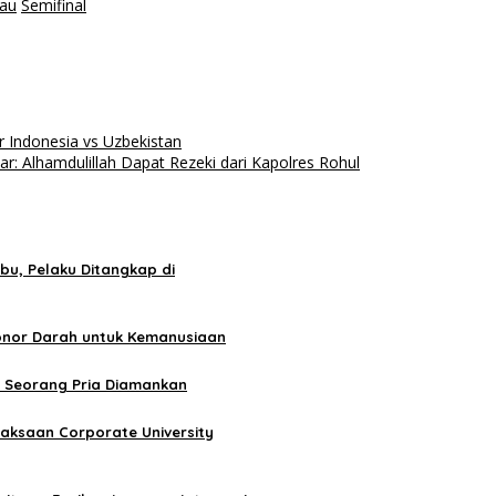
iau
Semifinal
 Indonesia vs Uzbekistan
: Alhamdulillah Dapat Rezeki dari Kapolres Rohul
u, Pelaku Ditangkap di
Donor Darah untuk Kemanusiaan
, Seorang Pria Diamankan
jaksaan Corporate University