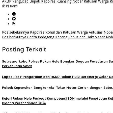
AKBP Pangucap
Bupati
Kapolres
Kuansing
Nobar
Ratusan Warga
R
Ikuti Kami
Navigasi
Pos sebelumnya
Kapolres Rohul dan Ratusan Warga Antusias Nobar
Pos berikutnya
Cerita Pedagang Kacang Rebus dan Bakso saat Nobar
pos
Posting Terkait
Satresnarkoba Polres Rokan Hulu Bongkar Dugaan Peredaran Sab
Perkebunan Sawit
Lapas Pasir Pengaraian dan RSUD Rokan Hulu Bersinergi Gelar 
Polsek Kepenuhan Bongkar Aksi Tukar Motor Curian dengan Sabu
Kejari Rokan Hulu Perkuat Kompetensi SDM melalui Penutupan Ke
Bidang Perencanaan 2026