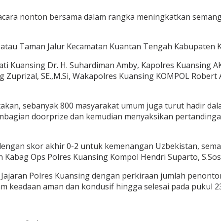
cara nonton bersama dalam rangka meningkatkan semangat
atau Taman Jalur Kecamatan Kuantan Tengah Kabupaten Kua
pati Kuansing Dr. H. Suhardiman Amby, Kapolres Kuansing A
g Zuprizal, SE.,M.Si, Wakapolres Kuansing KOMPOL Robert A
akan, sebanyak 800 masyarakat umum juga turut hadir dala
mbagian doorprize dan kemudian menyaksikan pertandinga
engan skor akhir 0-2 untuk kemenangan Uzbekistan, seman
 Kabag Ops Polres Kuansing Kompol Hendri Suparto, S.Sos,
lsek Jajaran Polres Kuansing dengan perkiraan jumlah penon
m keadaan aman dan kondusif hingga selesai pada pukul 23