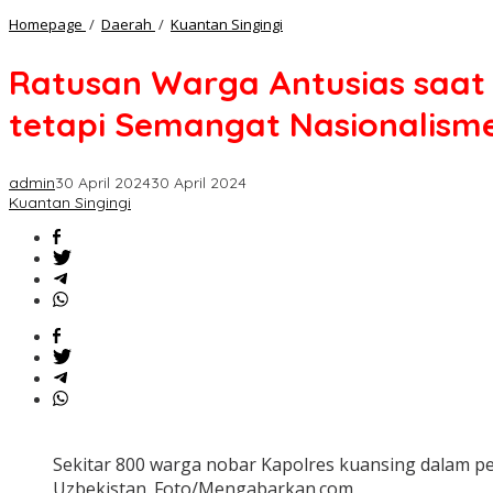
Ratusan
Homepage
/
Daerah
/
Kuantan Singingi
Warga
Antusias
Ratusan Warga Antusias saat
saat
Nobar,
tetapi Semangat Nasionalism
AKBP
Pangucap:
Ini
bukan
admin
30 April 2024
30 April 2024
Sekedar
Kuantan Singingi
Pertandingan
tetapi
Semangat
Nasionalisme
Sekitar 800 warga nobar Kapolres kuansing dalam pe
Uzbekistan. Foto/Mengabarkan.com