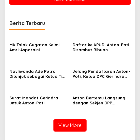
Berita Terbaru
MK Tolak Gugatan Kelmi
Daftar ke KPUD, Anton-Poti
Amri-Asparaini
Disambut Ribuan
Pendukungnya
Novliwanda Ade Putra
Jelang Pendaftaran Anton-
Ditunjuk sebagai Ketua Tim
Poti, Ketua DPC Gerindra
Koalisi Bersama
Rohul dan DPD Riau Jalin
“Membangun Negeri”
Komunikasi Politik
Surat Mandat Gerindra
Anton Bertemu Langsung
untuk Anton-Poti
dengan Sekjen DPP
Gerindra, Bahas Apa?
View More