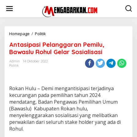
Lewati
ke
konten
Antasipasi
Homepage
/
Politik
Pelanggaran
Antasipasi Pelanggaran Pemilu,
Pemilu,
Bawaslu
Bawaslu Rohul Gelar Sosialisasi
Rohul
Gelar
Admin
14 Oktober 2022
Politik
Sosialisasi
Rokan Hulu – Demi mengantisipasi terjadinya
kecurangan pada pemilihan tahun 2024
mendatang, Badan Pengawas Pemilihan Umum
(Bawaslu) Kabupaten Rokan hulu,
menyelenggarakan sosialisasi yang melibatkan
perwakilan dari seluruh stake holder yang ada di
Rohul.