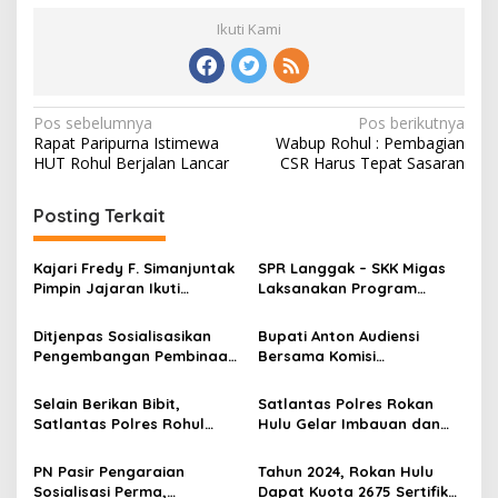
Ikuti Kami
Navigasi
Pos sebelumnya
Pos berikutnya
Rapat Paripurna Istimewa
Wabup Rohul : Pembagian
pos
HUT Rohul Berjalan Lancar
CSR Harus Tepat Sasaran
Posting Terkait
Kajari Fredy F. Simanjuntak
SPR Langgak – SKK Migas
Pimpin Jajaran Ikuti
Laksanakan Program
Sosialisasi Program BPJS
Penanaman Pohon dan
Kesehatan
Sosialisasi Industri Hulu
Ditjenpas Sosialisasikan
Bupati Anton Audiensi
Migas di Universitas
Pengembangan Pembinaan
Bersama Komisi
Pahlawan Tuanku Tambusai
Karir JF Pembina
Penanggulangan AIDS
Keamanan dan
Provinsi Riau
Selain Berikan Bibit,
Satlantas Polres Rokan
Pengamanan
Satlantas Polres Rohul
Hulu Gelar Imbauan dan
Pemasyarakatan
Sosialisasikan Tertib Lalu
Sosialisasi Mudik Lebaran
Lintas di SMAN 1 Rambah
1446 H di Pusat Keramaian
PN Pasir Pengaraian
Tahun 2024, Rokan Hulu
Sosialisasi Perma,
Dapat Kuota 2675 Sertifikat