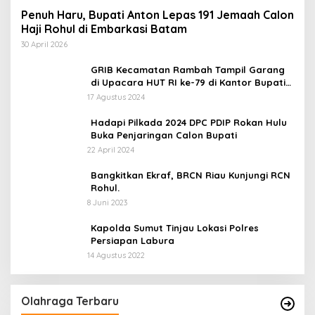
Penuh Haru, Bupati Anton Lepas 191 Jemaah Calon
Haji Rohul di Embarkasi Batam
30 April 2026
GRIB Kecamatan Rambah Tampil Garang
di Upacara HUT RI ke-79 di Kantor Bupati
Rokan Hulu!
17 Agustus 2024
Hadapi Pilkada 2024 DPC PDIP Rokan Hulu
Buka Penjaringan Calon Bupati
22 April 2024
Bangkitkan Ekraf, BRCN Riau Kunjungi RCN
Rohul.
8 Juni 2023
Kapolda Sumut Tinjau Lokasi Polres
Persiapan Labura
14 Agustus 2022
Olahraga Terbaru