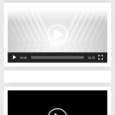
Pemutar
Video
00:00
01:35
Pemutar
Video