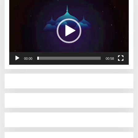
Video
00:00
00:58