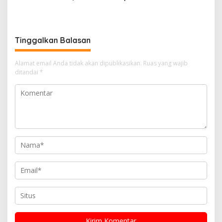
Monitoring dan Evaluasi E-
Tanah dari Program PTSL
Berpadu
Tinggalkan Balasan
Alamat email Anda tidak akan dipublikasikan.
Ruas yang wajib
ditandai
*