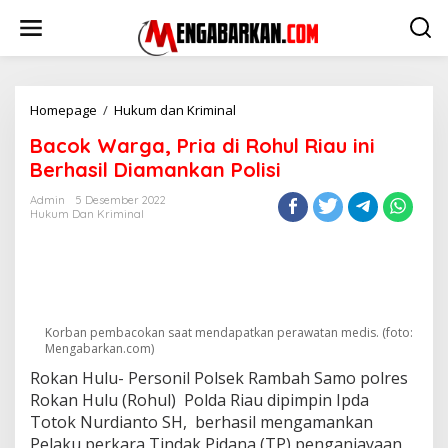
Lewati
ke
konten
Bacok
Homepage
/
Hukum dan Kriminal
Warga,
Bacok Warga, Pria di Rohul Riau ini
Pria
di
Berhasil Diamankan Polisi
Rohul
Riau
Admin
5 Desember 2022
Hukum Dan Kriminal
ini
Berhasil
Diamankan
Polisi
Korban pembacokan saat mendapatkan perawatan medis. (foto:
Mengabarkan.com)
Rokan Hulu- Personil Polsek Rambah Samo polres
Rokan Hulu (Rohul) Polda Riau dipimpin Ipda
Totok Nurdianto SH, berhasil mengamankan
Pelaku perkara Tindak Pidana (TP) penganiayaan