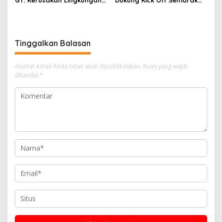
Berpotensi Menjadi
HUT Ke-81 RI melalui Doa
Ancaman Keamanan
Kebangsaan Lintas Agama
Tinggalkan Balasan
Alamat email Anda tidak akan dipublikasikan.
Ruas yang wajib
ditandai
*