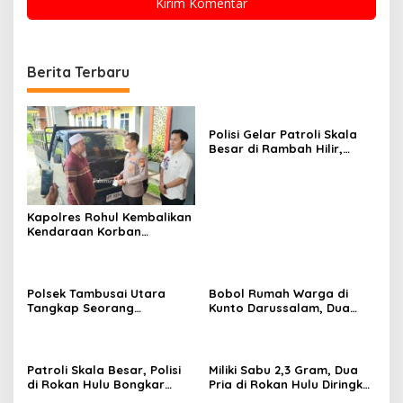
Berita Terbaru
Polisi Gelar Patroli Skala
Besar di Rambah Hilir,
Rokan Hulu, Ada Apa?
Kapolres Rohul Kembalikan
Kendaraan Korban
Curanmor, Warga: Terima
Kasih Pak, Mobil Kami
Sudah Kembali
Polsek Tambusai Utara
Bobol Rumah Warga di
Tangkap Seorang
Kunto Darussalam, Dua
Pengedar Narkotika,
Pelaku Ditangkap Polisi
Amankan Barang Bukti
128,02 Gram Sabu
Patroli Skala Besar, Polisi
Miliki Sabu 2,3 Gram, Dua
di Rokan Hulu Bongkar
Pria di Rokan Hulu Diringkus
Jaringan Narkoba
Polisi