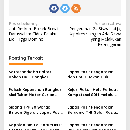
Navigasi
Pos sebelumnya
Pos berikutnya
Unit Reskrim Polsek Bonai
Penyerahan 24 Siswa Latja,
pos
Darussalam Ciduk Pelaku
Kapolres : Jangan Ada Siswa
Judi Higgs Domino
yang Melakukan
Pelanggaran
Posting Terkait
Satresnarkoba Polres
Lapas Pasir Pengaraian
Rokan Hulu Bongkar
dan RSUD Rokan Hulu
Dugaan Peredaran Sabu,
Bersinergi Gelar Donor
Pelaku Ditangkap di
Darah untuk Kemanusiaan
Polsek Kepenuhan Bongkar
Kejari Rokan Hulu Perkuat
Perkebunan Sawit
Aksi Tukar Motor Curian
Kompetensi SDM melalui
dengan Sabu, Seorang Pria
Penutupan Kejaksaan
Diamankan
Corporate University
Sidang TPP 80 Warga
Lapas Pasir Pengaraian
Bidang Perencanaan 2026
Binaan Digelar, Lapas Pasir
Bersama TNI Gelar Razia
Pengaraian Komitmen
Gabungan, Tegaskan
Berikan Layanan Integrasi
Komitmen Ciptakan Lapas
Kapolda Riau di Forum IMT-
Lapas Pasir Pengaraian
Transparan dan Gratis
Bersih Narkoba
GT: Kerusakan Lingkungan
Dukung Kick Off Semarak