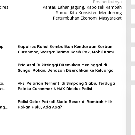
Pos berikutnya
olres
Pantau Lahan Jagung, Kapolsek Rambah
Samo: Kita Konsisten Mendorong
Pertumbuhan Ekonomi Masyarakat
ap
Kapolres Rohul Kembalikan Kendaraan Korban
Curanmor, Warga: Terima Kasih Pak, Mobil Kami
Sudah Kembali
Pria Asal Bukittinggi Ditemukan Meninggal di
Sungai Rokan, Jenazah Diserahkan ke Keluarga
ko,
Aksi Pelarian Terhenti di Simpang Siabu, Terduga
ut
Pelaku Curanmor NMAX Diciduk Polisi
Polisi Gelar Patroli Skala Besar di Rambah Hilir,
ing
Rokan Hulu, Ada Apa?