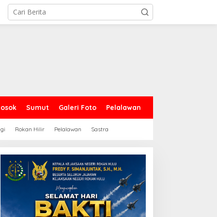
Sosok
Sumut
Galeri Foto
Pelalawan
gi
Rokan Hilir
Pelalawan
Sastra