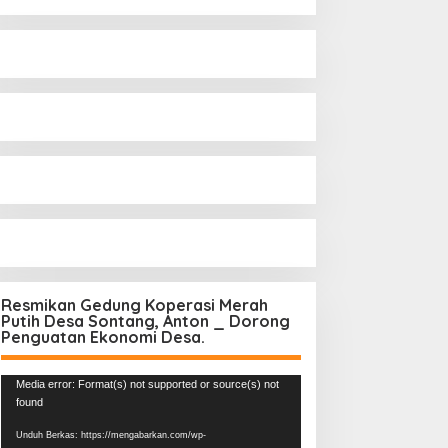
Resmikan Gedung Koperasi Merah
Putih Desa Sontang, Anton _ Dorong
Penguatan Ekonomi Desa.
Pemutar
Media error: Format(s) not supported or source(s) not
Video
found
Unduh Berkas: https://mengabarkan.com/wp-