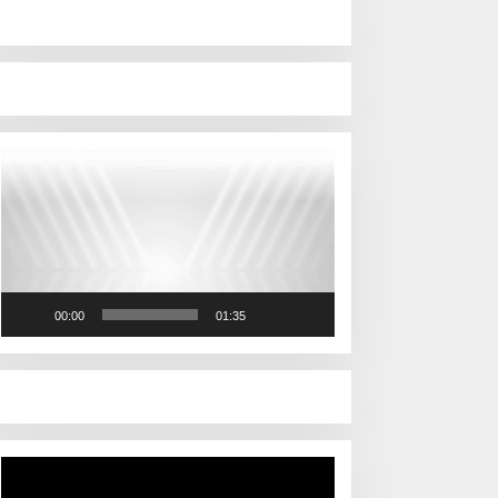
Pemutar
Video
00:00
01:35
Pemutar
Video