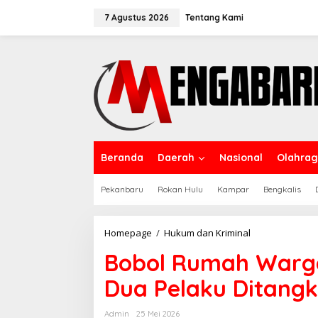
Lewati
ke
7 Agustus 2026
Tentang Kami
konten
Beranda
Daerah
Nasional
Olahra
Pekanbaru
Rokan Hulu
Kampar
Bengkalis
Bobol
Homepage
/
Hukum dan Kriminal
Rumah
Bobol Rumah Warga
Warga
di
Dua Pelaku Ditangka
Kunto
Darussalam,
Dua
Admin
25 Mei 2026