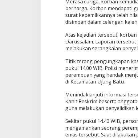
Merasa curiga, korban kemudi
berharga. Korban mendapati ge
surat kepemilikannya telah hila
disimpan dalam celengan kaleng
Atas kejadian tersebut, korban
Darussalam. Laporan tersebut 
melakukan serangkaian penyeli
Titik terang pengungkapan kasu
pukul 14.00 WIB. Polisi mener
perempuan yang hendak menjua
di Kecamatan Ujung Batu.
Menindaklanjuti informasi te
Kanit Reskrim beserta anggota
guna melakukan penyelidikan le
Sekitar pukul 14.40 WIB, perso
mengamankan seorang perempua
emas tersebut. Saat dilakuka