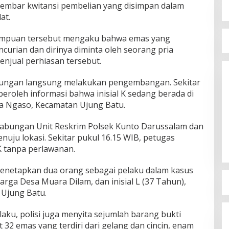
lembar kwitansi pembelian yang disimpan dalam
at.
erempuan tersebut mengaku bahwa emas yang
curian dan dirinya diminta oleh seorang pria
enjual perhiasan tersebut.
gabungan langsung melakukan pengembangan. Sekitar
eroleh informasi bahwa inisial K sedang berada di
a Ngaso, Kecamatan Ujung Batu.
abungan Unit Reskrim Polsek Kunto Darussalam dan
uju lokasi. Sekitar pukul 16.15 WIB, petugas
K tanpa perlawanan.
i menetapkan dua orang sebagai pelaku dalam kasus
 warga Desa Muara Dilam, dan inisial L (37 Tahun),
Ujung Batu.
ku, polisi juga menyita sejumlah barang bukti
32 emas yang terdiri dari gelang dan cincin, enam