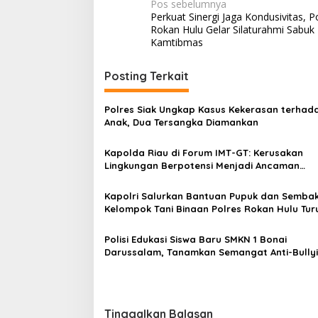
Navigasi
Pos sebelumnya
Perkuat Sinergi Jaga Kondusivitas, P
pos
Rokan Hulu Gelar Silaturahmi Sabuk
Kamtibmas
Posting Terkait
Polres Siak Ungkap Kasus Kekerasan terhad
Anak, Dua Tersangka Diamankan
Kapolda Riau di Forum IMT-GT: Kerusakan
Lingkungan Berpotensi Menjadi Ancaman
Keamanan
Kapolri Salurkan Bantuan Pupuk dan Semba
Kelompok Tani Binaan Polres Rokan Hulu Tur
Menerima Manfaat
Polisi Edukasi Siswa Baru SMKN 1 Bonai
Darussalam, Tanamkan Semangat Anti-Bully
dan Anti-Narkoba Sejak MPLS
Tinggalkan Balasan