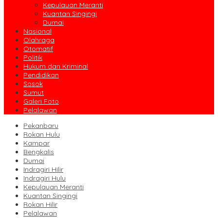
Kepulauan Meranti
Kuantan Singingi
Dumai
Nasional
Olahraga
Otomatif
Politik
Hukum dan Kriminal
Pendidikan
Sosok
Sumut
Galeri Foto
Pelalawan
Pekanbaru
Rokan Hulu
Kampar
Bengkalis
Dumai
Indragiri Hilir
Indragiri Hulu
Kepulauan Meranti
Kuantan Singingi
Rokan Hilir
Pelalawan