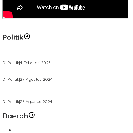
Politik
MK Tolak Gugatan Kelmi Amri-Asparaini
Di Politik
|
4 Februari 2025
Daftar ke KPUD, Anton-Poti Disambut Ribuan Pendukungnya
Di Politik
|
29 Agustus 2024
Novliwanda Ade Putra Ditunjuk sebagai Ketua Tim Koalisi
Bersama “Membangun Negeri”
Di Politik
|
26 Agustus 2024
Daerah