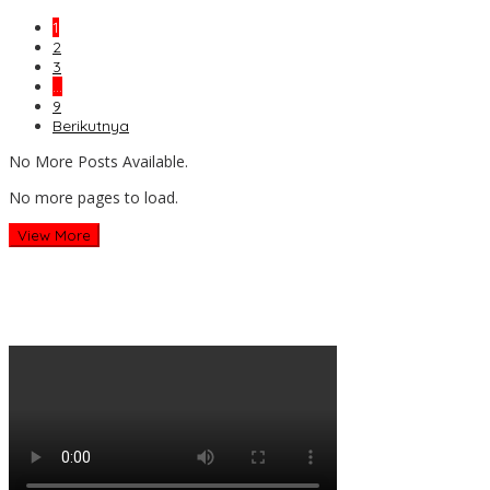
1
2
3
…
9
Berikutnya
No More Posts Available.
No more pages to load.
View More