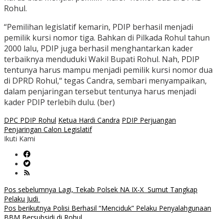
Rohul.
“Pemilihan legislatif kemarin, PDIP berhasil menjadi
pemilik kursi nomor tiga. Bahkan di Pilkada Rohul tahun
2000 lalu, PDIP juga berhasil menghantarkan kader
terbaiknya menduduki Wakil Bupati Rohul. Nah, PDIP
tentunya harus mampu menjadi pemilik kursi nomor dua
di DPRD Rohul,“ tegas Candra, sembari menyampaikan,
dalam penjaringan tersebut tentunya harus menjadi
kader PDIP terlebih dulu. (ber)
DPC PDIP Rohul
Ketua Hardi Candra
PDIP Perjuangan
Penjaringan Calon Legislatif
Ikuti Kami
Navigasi
Pos sebelumnya
Lagi, Tekab Polsek NA IX-X Sumut Tangkap
Pelaku Judi
pos
Pos berikutnya
Polisi Berhasil “Menciduk” Pelaku Penyalahgunaan
BBM Bersubsidi di Rohul