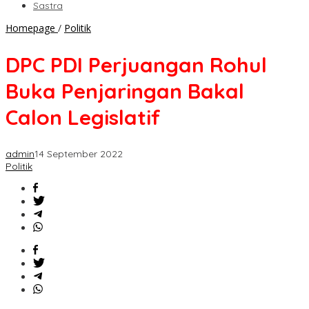
Sastra
DPC
Homepage
/
Politik
PDI
Perjuangan
DPC PDI Perjuangan Rohul
Rohul
Buka
Buka Penjaringan Bakal
Penjaringan
Bakal
Calon Legislatif
Calon
Legislatif
admin
14 September 2022
Politik