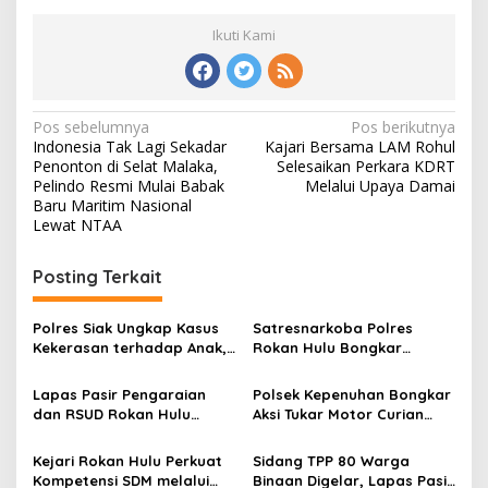
Ikuti Kami
Navigasi
Pos sebelumnya
Pos berikutnya
Indonesia Tak Lagi Sekadar
Kajari Bersama LAM Rohul
pos
Penonton di Selat Malaka,
Selesaikan Perkara KDRT
Pelindo Resmi Mulai Babak
Melalui Upaya Damai
Baru Maritim Nasional
Lewat NTAA
Posting Terkait
Polres Siak Ungkap Kasus
Satresnarkoba Polres
Kekerasan terhadap Anak,
Rokan Hulu Bongkar
Dua Tersangka Diamankan
Dugaan Peredaran Sabu,
Pelaku Ditangkap di
Lapas Pasir Pengaraian
Polsek Kepenuhan Bongkar
Perkebunan Sawit
dan RSUD Rokan Hulu
Aksi Tukar Motor Curian
Bersinergi Gelar Donor
dengan Sabu, Seorang Pria
Darah untuk Kemanusiaan
Diamankan
Kejari Rokan Hulu Perkuat
Sidang TPP 80 Warga
Kompetensi SDM melalui
Binaan Digelar, Lapas Pasir