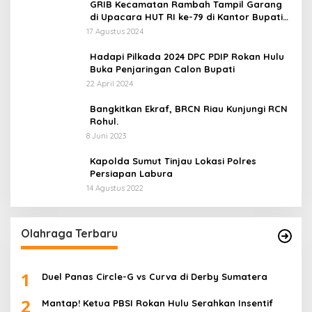
GRIB Kecamatan Rambah Tampil Garang
di Upacara HUT RI ke-79 di Kantor Bupati
Rokan Hulu!
17 Agustus 2024
Hadapi Pilkada 2024 DPC PDIP Rokan Hulu
Buka Penjaringan Calon Bupati
22 April 2024
Bangkitkan Ekraf, BRCN Riau Kunjungi RCN
Rohul.
8 Juni 2023
Kapolda Sumut Tinjau Lokasi Polres
Persiapan Labura
14 Agustus 2022
Olahraga Terbaru
1
Duel Panas Circle-G vs Curva di Derby Sumatera
2
Mantap! Ketua PBSI Rokan Hulu Serahkan Insentif