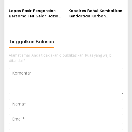
Penutupan Kejaksaan
Pengaraian Komitmen
Corporate University
Berikan Layanan Integrasi
Lapas Pasir Pengaraian
Kapolres Rohul Kembalikan
Bidang Perencanaan 2026
Transparan dan Gratis
Bersama TNI Gelar Razia
Kendaraan Korban
Gabungan, Tegaskan
Curanmor, Warga: Terima
Komitmen Ciptakan Lapas
Kasih Pak, Mobil Kami
Bersih Narkoba
Sudah Kembali
Tinggalkan Balasan
Alamat email Anda tidak akan dipublikasikan.
Ruas yang wajib
ditandai
*