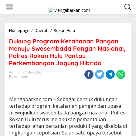
Lewati
ke
konten
Dukung
Homepage
/
Daerah
/
Rokan Hulu
Program
Dukung Program Ketahanan Pangan
Ketahanan
Pangan
Menuju Swasembada Pangan Nasional,
Menuju
Polres Rokan Hulu Pantau
Swasembada
Perkembangan Jagung Hibrida
Pangan
Nasional,
Admin
26 Mei 2026
Polres
Rokan Hulu
Rokan
Hulu
Pantau
Perkembangan
Mengabarkan.com – Sebagai bentuk dukungan
Jagung
terhadap program ketahanan pangan dan upaya
Hibrida
mewujudkan swasembada pangan nasional, Polres
Rokan Hulu terus melakukan pemantauan
terhadap lahan pertanian produktif yang dikelola di
lingkungan kepolisian. Salah satu upaya tersebut