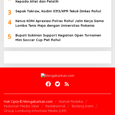
Kepada Atlet dan Pelatih
3
Sepak Takraw, Kodim 0313/KPR Tekuk Dinkes Rohul
4
Ketua KONI Apresiasi Polres Rohul Jalin Kerja Sama
Lomba Tenis Meja dengan Universitas Rokania
5
Bupati Sukiman Support Kegiatan Open Turnamen
Mini Soccer Cup PWI Rohul
Hak Cipta © Mengabarkan.com
Alamat Redaksi
Pedoman Media Siber
Redaksional
Tentang Kami
Group Lumbung Informasi Media (LIM)