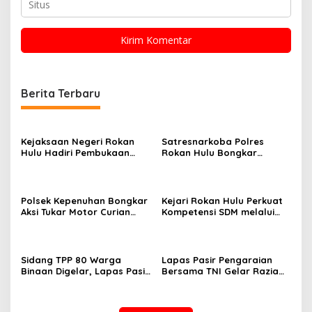
Berita Terbaru
Kejaksaan Negeri Rokan
Satresnarkoba Polres
Hulu Hadiri Pembukaan
Rokan Hulu Bongkar
Apel Bulan Bakti Pramuka
Dugaan Peredaran Sabu,
Tingkat Kabupaten Rokan
Pelaku Ditangkap di
Hulu 2026
Perkebunan Sawit
Polsek Kepenuhan Bongkar
Kejari Rokan Hulu Perkuat
Aksi Tukar Motor Curian
Kompetensi SDM melalui
dengan Sabu, Seorang Pria
Penutupan Kejaksaan
Diamankan
Corporate University
Bidang Perencanaan 2026
Sidang TPP 80 Warga
Lapas Pasir Pengaraian
Binaan Digelar, Lapas Pasir
Bersama TNI Gelar Razia
Pengaraian Komitmen
Gabungan, Tegaskan
Berikan Layanan Integrasi
Komitmen Ciptakan Lapas
Transparan dan Gratis
Bersih Narkoba