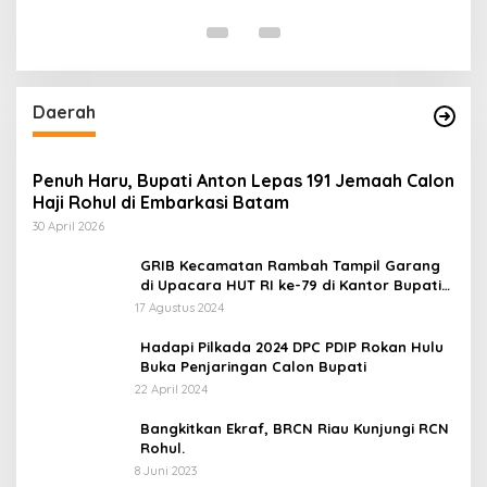
Di 
Daerah
Penuh Haru, Bupati Anton Lepas 191 Jemaah Calon
Haji Rohul di Embarkasi Batam
30 April 2026
GRIB Kecamatan Rambah Tampil Garang
di Upacara HUT RI ke-79 di Kantor Bupati
Rokan Hulu!
17 Agustus 2024
Hadapi Pilkada 2024 DPC PDIP Rokan Hulu
Buka Penjaringan Calon Bupati
22 April 2024
Bangkitkan Ekraf, BRCN Riau Kunjungi RCN
Rohul.
8 Juni 2023