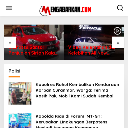
Lewati
ke
konten
«
»
Daihatsu Santai
Video Kelemahan dan
Penjualan Sirion Kalah
Kelebihan All New
Jauh dari Mobil LCGC
Terios
Polisi
Kapolres Rohul Kembalikan Kendaraan
Korban Curanmor, Warga: Terima
Kasih Pak, Mobil Kami Sudah Kembali
Kapolda Riau di Forum IMT-GT:
Kerusakan Lingkungan Berpotensi
Menjadi Ancaman Keamanan