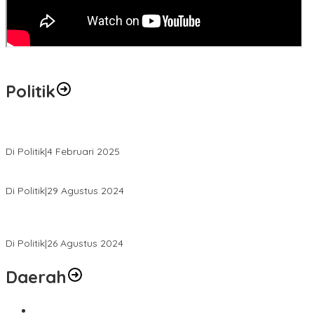
Politik
MK Tolak Gugatan Kelmi Amri-Asparaini
Di Politik
|
4 Februari 2025
Daftar ke KPUD, Anton-Poti Disambut Ribuan Pendukungnya
Di Politik
|
29 Agustus 2024
Novliwanda Ade Putra Ditunjuk sebagai Ketua Tim Koalisi
Bersama “Membangun Negeri”
Di Politik
|
26 Agustus 2024
Daerah