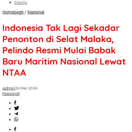
Sastra
Indonesia
Homepage
/
Nasional
Tak
Lagi
Indonesia Tak Lagi Sekadar
Sekadar
Penonton
Penonton di Selat Malaka,
di
Selat
Pelindo Resmi Mulai Babak
Malaka,
Pelindo
Baru Maritim Nasional Lewat
Resmi
Mulai
NTAA
Babak
Baru
Maritim
admin
26 Mei 2026
Nasional
Nasional
Lewat
NTAA