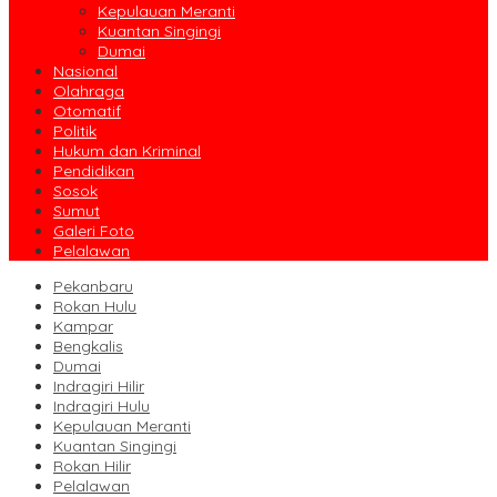
Kepulauan Meranti
Kuantan Singingi
Dumai
Nasional
Olahraga
Otomatif
Politik
Hukum dan Kriminal
Pendidikan
Sosok
Sumut
Galeri Foto
Pelalawan
Pekanbaru
Rokan Hulu
Kampar
Bengkalis
Dumai
Indragiri Hilir
Indragiri Hulu
Kepulauan Meranti
Kuantan Singingi
Rokan Hilir
Pelalawan