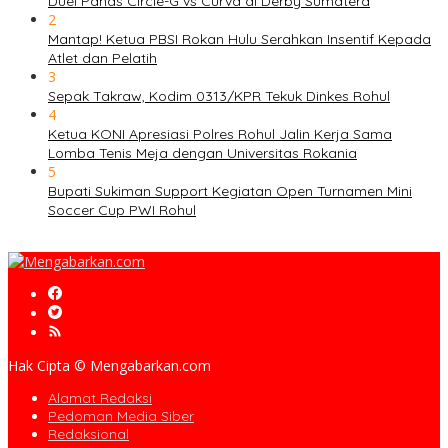
Duel Panas Circle-G vs Curva di Derby Sumatera
2
Mantap! Ketua PBSI Rokan Hulu Serahkan Insentif Kepada
Atlet dan Pelatih
3
Sepak Takraw, Kodim 0313/KPR Tekuk Dinkes Rohul
4
Ketua KONI Apresiasi Polres Rohul Jalin Kerja Sama
Lomba Tenis Meja dengan Universitas Rokania
5
Bupati Sukiman Support Kegiatan Open Turnamen Mini
Soccer Cup PWI Rohul
Hak Cipta © Mengabarkan.com
Alamat Redaksi
Pedoman Media Siber
Redaksional