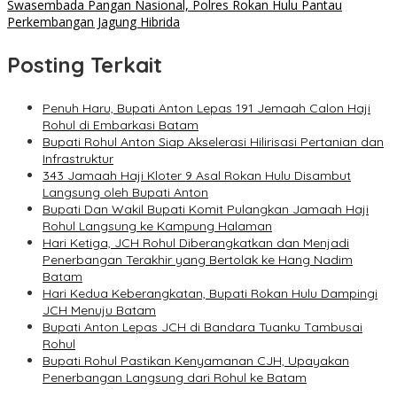
Swasembada Pangan Nasional, Polres Rokan Hulu Pantau
Perkembangan Jagung Hibrida
Posting Terkait
Penuh Haru, Bupati Anton Lepas 191 Jemaah Calon Haji
Rohul di Embarkasi Batam
Bupati Rohul Anton Siap Akselerasi Hilirisasi Pertanian dan
Infrastruktur
343 Jamaah Haji Kloter 9 Asal Rokan Hulu Disambut
Langsung oleh Bupati Anton
Bupati Dan Wakil Bupati Komit Pulangkan Jamaah Haji
Rohul Langsung ke Kampung Halaman
Hari Ketiga, JCH Rohul Diberangkatkan dan Menjadi
Penerbangan Terakhir yang Bertolak ke Hang Nadim
Batam
Hari Kedua Keberangkatan, Bupati Rokan Hulu Dampingi
JCH Menuju Batam
Bupati Anton Lepas JCH di Bandara Tuanku Tambusai
Rohul
Bupati Rohul Pastikan Kenyamanan CJH, Upayakan
Penerbangan Langsung dari Rohul ke Batam