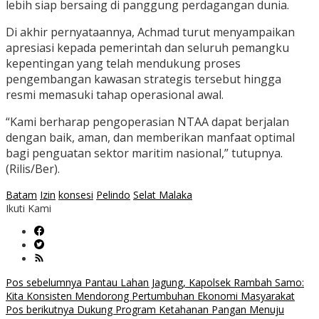
lebih siap bersaing di panggung perdagangan dunia.
Di akhir pernyataannya, Achmad turut menyampaikan
apresiasi kepada pemerintah dan seluruh pemangku
kepentingan yang telah mendukung proses
pengembangan kawasan strategis tersebut hingga
resmi memasuki tahap operasional awal.
“Kami berharap pengoperasian NTAA dapat berjalan
dengan baik, aman, dan memberikan manfaat optimal
bagi penguatan sektor maritim nasional,” tutupnya.
(Rilis/Ber).
Batam
Izin
konsesi
Pelindo
Selat Malaka
Ikuti Kami
Navigasi
Pos sebelumnya
Pantau Lahan Jagung, Kapolsek Rambah Samo:
Kita Konsisten Mendorong Pertumbuhan Ekonomi Masyarakat
pos
Pos berikutnya
Dukung Program Ketahanan Pangan Menuju