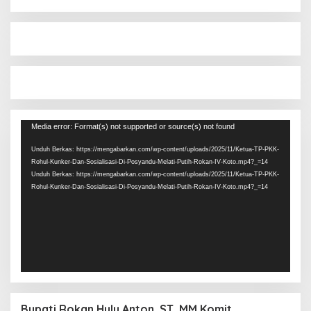
Pemutar
Media error: Format(s) not supported or source(s) not found
Video
Unduh Berkas: https://mengabarkan.com/wp-content/uploads/2025/11/Ketua-TP-PKK-
Rohul-Kunker-Dan-Sosialisasi-Di-Posyandu-Melati-Putih-Rokan-IV-Koto.mp4?_=14
Unduh Berkas: https://mengabarkan.com/wp-content/uploads/2025/11/Ketua-TP-PKK-
Rohul-Kunker-Dan-Sosialisasi-Di-Posyandu-Melati-Putih-Rokan-IV-Koto.mp4?_=14
Bupati Rokan Hulu Anton, ST, MM Komit