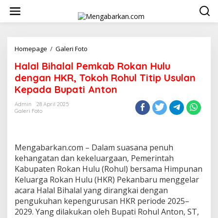
Lewati
ke
konten
Halal
Homepage
/
Galeri Foto
Bihalal
Halal Bihalal Pemkab Rokan Hulu
Pemkab
Rokan
dengan HKR, Tokoh Rohul Titip Usulan
Hulu
Kepada Bupati Anton
dengan
HKR,
Admin
28 April 2025
Tokoh
Galeri Foto
Rohul
Titip
Usulan
Kepada
Mengabarkan.com – Dalam suasana penuh
Bupati
kehangatan dan kekeluargaan, Pemerintah
Anton
Kabupaten Rokan Hulu (Rohul) bersama Himpunan
Keluarga Rokan Hulu (HKR) Pekanbaru menggelar
acara Halal Bihalal yang dirangkai dengan
pengukuhan kepengurusan HKR periode 2025–
2029. Yang dilakukan oleh Bupati Rohul Anton, ST,