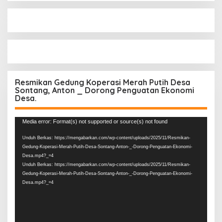
Resmikan Gedung Koperasi Merah Putih Desa
Sontang, Anton _ Dorong Penguatan Ekonomi
Desa.
Pemutar
Media error: Format(s) not supported or source(s) not found
Video
Unduh Berkas: https://mengabarkan.com/wp-content/uploads/2025/11/Resmikan-
Gedung-Koperasi-Merah-Putih-Desa-Sontang-Anton-_-Dorong-Penguatan-Ekonomi-
Desa.mp4?_=4
Unduh Berkas: https://mengabarkan.com/wp-content/uploads/2025/11/Resmikan-
Gedung-Koperasi-Merah-Putih-Desa-Sontang-Anton-_-Dorong-Penguatan-Ekonomi-
Desa.mp4?_=4