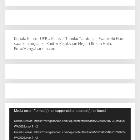
Kepala Kantor UPBU Kelas III Tuanku Tambusai, Syamrizki Hadi
saat kunjungan ke Kantor Kejaksaan Negeri Rokan Hulu.
Foto/Mengabarkan.com.
Pemutar
Media error: Format(s) not supported or source(s) not found
Video
Unduh Berkas: https://mengabarkan.com/wp-content/uploads/2026/06/VID-20260605-
WA0029.mp4?_=2
Unduh Berkas: https://mengabarkan.com/wp-content/uploads/2026/06/VID-20260605-
WA0029.mp4?_=2