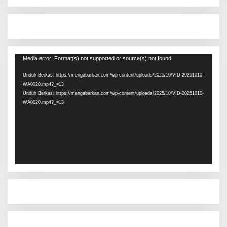
Pemutar
Media error: Format(s) not supported or source(s) not found
Video
Unduh Berkas: https://mengabarkan.com/wp-content/uploads/2025/10/VID-20251010-
WA0020.mp4?_=13
Unduh Berkas: https://mengabarkan.com/wp-content/uploads/2025/10/VID-20251010-
WA0020.mp4?_=13