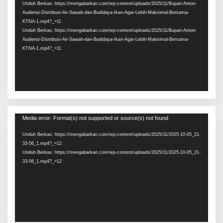
Unduh Berkas: https://mengabarkan.com/wp-content/uploads/2025/11/Bupati-Anton-
Audiensi-Distribusi-Air-Sawah-dan-Budidaya-Ikan-Agar-Lebih-Maksimal-Bersama-
KTNA-1.mp4?_=11
Unduh Berkas: https://mengabarkan.com/wp-content/uploads/2025/11/Bupati-Anton-
Audiensi-Distribusi-Air-Sawah-dan-Budidaya-Ikan-Agar-Lebih-Maksimal-Bersama-
KTNA-1.mp4?_=11
Pemutar
Media error: Format(s) not supported or source(s) not found
Video
Unduh Berkas: https://mengabarkan.com/wp-content/uploads/2025/11/2025-10-05_21-
33-56_1.mp4?_=12
Unduh Berkas: https://mengabarkan.com/wp-content/uploads/2025/11/2025-10-05_21-
33-56_1.mp4?_=12