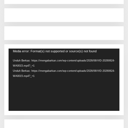
Pemutar
Media error: Format(s) not supported or source(s) not found
Video
Unduh Berkas: https://mengabarkan.com/wp-content/uploads/2026/06/VID-20260624-
WA0015.mp4?_=1
Unduh Berkas: https://mengabarkan.com/wp-content/uploads/2026/06/VID-20260624-
WA0015.mp4?_=1