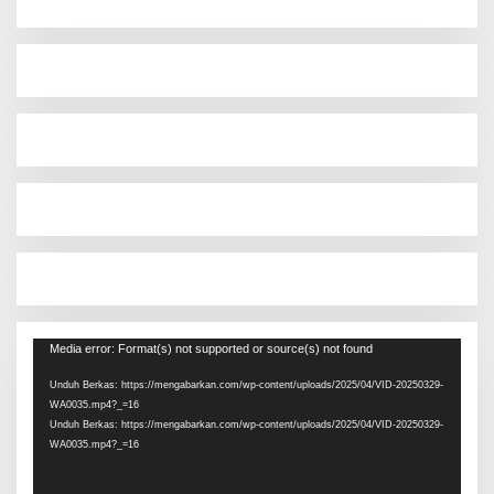
Pemutar
Media error: Format(s) not supported or source(s) not found
Video
Unduh Berkas: https://mengabarkan.com/wp-content/uploads/2025/04/VID-20250329-
WA0035.mp4?_=16
Unduh Berkas: https://mengabarkan.com/wp-content/uploads/2025/04/VID-20250329-
WA0035.mp4?_=16