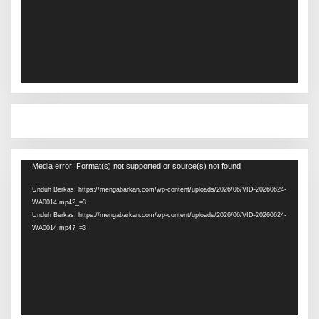
Pemutar
Media error: Format(s) not supported or source(s) not found
Video
Unduh Berkas: https://mengabarkan.com/wp-content/uploads/2026/06/VID-20260624-
WA0014.mp4?_=3
Unduh Berkas: https://mengabarkan.com/wp-content/uploads/2026/06/VID-20260624-
WA0014.mp4?_=3