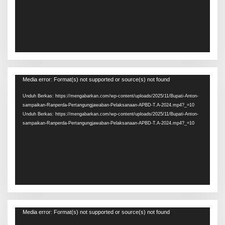
Pemutar
Media error: Format(s) not supported or source(s) not found
Video
Unduh Berkas: https://mengabarkan.com/wp-content/uploads/2025/11/Bupati-Anton-
sampaikan-Ranperda-Pertangungjawaban-Pelaksanaan-APBD-T.A-2024.mp4?_=10
Unduh Berkas: https://mengabarkan.com/wp-content/uploads/2025/11/Bupati-Anton-
sampaikan-Ranperda-Pertangungjawaban-Pelaksanaan-APBD-T.A-2024.mp4?_=10
Pemutar
Media error: Format(s) not supported or source(s) not found
Video