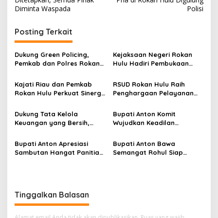
Diminta Waspada
Polisi
Posting Terkait
Dukung Green Policing,
Kejaksaan Negeri Rokan
Pemkab dan Polres Rokan
Hulu Hadiri Pembukaan
Hulu Matangkan Perda
Apel Bulan Bakti Pramuka
Lingkungan Hidup
Tingkat Kabupaten Rokan
Kajati Riau dan Pemkab
RSUD Rokan Hulu Raih
Hulu 2026
Rokan Hulu Perkuat Sinergi,
Penghargaan Pelayanan
Komitmen Kawal
Publik Berkualitas Tinggi
Pembangunan Sesuai
Dukung Tata Kelola
Bupati Anton Komit
Koridor Hukum
Keuangan yang Bersih,
Wujudkan Keadilan
Kejari Rokan Hulu
Pertanahan dan
Laksanakan Pelaporan SPT
Kesejahteraan di Rokan
Bupati Anton Apresiasi
Bupati Anton Bawa
Instansi
Hulu
Sambutan Hangat Panitia
Semangat Rohul Siap
dan Pemkab Deli Serdang
Sukseskan Tuan Rumah
di HUT APKASI
MTQ Riau ke-45
Tinggalkan Balasan
Alamat email Anda tidak akan dipublikasikan.
Ruas yang wajib