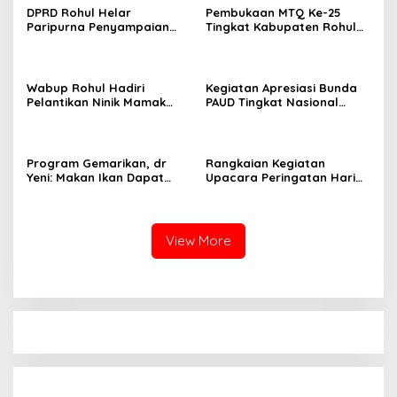
DPRD Rohul Helar
Pembukaan MTQ Ke-25
Paripurna Penyampaian
Tingkat Kabupaten Rohul
Ranperda
Berjalan Meriah Dan
Pertanggungjawaban
Lancar
Anggaran Pendapatan dan
Belanja Daerah Tahun
Wabup Rohul Hadiri
Kegiatan Apresiasi Bunda
Anggaran 2025
Pelantikan Ninik Mamak
PAUD Tingkat Nasional
Suku Ampu Luhak
Tahun 2025 Berlangsung
Kepenuhan
Khidmat
Program Gemarikan, dr
Rangkaian Kegiatan
Yeni: Makan Ikan Dapat
Upacara Peringatan Hari
Membuat Generasi Sehat
Pahlawan Nasional Ke-80
dan Cerdas
di Rokan Hulu
View More