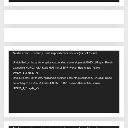
Pemutar
Media error: Format(s) not supported or source(s) not found
Video
Unduh Berkas: https://mengabarkan.com/wp-content/uploads/2025/11/Bupati-Rohul-
Launching-KURDA-ASA-Kado-HUT-Ke-18-BPR-Rokan-Hulu-untuk-Pelaku-
UMKM_4_2.mp4?_=5
Unduh Berkas: https://mengabarkan.com/wp-content/uploads/2025/11/Bupati-Rohul-
Launching-KURDA-ASA-Kado-HUT-Ke-18-BPR-Rokan-Hulu-untuk-Pelaku-
UMKM_4_2.mp4?_=5
Pemutar