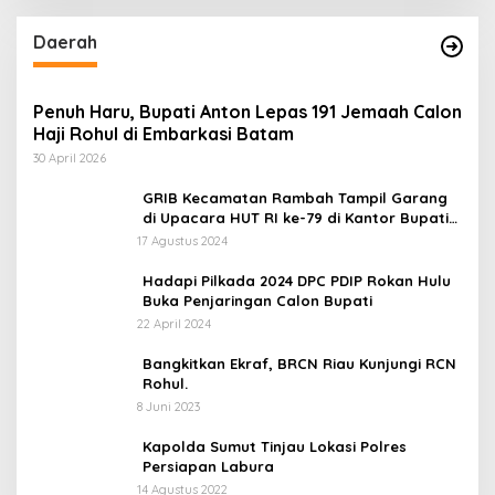
Daerah
Penuh Haru, Bupati Anton Lepas 191 Jemaah Calon
Haji Rohul di Embarkasi Batam
30 April 2026
GRIB Kecamatan Rambah Tampil Garang
di Upacara HUT RI ke-79 di Kantor Bupati
Rokan Hulu!
17 Agustus 2024
Hadapi Pilkada 2024 DPC PDIP Rokan Hulu
Buka Penjaringan Calon Bupati
22 April 2024
Bangkitkan Ekraf, BRCN Riau Kunjungi RCN
Rohul.
8 Juni 2023
Kapolda Sumut Tinjau Lokasi Polres
Persiapan Labura
14 Agustus 2022