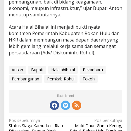
pembangunan, baik di bidang keagamaan,
ekonomi, maupun infrastruktur,” ujar Bupati Anton
menutup sambutannya.
Acara Halal Bihalal ini menjadi bukti nyata
komitmen Pemerintah Kabupaten Rokan Hulu dan
HKR dalam membangun masa depan daerah yang
lebih gemilang melalui kerja sama dan semangat
persaudaraan (Adv/ Diskominfo Rohul).
Anton
Bupati
Halalabihalal
Pekanbaru
Pembangunan
Pemkab Rohul
Tokoh
Ikuti Kami
Navigasi
Pos sebelumnya
Pos berikutnya
Status Siaga Karhutla di Riau
Miliki Daun Ganja Kering,
pos
Ditetapkan, Semua Pihak
Pria di Rokan Hulu Digulung