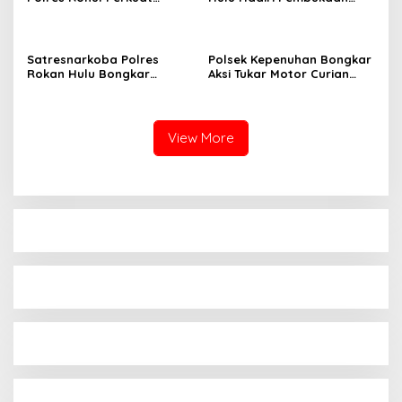
Program Ketahanan
Apel Bulan Bakti Pramuka
Pangan
Tingkat Kabupaten Rokan
Hulu 2026
Satresnarkoba Polres
Polsek Kepenuhan Bongkar
Rokan Hulu Bongkar
Aksi Tukar Motor Curian
Dugaan Peredaran Sabu,
dengan Sabu, Seorang Pria
Pelaku Ditangkap di
Diamankan
Perkebunan Sawit
View More