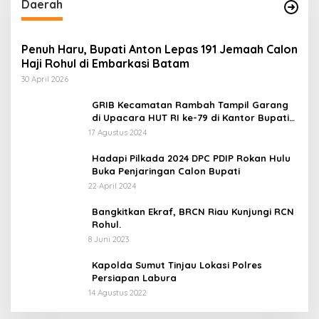
Daerah
Penuh Haru, Bupati Anton Lepas 191 Jemaah Calon
Haji Rohul di Embarkasi Batam
30 April 2026
GRIB Kecamatan Rambah Tampil Garang
di Upacara HUT RI ke-79 di Kantor Bupati
Rokan Hulu!
17 Agustus 2024
Hadapi Pilkada 2024 DPC PDIP Rokan Hulu
Buka Penjaringan Calon Bupati
22 April 2024
Bangkitkan Ekraf, BRCN Riau Kunjungi RCN
Rohul.
8 Juni 2023
Kapolda Sumut Tinjau Lokasi Polres
Persiapan Labura
14 Agustus 2022