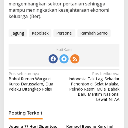
mengembangkan sektor pertanian sehingga
mampu meningkatkan kesejahteraan ekonomi
keluarga. (Ber).
Jagung
Kapolsek
Personel
Rambah Samo
Ikuti Kami
Navigasi
Pos sebelumnya
Pos berikutnya
Bobol Rumah Warga di
Indonesia Tak Lagi Sekadar
pos
Kunto Darussalam, Dua
Penonton di Selat Malaka,
Pelaku Ditangkap Polisi
Pelindo Resmi Mulai Babak
Baru Maritim Nasional
Lewat NTAA
Posting Terkait
Jagung 77 Hari Dipantau,
Kompol Buyung Kardinal