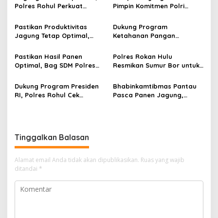
Polres Rohul Perkuat
Pimpin Komitmen Polri
Program Ketahanan
Presisi, Program JALUR
Pangan
Hadirkan Kepedulian bagi
Pastikan Produktivitas
Dukung Program
Warga Terpencil
Jagung Tetap Optimal,
Ketahanan Pangan
Kabag SDM Polres Rokan
Nasional,
Hulu Tinjau Lahan
Bhabinkamtibmas Desa
Pastikan Hasil Panen
Polres Rokan Hulu
Ketahanan Pangan Seluas
Kasang Mungkal Perkuat
Optimal, Bag SDM Polres
Resmikan Sumur Bor untuk
6 Hektare
Pendampingan Petani
Rokan Hulu Cek Tanaman
Warga Rambah Samo:
Jagung di Lahan Pemda
Wujud Nyata Pengabdian
Dukung Program Presiden
Bhabinkamtibmas Pantau
Seluas 6 Hektare
Polri di HUT Bhayangkara
RI, Polres Rohul Cek
Pasca Panen Jagung,
Perkembangan Jagung di
Dukung Ketahanan Pangan
Lahan Ketahanan Pangan
Rokan Hulu
Seluas 6 Hektare
Tinggalkan Balasan
Alamat email Anda tidak akan dipublikasikan.
Ruas yang wajib
ditandai
*