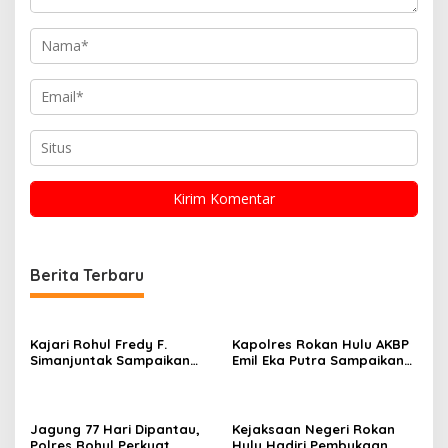
Berita Terbaru
Kajari Rohul Fredy F.
Kapolres Rokan Hulu AKBP
Simanjuntak Sampaikan
Emil Eka Putra Sampaikan
Ucapan Hari Jadi Provinsi
Duka Mendalam Atas
Riau ke-69
Wafatnya AIPTU Rinaldi
Jagung 77 Hari Dipantau,
Kejaksaan Negeri Rokan
Polres Rohul Perkuat
Hulu Hadiri Pembukaan