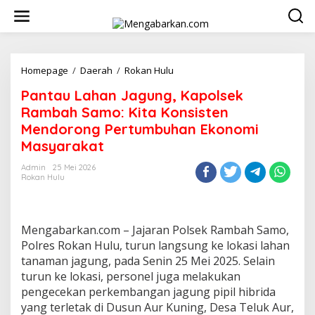
Lewati
ke
konten
Pantau
Homepage
/
Daerah
/
Rokan Hulu
Lahan
Pantau Lahan Jagung, Kapolsek
Jagung,
Kapolsek
Rambah Samo: Kita Konsisten
Rambah
Mendorong Pertumbuhan Ekonomi
Samo:
Masyarakat
Kita
Konsisten
Admin
25 Mei 2026
Mendorong
Rokan Hulu
Pertumbuhan
Ekonomi
Masyarakat
Mengabarkan.com – Jajaran Polsek Rambah Samo,
Polres Rokan Hulu, turun langsung ke lokasi lahan
tanaman jagung, pada Senin 25 Mei 2025. Selain
turun ke lokasi, personel juga melakukan
pengecekan perkembangan jagung pipil hibrida
yang terletak di Dusun Aur Kuning, Desa Teluk Aur,