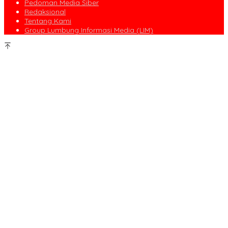
Pedoman Media Siber
Redaksional
Tentang Kami
Group Lumbung Informasi Media (LIM)