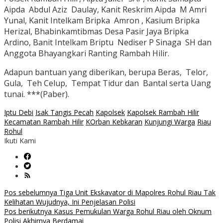
Aipda Abdul Aziz Daulay, Kanit Reskrim Aipda M Amri
Yunal, Kanit Intelkam Bripka Amron , Kasium Bripka
Herizal, Bhabinkamtibmas Desa Pasir Jaya Bripka
Ardino, Banit Intelkam Briptu Nediser P Sinaga SH dan
Anggota Bhayangkari Ranting Rambah Hilir.
Adapun bantuan yang diberikan, berupa Beras, Telor,
Gula, Teh Celup, Tempat Tidur dan Bantal serta Uang
tunai. ***(Paber).
Iptu Debi
Isak Tangis Pecah
Kapolsek
Kapolsek Rambah Hilir
Kecamatan Rambah Hilir
KOrban Kebkaran
Kunjungi Warga
Riau
Rohul
Ikuti Kami
Navigasi
Pos sebelumnya
Tiga Unit Ekskavator di Mapolres Rohul Riau Tak
Kelihatan Wujudnya, Ini Penjelasan Polisi
pos
Pos berikutnya
Kasus Pemukulan Warga Rohul Riau oleh Oknum
Polisi Akhirnya Berdamai