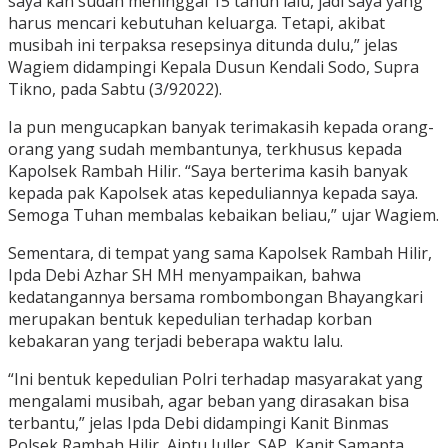
saya kan sudah meninggal 15 tahun lalu, jadi saya yang
harus mencari kebutuhan keluarga. Tetapi, akibat
musibah ini terpaksa resepsinya ditunda dulu,” jelas
Wagiem didampingi Kepala Dusun Kendali Sodo, Supra
Tikno, pada Sabtu (3/92022).
Ia pun mengucapkan banyak terimakasih kepada orang-
orang yang sudah membantunya, terkhusus kepada
Kapolsek Rambah Hilir. “Saya berterima kasih banyak
kepada pak Kapolsek atas kepeduliannya kepada saya.
Semoga Tuhan membalas kebaikan beliau,” ujar Wagiem.
Sementara, di tempat yang sama Kapolsek Rambah Hilir,
Ipda Debi Azhar SH MH menyampaikan, bahwa
kedatangannya bersama rombombongan Bhayangkari
merupakan bentuk kepedulian terhadap korban
kebakaran yang terjadi beberapa waktu lalu.
“Ini bentuk kepedulian Polri terhadap masyarakat yang
mengalami musibah, agar beban yang dirasakan bisa
terbantu,” jelas Ipda Debi didampingi Kanit Binmas
Polsek Rambah Hilir, Aiptu Juller SAP, Kanit Samapta