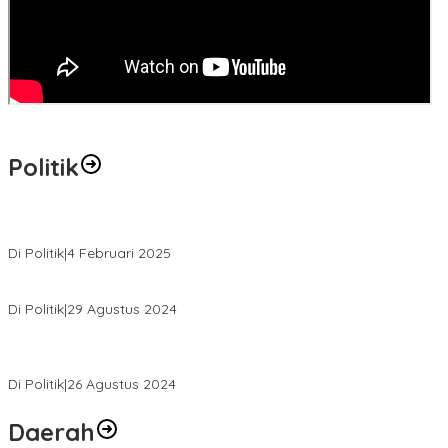
Politik
MK Tolak Gugatan Kelmi Amri-Asparaini
Di Politik
|
4 Februari 2025
Daftar ke KPUD, Anton-Poti Disambut Ribuan Pendukungnya
Di Politik
|
29 Agustus 2024
Novliwanda Ade Putra Ditunjuk sebagai Ketua Tim Koalisi
Bersama “Membangun Negeri”
Di Politik
|
26 Agustus 2024
Daerah