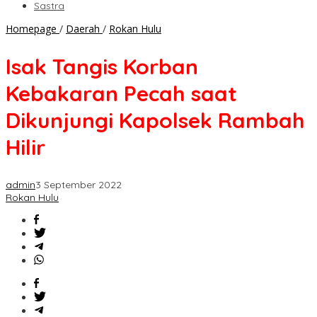
Sastra
Isak
Homepage
/
Daerah
/
Rokan Hulu
Tangis
Korban
Isak Tangis Korban
Kebakaran
Pecah
Kebakaran Pecah saat
saat
Dikunjungi
Dikunjungi Kapolsek Rambah
Kapolsek
Rambah
Hilir
Hilir
admin
3 September 2022
Rokan Hulu