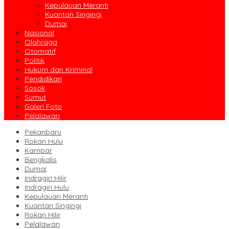
Kepulauan Meranti
Kuantan Singingi
Dumai
Nasional
Olahraga
Otomatif
Politik
Hukum dan Kriminal
Pendidikan
Sosok
Sumut
Galeri Foto
Pelalawan
Pekanbaru
Rokan Hulu
Kampar
Bengkalis
Dumai
Indragiri Hilir
Indragiri Hulu
Kepulauan Meranti
Kuantan Singingi
Rokan Hilir
Pelalawan