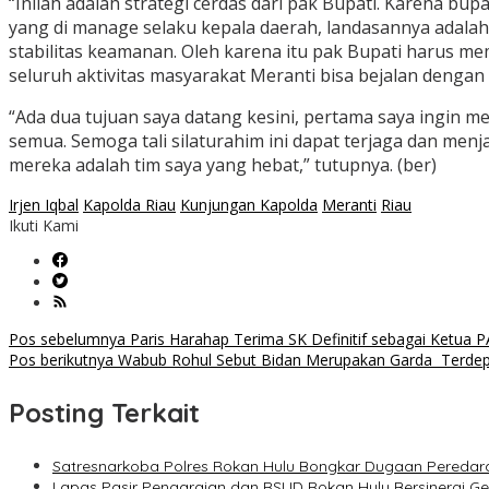
“Inilah adalah strategi cerdas dari pak Bupati. Karena bu
yang di manage selaku kepala daerah, landasannya adalah 
stabilitas keamanan. Oleh karena itu pak Bupati harus 
seluruh aktivitas masyarakat Meranti bisa bejalan dengan 
“Ada dua tujuan saya datang kesini, pertama saya ingin
semua. Semoga tali silaturahim ini dapat terjaga dan menj
mereka adalah tim saya yang hebat,” tutupnya. (ber)
Irjen Iqbal
Kapolda Riau
Kunjungan Kapolda
Meranti
Riau
Ikuti Kami
Navigasi
Pos sebelumnya
Paris Harahap Terima SK Definitif sebagai Ketua 
Pos berikutnya
Wabub Rohul Sebut Bidan Merupakan Garda Terdep
pos
Posting Terkait
Satresnarkoba Polres Rokan Hulu Bongkar Dugaan Peredara
Lapas Pasir Pengaraian dan RSUD Rokan Hulu Bersinergi G