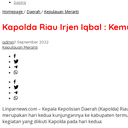
Sastra
Kapolda
Homepage
/
Daerah
/
Kepulauan Meranti
Riau
Irjen
Kapolda Riau Irjen Iqbal : Ke
Iqbal
:
Kemuliaan
admin
1 September 2022
Polisi
Kepulauan Meranti
Ada
pada
Kecintaan
Masyarakat
Linparnews.com – Kepala Kepolisian Daerah (Kapolda) Ri
merupakan hari kedua kunjungannya ke kabupaten termud
kegiatan yang diikuti Kapolda pada hari kedua.