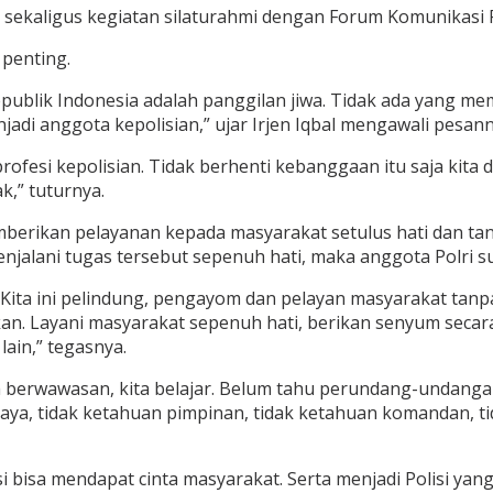
 sekaligus kegiatan silaturahmi dengan Forum Komunikasi
penting.
epublik Indonesia adalah panggilan jiwa. Tidak ada yang 
jadi anggota kepolisian,” ujar Irjen Iqbal mengawali pesann
rofesi kepolisian. Tidak berhenti kebanggaan itu saja kita
k,” tuturnya.
emberikan pelayanan kepada masyarakat setulus hati dan t
jalani tugas tersebut sepenuh hati, maka anggota Polri 
 Kita ini pelindung, pengayom dan pelayan masyarakat tanp
ikan. Layani masyarakat sepenuh hati, berikan senyum seca
ain,” tegasnya.
m berwawasan, kita belajar. Belum tahu perundang-undangan 
n saya, tidak ketahuan pimpinan, tidak ketahuan komandan, t
si bisa mendapat cinta masyarakat. Serta menjadi Polisi yan