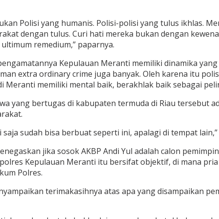
kan Polisi yang humanis. Polisi-polisi yang tulus ikhlas
kat dengan tulus. Curi hati mereka bukan dengan kewenang
t ultimum remedium,” paparnya.
ngamatannya Kepulauan Meranti memiliki dinamika yang leb
n extra ordinary crime juga banyak. Oleh karena itu polis
Meranti memiliki mental baik, berakhlak baik sebagai pe
hwa yang bertugas di kabupaten termuda di Riau tersebut a
rakat.
 saja sudah bisa berbuat seperti ini, apalagi di tempat lain
menegaskan jika sosok AKBP Andi Yul adalah calon pemimp
lres Kepulauan Meranti itu bersifat objektif, di mana pria
ukum Polres.
enyampaikan terimakasihnya atas apa yang disampaikan pe