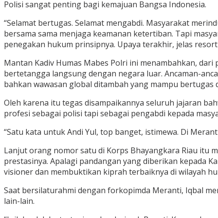
Polisi sangat penting bagi kemajuan Bangsa Indonesia.
“Selamat bertugas. Selamat mengabdi. Masyarakat merindu
bersama sama menjaga keamanan ketertiban. Tapi masyara
penegakan hukum prinsipnya. Upaya terakhir, jelas resor
Mantan Kadiv Humas Mabes Polri ini menambahkan, dari pe
bertetangga langsung dengan negara luar. Ancaman-ancama
bahkan wawasan global ditambah yang mampu bertugas di 
Oleh karena itu tegas disampaikannya seluruh jajaran ba
profesi sebagai polisi tapi sebagai pengabdi kepada masya
“Satu kata untuk Andi Yul, top banget, istimewa. Di Meranti
Lanjut orang nomor satu di Korps Bhayangkara Riau itu 
prestasinya. Apalagi pandangan yang diberikan kepada Kapo
visioner dan membuktikan kiprah terbaiknya di wilayah h
Saat bersilaturahmi dengan forkopimda Meranti, Iqbal m
lain-lain.