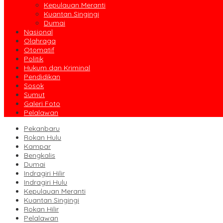
Kepulauan Meranti
Kuantan Singingi
Dumai
Nasional
Olahraga
Otomatif
Politik
Hukum dan Kriminal
Pendidikan
Sosok
Sumut
Galeri Foto
Pelalawan
Pekanbaru
Rokan Hulu
Kampar
Bengkalis
Dumai
Indragiri Hilir
Indragiri Hulu
Kepulauan Meranti
Kuantan Singingi
Rokan Hilir
Pelalawan