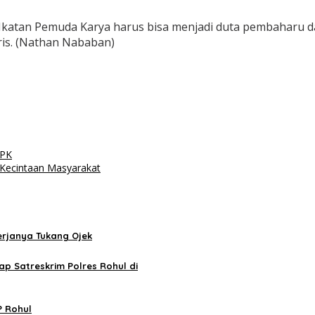
 Ikatan Pemuda Karya harus bisa menjadi duta pembaharu 
ris. (Nathan Nababan)
KPK
a Kecintaan Masyarakat
rjanya Tukang Ojek
p Satreskrim Polres Rohul di
P Rohul