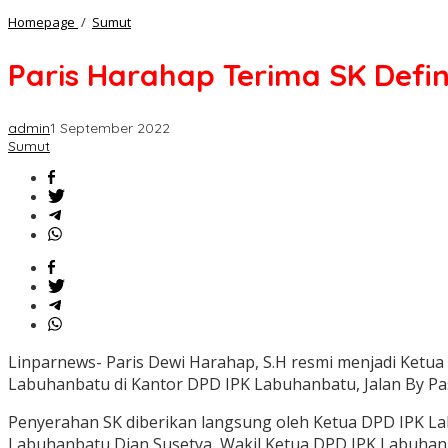
Paris
Homepage
/
Sumut
Harahap
Terima
Paris Harahap Terima SK Defi
SK
Definitif
sebagai
admin
1 September 2022
Ketua
Sumut
PAC
IPK
Rantau
Utara
Sumut
Linparnews- Paris Dewi Harahap, S.H resmi menjadi Ketua
Labuhanbatu di Kantor DPD IPK Labuhanbatu, Jalan By Pa
Penyerahan SK diberikan langsung oleh Ketua DPD IPK La
Labuhanbatu Dian Susetya, Wakil Ketua DPD IPK Labuhan