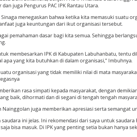
er dan juga Pengurus PAC IPK Rantau Utara.
inaga menegaskan bahwa ketika kita memasuki suatu orga
anfaat juga keuntungan dari ikut organisasi tersebut.
bagai pemahaman dasar bagi kita semua. Sehingga berlangs
ng.
tuk membesarkan IPK di Kabupaten Labuhanbatu, tentu dib
hal apa yang kita butuhkan di dalam organisasi,” Imbuhnya.
 organisasi yang tidak memiliki nilai di mata masyarakat, ja
 tegasnya
mberikan rasa simpati kepada masyarakat, dengan demikia
 yang baik, dihormati dan di segani di tengah tengah masyara
Nainggolan juga memberikan apresiasi serta semangat unt
saudara ini jelas. Ini rekomendasi dari saya untuk saudara
 saja bisa masuk. Di IPK yang penting setia bukan hanya sek