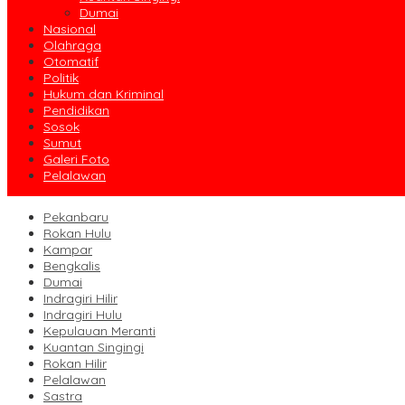
Dumai
Nasional
Olahraga
Otomatif
Politik
Hukum dan Kriminal
Pendidikan
Sosok
Sumut
Galeri Foto
Pelalawan
Pekanbaru
Rokan Hulu
Kampar
Bengkalis
Dumai
Indragiri Hilir
Indragiri Hulu
Kepulauan Meranti
Kuantan Singingi
Rokan Hilir
Pelalawan
Sastra