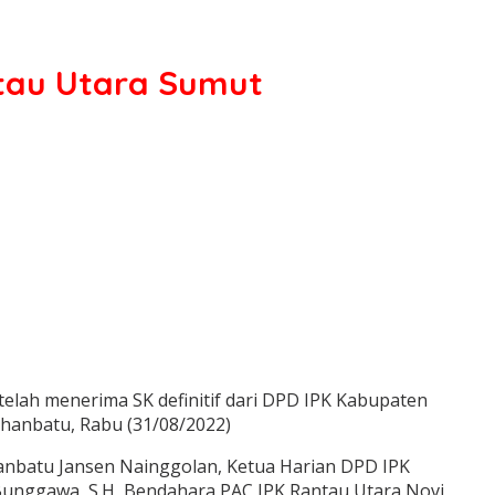
ntau Utara Sumut
elah menerima SK definitif dari DPD IPK Kabupaten
hanbatu, Rabu (31/08/2022)
anbatu Jansen Nainggolan, Ketua Harian DPD IPK
Bunggawa, S.H, Bendahara PAC IPK Rantau Utara Novi