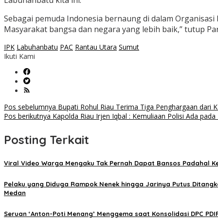
Labuhanbatu kita ini.
Sebagai pemuda Indonesia bernaung di dalam Organisasi
Masyarakat bangsa dan negara yang lebih baik,” tutup Pa
IPK
Labuhanbatu
PAC
Rantau Utara
Sumut
Ikuti Kami
Navigasi
Pos sebelumnya
Bupati Rohul Riau Terima Tiga Penghargaan dari 
Pos berikutnya
Kapolda Riau Irjen Iqbal : Kemuliaan Polisi Ada pad
pos
Posting Terkait
Viral Video Warga Mengaku Tak Pernah Dapat Bansos Padahal Ke
Pelaku yang Diduga Rampok Nenek hingga Jarinya Putus Ditangka
Medan
Seruan ‘Anton-Poti Menang’ Menggema saat Konsolidasi DPC PDI