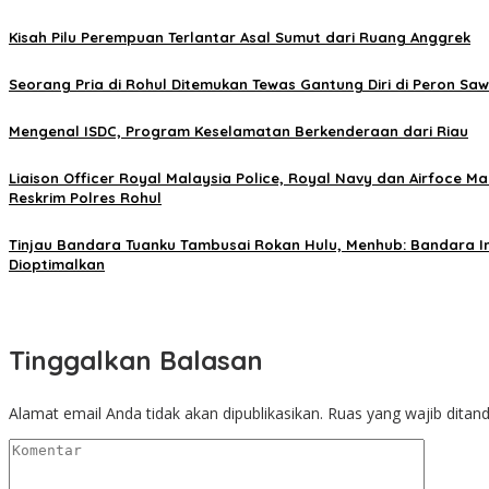
Kisah Pilu Perempuan Terlantar Asal Sumut dari Ruang Anggrek
Seorang Pria di Rohul Ditemukan Tewas Gantung Diri di Peron Sawit
Mengenal ISDC, Program Keselamatan Berkenderaan dari Riau
Liaison Officer Royal Malaysia Police, Royal Navy dan Airfoce M
Reskrim Polres Rohul
Tinjau Bandara Tuanku Tambusai Rokan Hulu, Menhub: Bandara I
Dioptimalkan
Tinggalkan Balasan
Alamat email Anda tidak akan dipublikasikan.
Ruas yang wajib ditan