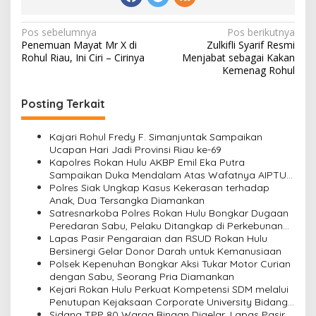
Navigasi
Pos sebelumnya
Pos berikutnya
Penemuan Mayat Mr X di
Zulkifli Syarif Resmi
pos
Rohul Riau, Ini Ciri – Cirinya
Menjabat sebagai Kakan
Kemenag Rohul
Posting Terkait
Kajari Rohul Fredy F. Simanjuntak Sampaikan
Ucapan Hari Jadi Provinsi Riau ke-69
Kapolres Rokan Hulu AKBP Emil Eka Putra
Sampaikan Duka Mendalam Atas Wafatnya AIPTU
Rinaldi
Polres Siak Ungkap Kasus Kekerasan terhadap
Anak, Dua Tersangka Diamankan
Satresnarkoba Polres Rokan Hulu Bongkar Dugaan
Peredaran Sabu, Pelaku Ditangkap di Perkebunan
Sawit
Lapas Pasir Pengaraian dan RSUD Rokan Hulu
Bersinergi Gelar Donor Darah untuk Kemanusiaan
Polsek Kepenuhan Bongkar Aksi Tukar Motor Curian
dengan Sabu, Seorang Pria Diamankan
Kejari Rokan Hulu Perkuat Kompetensi SDM melalui
Penutupan Kejaksaan Corporate University Bidang
Perencanaan 2026
Sidang TPP 80 Warga Binaan Digelar, Lapas Pasir