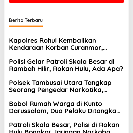
Berita Terbaru
Kapolres Rohul Kembalikan
Kendaraan Korban Curanmor,
Warga: Terima Kasih Pak, Mobil
Polisi Gelar Patroli Skala Besar di
Kami Sudah Kembali
Rambah Hilir, Rokan Hulu, Ada Apa?
Polsek Tambusai Utara Tangkap
Seorang Pengedar Narkotika,
Amankan Barang Bukti 128,02 Gram
Bobol Rumah Warga di Kunto
Sabu
Darussalam, Dua Pelaku Ditangkap
Polisi
Patroli Skala Besar, Polisi di Rokan
Hulu Bongkar Jaringan Narkoba