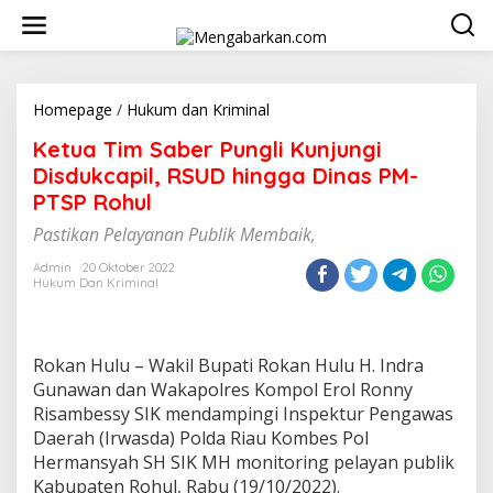
Lewati
ke
konten
Ketua
Homepage
/
Hukum dan Kriminal
Tim
Ketua Tim Saber Pungli Kunjungi
Saber
Pungli
Disdukcapil, RSUD hingga Dinas PM-
Kunjungi
PTSP Rohul
Disdukcapil,
RSUD
Pastikan Pelayanan Publik Membaik,
hingga
Dinas
Admin
20 Oktober 2022
Hukum Dan Kriminal
PM-
PTSP
Rohul
Rokan Hulu – Wakil Bupati Rokan Hulu H. Indra
Gunawan dan Wakapolres Kompol Erol Ronny
Risambessy SIK mendampingi Inspektur Pengawas
Daerah (Irwasda) Polda Riau Kombes Pol
Hermansyah SH SIK MH monitoring pelayan publik
Kabupaten Rohul, Rabu (19/10/2022).