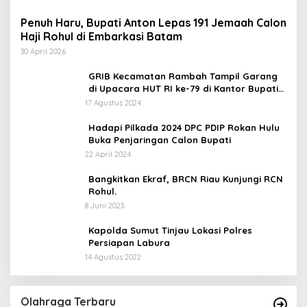
Penuh Haru, Bupati Anton Lepas 191 Jemaah Calon
Haji Rohul di Embarkasi Batam
30 April 2026
GRIB Kecamatan Rambah Tampil Garang
di Upacara HUT RI ke-79 di Kantor Bupati
Rokan Hulu!
17 Agustus 2024
Hadapi Pilkada 2024 DPC PDIP Rokan Hulu
Buka Penjaringan Calon Bupati
22 April 2024
Bangkitkan Ekraf, BRCN Riau Kunjungi RCN
Rohul.
8 Juni 2023
Kapolda Sumut Tinjau Lokasi Polres
Persiapan Labura
14 Agustus 2022
Olahraga Terbaru