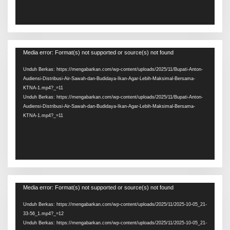
Pemutar
Media error: Format(s) not supported or source(s) not found
Video
Unduh Berkas: https://mengabarkan.com/wp-content/uploads/2025/11/Bupati-Anton-
Audiensi-Distribusi-Air-Sawah-dan-Budidaya-Ikan-Agar-Lebih-Maksimal-Bersama-
KTNA-1.mp4?_=11
Unduh Berkas: https://mengabarkan.com/wp-content/uploads/2025/11/Bupati-Anton-
Audiensi-Distribusi-Air-Sawah-dan-Budidaya-Ikan-Agar-Lebih-Maksimal-Bersama-
KTNA-1.mp4?_=11
Pemutar
Media error: Format(s) not supported or source(s) not found
Video
Unduh Berkas: https://mengabarkan.com/wp-content/uploads/2025/11/2025-10-05_21-
33-56_1.mp4?_=12
Unduh Berkas: https://mengabarkan.com/wp-content/uploads/2025/11/2025-10-05_21-