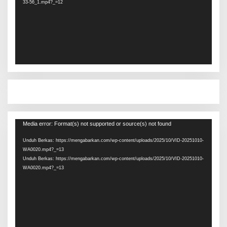
33-56_1.mp4?_=12
Pemutar
Media error: Format(s) not supported or source(s) not found
Video
Unduh Berkas: https://mengabarkan.com/wp-content/uploads/2025/10/VID-20251010-
WA0020.mp4?_=13
Unduh Berkas: https://mengabarkan.com/wp-content/uploads/2025/10/VID-20251010-
WA0020.mp4?_=13