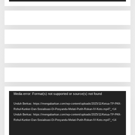
Pemutar
Media error: Format(s) not supported or source(s) not found
Video
Unduh Berkas: https://mengabarkan.com/wp-content/uploads/2025/11/Ketua-TP-PKK-
Rohul-Kunker-Dan-Sosialisasi-Di-Posyandu-Melati-Putih-Rokan-IV-Koto.mp4?_=14
Unduh Berkas: https://mengabarkan.com/wp-content/uploads/2025/11/Ketua-TP-PKK-
Rohul-Kunker-Dan-Sosialisasi-Di-Posyandu-Melati-Putih-Rokan-IV-Koto.mp4?_=14