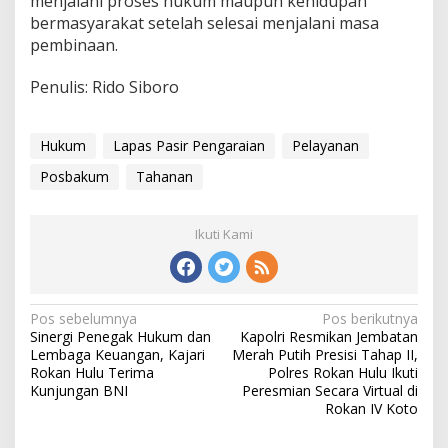
menjalani proses hukum maupun kehidupan
bermasyarakat setelah selesai menjalani masa
pembinaan.
Penulis: Rido Siboro
Hukum
Lapas Pasir Pengaraian
Pelayanan
Posbakum
Tahanan
Ikuti Kami
Navigasi
Pos sebelumnya
Pos berikutnya
Sinergi Penegak Hukum dan
Kapolri Resmikan Jembatan
pos
Lembaga Keuangan, Kajari
Merah Putih Presisi Tahap II,
Rokan Hulu Terima
Polres Rokan Hulu Ikuti
Kunjungan BNI
Peresmian Secara Virtual di
Rokan IV Koto