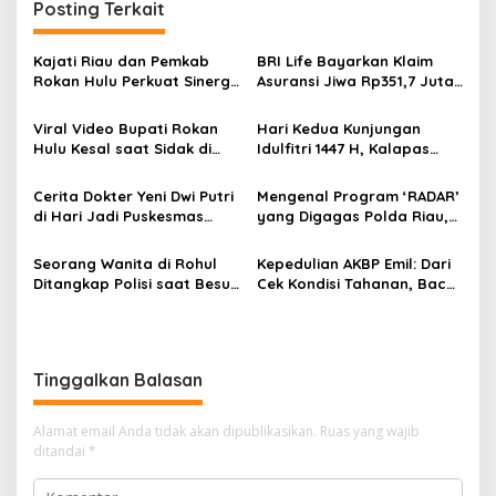
Posting Terkait
Kajati Riau dan Pemkab
BRI Life Bayarkan Klaim
Rokan Hulu Perkuat Sinergi,
Asuransi Jiwa Rp351,7 Juta,
Komitmen Kawal
Ahli Waris Apresiasi
Pembangunan Sesuai
Pelayanan Cepat
Viral Video Bupati Rokan
Hari Kedua Kunjungan
Koridor Hukum
Hulu Kesal saat Sidak di
Idulfitri 1447 H, Kalapas
Puskesmas, Ternyata Ini
Pasir Pengaraian Tinjau
Penyebabnya
Langsung Pelayanan
Cerita Dokter Yeni Dwi Putri
Mengenal Program ‘RADAR’
di Hari Jadi Puskesmas
yang Digagas Polda Riau,
Rambah: Saya Pernah
Ini Tujuannya
Bertugas 3 Tahun di Sini
Seorang Wanita di Rohul
Kepedulian AKBP Emil: Dari
Ditangkap Polisi saat Besuk
Cek Kondisi Tahanan, Baca
Suaminya, Ternyata Ini
Yasin hingga Berikan
Kasusnya
Sarapan Pagi
Tinggalkan Balasan
Alamat email Anda tidak akan dipublikasikan.
Ruas yang wajib
ditandai
*