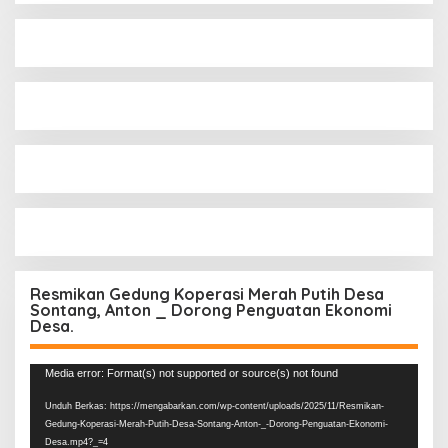
Resmikan Gedung Koperasi Merah Putih Desa
Sontang, Anton _ Dorong Penguatan Ekonomi
Desa.
Pemutar
Media error: Format(s) not supported or source(s) not found
Video
Unduh Berkas: https://mengabarkan.com/wp-content/uploads/2025/11/Resmikan-
Gedung-Koperasi-Merah-Putih-Desa-Sontang-Anton-_-Dorong-Penguatan-Ekonomi-
Desa.mp4?_=4