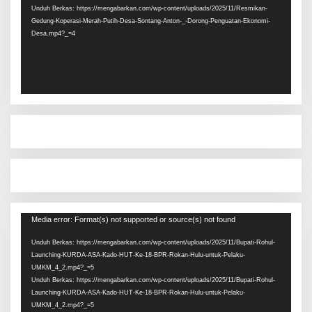
Unduh Berkas: https://mengabarkan.com/wp-content/uploads/2025/11/Resmikan-
Gedung-Koperasi-Merah-Putih-Desa-Sontang-Anton-_-Dorong-Penguatan-Ekonomi-
Desa.mp4?_=4
Pemutar
Media error: Format(s) not supported or source(s) not found
Video
Unduh Berkas: https://mengabarkan.com/wp-content/uploads/2025/11/Bupati-Rohul-
Launching-KURDA-ASA-Kado-HUT-Ke-18-BPR-Rokan-Hulu-untuk-Pelaku-
UMKM_4_2.mp4?_=5
Unduh Berkas: https://mengabarkan.com/wp-content/uploads/2025/11/Bupati-Rohul-
Launching-KURDA-ASA-Kado-HUT-Ke-18-BPR-Rokan-Hulu-untuk-Pelaku-
UMKM_4_2.mp4?_=5