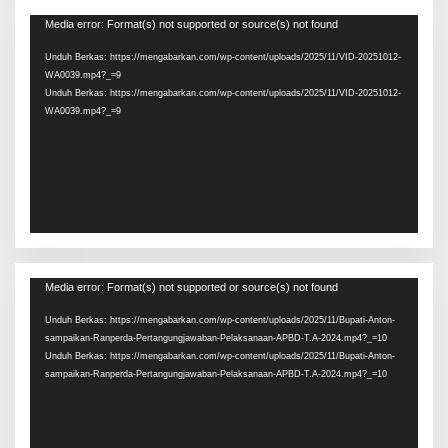
Pemutar
Media error: Format(s) not supported or source(s) not found
Video
Unduh Berkas: https://mengabarkan.com/wp-content/uploads/2025/11/VID-20251012-
WA0039.mp4?_=9
Unduh Berkas: https://mengabarkan.com/wp-content/uploads/2025/11/VID-20251012-
WA0039.mp4?_=9
Pemutar
Media error: Format(s) not supported or source(s) not found
Video
Unduh Berkas: https://mengabarkan.com/wp-content/uploads/2025/11/Bupati-Anton-
sampaikan-Ranperda-Pertangungjawaban-Pelaksanaan-APBD-T.A-2024.mp4?_=10
Unduh Berkas: https://mengabarkan.com/wp-content/uploads/2025/11/Bupati-Anton-
sampaikan-Ranperda-Pertangungjawaban-Pelaksanaan-APBD-T.A-2024.mp4?_=10