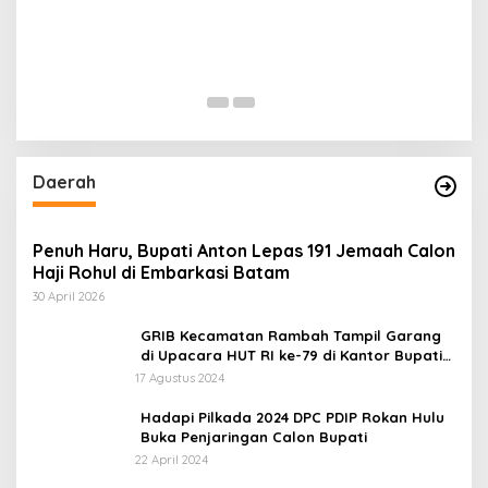
Daerah
Penuh Haru, Bupati Anton Lepas 191 Jemaah Calon
Haji Rohul di Embarkasi Batam
30 April 2026
GRIB Kecamatan Rambah Tampil Garang
di Upacara HUT RI ke-79 di Kantor Bupati
Rokan Hulu!
17 Agustus 2024
Hadapi Pilkada 2024 DPC PDIP Rokan Hulu
Buka Penjaringan Calon Bupati
22 April 2024