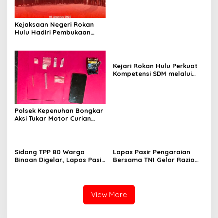
Pelaku Ditangkap di
Perkebunan Sawit
Kejaksaan Negeri Rokan
Hulu Hadiri Pembukaan
Apel Bulan Bakti Pramuka
Tingkat Kabupaten Rokan
Hulu 2026
Kejari Rokan Hulu Perkuat
Kompetensi SDM melalui
Penutupan Kejaksaan
Corporate University
Bidang Perencanaan 2026
Polsek Kepenuhan Bongkar
Aksi Tukar Motor Curian
dengan Sabu, Seorang Pria
Diamankan
Sidang TPP 80 Warga
Lapas Pasir Pengaraian
Binaan Digelar, Lapas Pasir
Bersama TNI Gelar Razia
Pengaraian Komitmen
Gabungan, Tegaskan
Berikan Layanan Integrasi
Komitmen Ciptakan Lapas
Transparan dan Gratis
Bersih Narkoba
View More