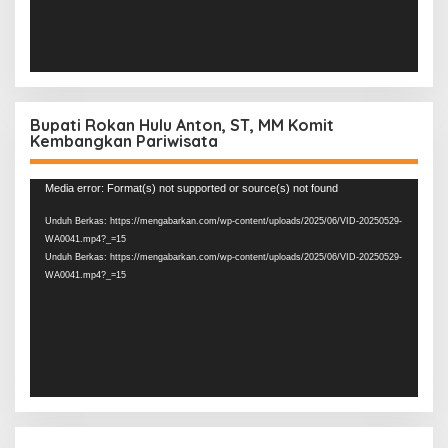
Bupati Rokan Hulu Anton, ST, MM Komit
Kembangkan Pariwisata
Pemutar
Media error: Format(s) not supported or source(s) not found
Video
Unduh Berkas: https://mengabarkan.com/wp-content/uploads/2025/06/VID-20250529-
WA0041.mp4?_=15
Unduh Berkas: https://mengabarkan.com/wp-content/uploads/2025/06/VID-20250529-
WA0041.mp4?_=15