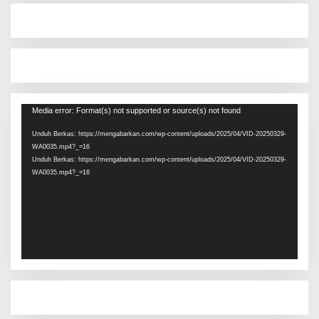
Pemutar
Media error: Format(s) not supported or source(s) not found
Video
Unduh Berkas: https://mengabarkan.com/wp-content/uploads/2025/04/VID-20250329-
WA0035.mp4?_=16
Unduh Berkas: https://mengabarkan.com/wp-content/uploads/2025/04/VID-20250329-
WA0035.mp4?_=16