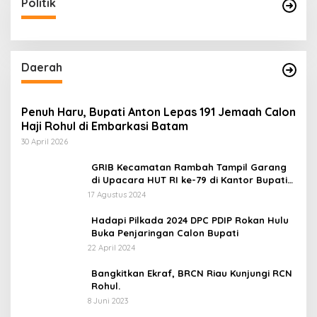
Politik
Daerah
Penuh Haru, Bupati Anton Lepas 191 Jemaah Calon
Haji Rohul di Embarkasi Batam
30 April 2026
GRIB Kecamatan Rambah Tampil Garang
di Upacara HUT RI ke-79 di Kantor Bupati
Rokan Hulu!
17 Agustus 2024
Hadapi Pilkada 2024 DPC PDIP Rokan Hulu
Buka Penjaringan Calon Bupati
22 April 2024
Bangkitkan Ekraf, BRCN Riau Kunjungi RCN
Rohul.
8 Juni 2023