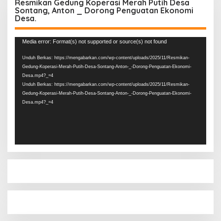
Resmikan Gedung Koperasi Merah Putih Desa
Sontang, Anton _ Dorong Penguatan Ekonomi
Desa.
Pemutar
Media error: Format(s) not supported or source(s) not found
Video
Unduh Berkas: https://mengabarkan.com/wp-content/uploads/2025/11/Resmikan-
Gedung-Koperasi-Merah-Putih-Desa-Sontang-Anton-_-Dorong-Penguatan-Ekonomi-
Desa.mp4?_=4
Unduh Berkas: https://mengabarkan.com/wp-content/uploads/2025/11/Resmikan-
Gedung-Koperasi-Merah-Putih-Desa-Sontang-Anton-_-Dorong-Penguatan-Ekonomi-
Desa.mp4?_=4