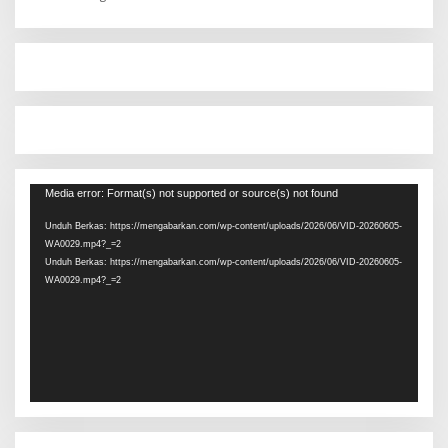
Pemutar
Media error: Format(s) not supported or source(s) not found
Video
Unduh Berkas: https://mengabarkan.com/wp-content/uploads/2026/06/VID-20260605-
WA0029.mp4?_=2
Unduh Berkas: https://mengabarkan.com/wp-content/uploads/2026/06/VID-20260605-
WA0029.mp4?_=2