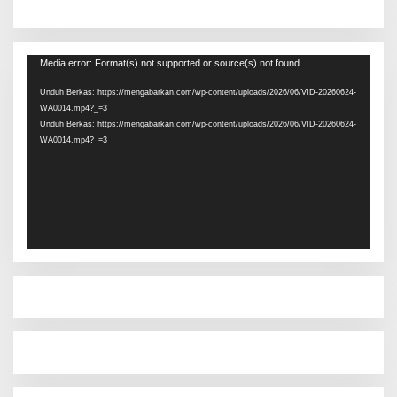
Pemutar
Media error: Format(s) not supported or source(s) not found
Video
Unduh Berkas: https://mengabarkan.com/wp-content/uploads/2026/06/VID-20260624-
WA0014.mp4?_=3
Unduh Berkas: https://mengabarkan.com/wp-content/uploads/2026/06/VID-20260624-
WA0014.mp4?_=3