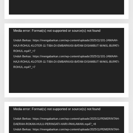
Pemutar
Media error: Format(s) not supported or source(s) not found
Video
Unduh Berkas: https://mengabarkan.com/wp-content/uploads/2025/11/101-JAMAAH-
HAJI-ROHUL-KLOTER-11-TIBA-DI-EMBARKASI-BATAM-DISAMBUT-WAKIL-BUPATI-
ROHUL.mp4?_=7
Unduh Berkas: https://mengabarkan.com/wp-content/uploads/2025/11/101-JAMAAH-
HAJI-ROHUL-KLOTER-11-TIBA-DI-EMBARKASI-BATAM-DISAMBUT-WAKIL-BUPATI-
ROHUL.mp4?_=7
Pemutar
Media error: Format(s) not supported or source(s) not found
Video
Unduh Berkas: https://mengabarkan.com/wp-content/uploads/2025/11/PEMERINTAH-
DAERAH-ROKAN-HULU-PERINGATI-HARI-PAHLAWAN.mp4?_=8
Unduh Berkas: https://mengabarkan.com/wp-content/uploads/2025/11/PEMERINTAH-