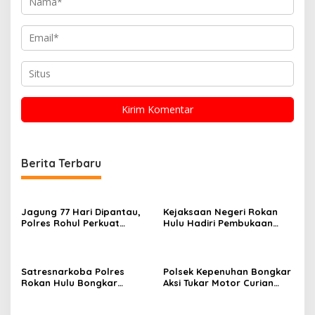
Berita Terbaru
Jagung 77 Hari Dipantau,
Kejaksaan Negeri Rokan
Polres Rohul Perkuat
Hulu Hadiri Pembukaan
Program Ketahanan
Apel Bulan Bakti Pramuka
Pangan
Tingkat Kabupaten Rokan
Hulu 2026
Satresnarkoba Polres
Polsek Kepenuhan Bongkar
Rokan Hulu Bongkar
Aksi Tukar Motor Curian
Dugaan Peredaran Sabu,
dengan Sabu, Seorang Pria
Pelaku Ditangkap di
Diamankan