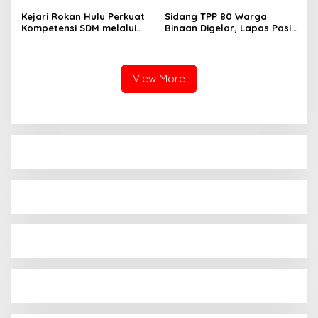
Perkebunan Sawit
Kejari Rokan Hulu Perkuat
Sidang TPP 80 Warga
Kompetensi SDM melalui
Binaan Digelar, Lapas Pasir
Penutupan Kejaksaan
Pengaraian Komitmen
Corporate University
Berikan Layanan Integrasi
Bidang Perencanaan 2026
Transparan dan Gratis
View More