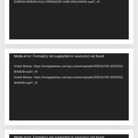
DAERAH-ROKAN-HULU-PERINGATI-HARI-PAHLAWAN.mp4?_=8
Pemutar
Media error: Format(s) not supported or source(s) not found
Video
Unduh Berkas: https://mengabarkan.com/wp-content/uploads/2025/11/VID-20251012-
WA0039.mp4?_=9
Unduh Berkas: https://mengabarkan.com/wp-content/uploads/2025/11/VID-20251012-
WA0039.mp4?_=9
Pemutar
Media error: Format(s) not supported or source(s) not found