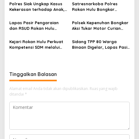
Pangan
Lingkungan Hidup
Polres Siak Ungkap Kasus
Satresnarkoba Polres
Kekerasan terhadap Anak,
Rokan Hulu Bongkar
Dua Tersangka Diamankan
Dugaan Peredaran Sabu,
Pelaku Ditangkap di
Lapas Pasir Pengaraian
Polsek Kepenuhan Bongkar
Perkebunan Sawit
dan RSUD Rokan Hulu
Aksi Tukar Motor Curian
Bersinergi Gelar Donor
dengan Sabu, Seorang Pria
Darah untuk Kemanusiaan
Diamankan
Kejari Rokan Hulu Perkuat
Sidang TPP 80 Warga
Kompetensi SDM melalui
Binaan Digelar, Lapas Pasir
Penutupan Kejaksaan
Pengaraian Komitmen
Corporate University
Berikan Layanan Integrasi
Bidang Perencanaan 2026
Transparan dan Gratis
Tinggalkan Balasan
Alamat email Anda tidak akan dipublikasikan.
Ruas yang wajib
ditandai
*