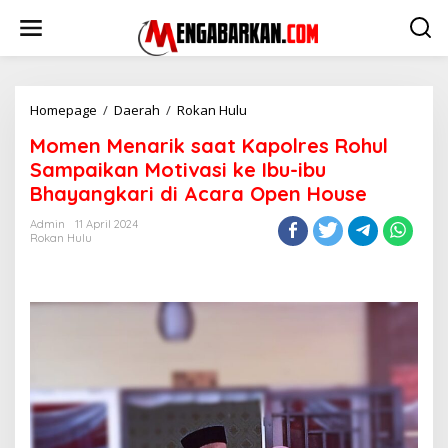
Lewati
ke
konten
Momen
Homepage
/
Daerah
/
Rokan Hulu
Menarik
Momen Menarik saat Kapolres Rohul
saat
Kapolres
Sampaikan Motivasi ke Ibu-ibu
Rohul
Bhayangkari di Acara Open House
Sampaikan
Motivasi
Admin
11 April 2024
ke
Rokan Hulu
Ibu-
ibu
Bhayangkari
di
Acara
Open
House