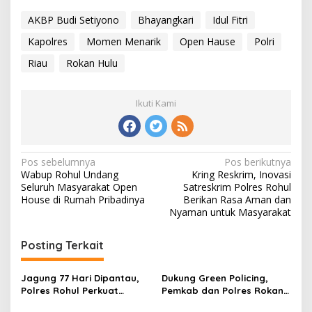
AKBP Budi Setiyono
Bhayangkari
Idul Fitri
Kapolres
Momen Menarik
Open Hause
Polri
Riau
Rokan Hulu
Ikuti Kami
Navigasi
Pos sebelumnya
Pos berikutnya
Wabup Rohul Undang
Kring Reskrim, Inovasi
pos
Seluruh Masyarakat Open
Satreskrim Polres Rohul
House di Rumah Pribadinya
Berikan Rasa Aman dan
Nyaman untuk Masyarakat
Posting Terkait
Jagung 77 Hari Dipantau,
Dukung Green Policing,
Polres Rohul Perkuat
Pemkab dan Polres Rokan
Program Ketahanan
Hulu Matangkan Perda