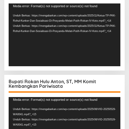
Pemutar
Media error: Format(s) not supported or source(s) not found
Video
Unduh Berkas: https://mengabarkan.com/wp-content/uploads/2025/11/Ketua-TP-PKK-
Rohul-Kunker-Dan-Sosialisasi-Di-Posyandu-Melati-Putih-Rokan-IV-Koto.mp4?_=14
Unduh Berkas: https://mengabarkan.com/wp-content/uploads/2025/11/Ketua-TP-PKK-
Rohul-Kunker-Dan-Sosialisasi-Di-Posyandu-Melati-Putih-Rokan-IV-Koto.mp4?_=14
Bupati Rokan Hulu Anton, ST, MM Komit
Kembangkan Pariwisata
Pemutar
Media error: Format(s) not supported or source(s) not found
Video
Unduh Berkas: https://mengabarkan.com/wp-content/uploads/2025/06/VID-20250529-
WA0041.mp4?_=15
Unduh Berkas: https://mengabarkan.com/wp-content/uploads/2025/06/VID-20250529-
WA0041.mp4?_=15