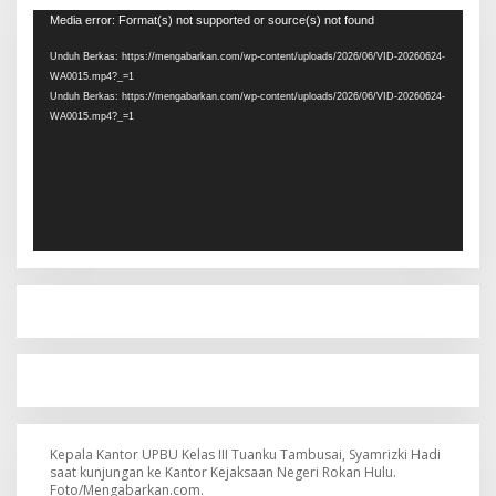
Pemutar
Media error: Format(s) not supported or source(s) not found
Video
Unduh Berkas: https://mengabarkan.com/wp-content/uploads/2026/06/VID-20260624-
WA0015.mp4?_=1
Unduh Berkas: https://mengabarkan.com/wp-content/uploads/2026/06/VID-20260624-
WA0015.mp4?_=1
Kepala Kantor UPBU Kelas III Tuanku Tambusai, Syamrizki Hadi
saat kunjungan ke Kantor Kejaksaan Negeri Rokan Hulu.
Foto/Mengabarkan.com.