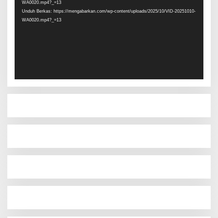
WA0020.mp4?_=13
Unduh Berkas: https://mengabarkan.com/wp-content/uploads/2025/10/VID-20251010-
WA0020.mp4?_=13