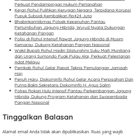
Perkuat Pendampingan Hukum Pertanahan
Kejari Rohul Pulihkan Kerugian Negara, Terpidana Korupsi
Pupuk Subsidi Kembalikan Rp424 Juta
Bhabinkamtibmas Polsek Kepenuhan Pantau
Pertumbuhan Jagung Hibrida, Wujud Nyata Dukungan
Ketahanan Pangan
Polisi di Rohul Intensif Rawat Jagung Hibrida di Musim
Kemarau, Dukung Ketahanan Pangan Nasional
Wakil Bupati Rohul Hadiri Silaturahmi Suku Maih Muniliang
dan Urang Sumondo Puak Pulau Alai, Perkuat Pelestarian
Adat Melayu
Pemkab Rohul Gelar Rapat Teknis Pemulangan Jamaah
Haji
Penuh Haru, Diskominfo Rohul Gelar Acara Perpisahan Dan
Purna Bakti Sekretaris Diskominfo H. Agus Salim
Polres Rokan Hulu Intensif Pantau Perkembangan Jagung
Hibrida, Dukung Program Ketahanan dan Swasembada
Pangan Nasional
Tinggalkan Balasan
Alamat email Anda tidak akan dipublikasikan.
Ruas yang wajib