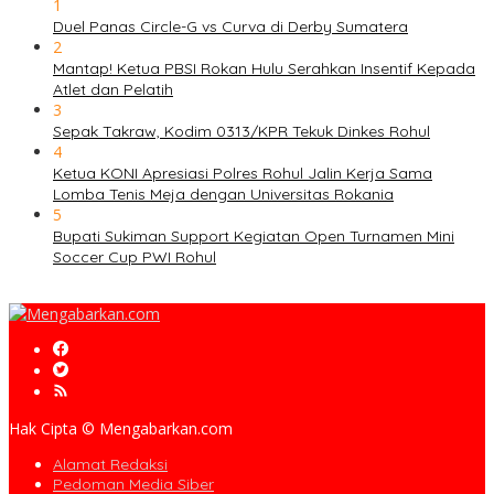
1
Duel Panas Circle-G vs Curva di Derby Sumatera
2
Mantap! Ketua PBSI Rokan Hulu Serahkan Insentif Kepada
Atlet dan Pelatih
3
Sepak Takraw, Kodim 0313/KPR Tekuk Dinkes Rohul
4
Ketua KONI Apresiasi Polres Rohul Jalin Kerja Sama
Lomba Tenis Meja dengan Universitas Rokania
5
Bupati Sukiman Support Kegiatan Open Turnamen Mini
Soccer Cup PWI Rohul
Hak Cipta © Mengabarkan.com
Alamat Redaksi
Pedoman Media Siber