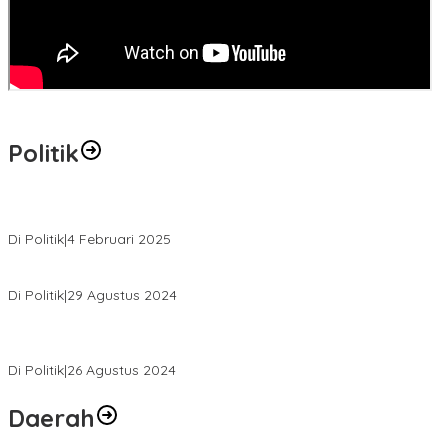
Politik
MK Tolak Gugatan Kelmi Amri-Asparaini
Di Politik
|
4 Februari 2025
Daftar ke KPUD, Anton-Poti Disambut Ribuan Pendukungnya
Di Politik
|
29 Agustus 2024
Novliwanda Ade Putra Ditunjuk sebagai Ketua Tim Koalisi
Bersama “Membangun Negeri”
Di Politik
|
26 Agustus 2024
Daerah