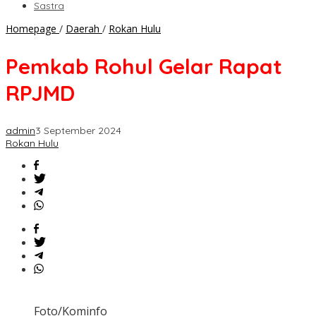
Sastra
Pemkab
Homepage
/
Daerah
/
Rokan Hulu
Rohul
Gelar
Pemkab Rohul Gelar Rapat
Rapat
RPJMD
RPJMD
admin
3 September 2024
Rokan Hulu
Foto/Kominfo