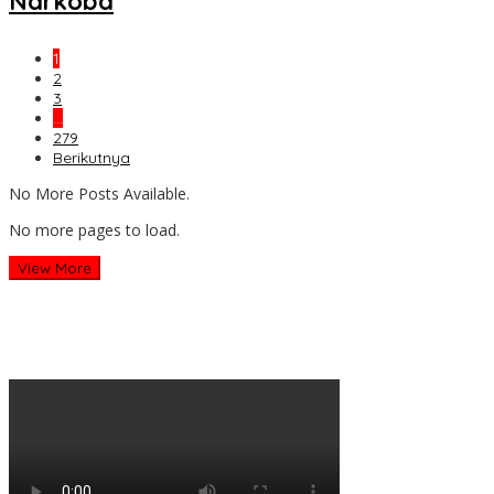
Narkoba
1
2
3
…
279
Berikutnya
No More Posts Available.
No more pages to load.
View More