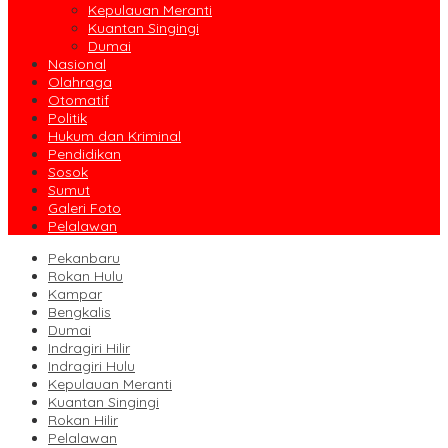
Kepulauan Meranti
Kuantan Singingi
Dumai
Nasional
Olahraga
Otomatif
Politik
Hukum dan Kriminal
Pendidikan
Sosok
Sumut
Galeri Foto
Pelalawan
Pekanbaru
Rokan Hulu
Kampar
Bengkalis
Dumai
Indragiri Hilir
Indragiri Hulu
Kepulauan Meranti
Kuantan Singingi
Rokan Hilir
Pelalawan