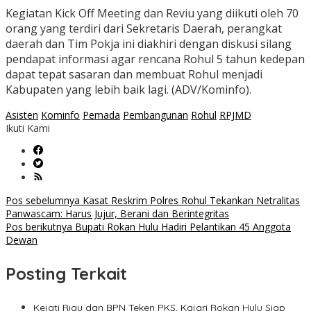
Kegiatan Kick Off Meeting dan Reviu yang diikuti oleh 70
orang yang terdiri dari Sekretaris Daerah, perangkat
daerah dan Tim Pokja ini diakhiri dengan diskusi silang
pendapat informasi agar rencana Rohul 5 tahun kedepan
dapat tepat sasaran dan membuat Rohul menjadi
Kabupaten yang lebih baik lagi. (ADV/Kominfo).
Asisten
Kominfo
Pemada
Pembangunan
Rohul
RPJMD
Ikuti Kami
Navigasi
Pos sebelumnya
Kasat Reskrim Polres Rohul Tekankan Netralitas
Panwascam: Harus Jujur, Berani dan Berintegritas
pos
Pos berikutnya
Bupati Rokan Hulu Hadiri Pelantikan 45 Anggota
Dewan
Posting Terkait
Kejati Riau dan BPN Teken PKS, Kajari Rokan Hulu Siap