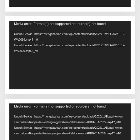
Pemutar
Media error: Format(s) not supported or source(s) not found
Video
Unduh Berkas: https://mengabarkan.com/wp-content/uploads/2025/11/VID-20251012-
WA0039.mp4?_=9
Unduh Berkas: https://mengabarkan.com/wp-content/uploads/2025/11/VID-20251012-
WA0039.mp4?_=9
Pemutar
Media error: Format(s) not supported or source(s) not found
Video
Unduh Berkas: https://mengabarkan.com/wp-content/uploads/2025/11/Bupati-Anton-
sampaikan-Ranperda-Pertangungjawaban-Pelaksanaan-APBD-T.A-2024.mp4?_=10
Unduh Berkas: https://mengabarkan.com/wp-content/uploads/2025/11/Bupati-Anton-
sampaikan-Ranperda-Pertangungjawaban-Pelaksanaan-APBD-T.A-2024.mp4?_=10