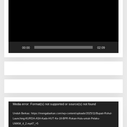
00:00
02:09
Pemutar
Media error: Format(s) not supported or source(s) not found
Video
Unduh Berkas: https://mengabarkan.com/wp-content/uploads/2025/11/Bupati-Rohul-
Launching-KURDA-ASA-Kado-HUT-Ke-18-BPR-Rokan-Hulu-untuk-Pelaku-
UMKM_4_2.mp4?_=5