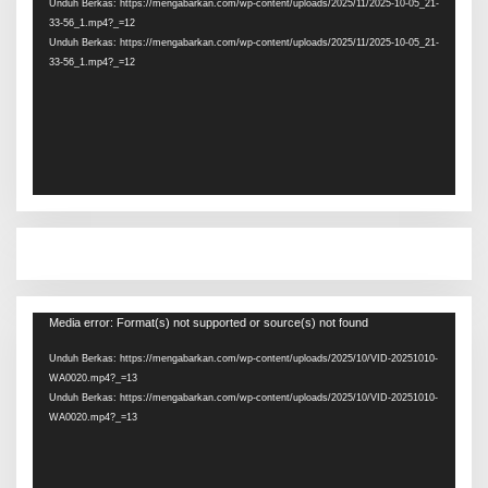
Unduh Berkas: https://mengabarkan.com/wp-content/uploads/2025/11/2025-10-05_21-
33-56_1.mp4?_=12
Unduh Berkas: https://mengabarkan.com/wp-content/uploads/2025/11/2025-10-05_21-
33-56_1.mp4?_=12
Pemutar
Media error: Format(s) not supported or source(s) not found
Video
Unduh Berkas: https://mengabarkan.com/wp-content/uploads/2025/10/VID-20251010-
WA0020.mp4?_=13
Unduh Berkas: https://mengabarkan.com/wp-content/uploads/2025/10/VID-20251010-
WA0020.mp4?_=13