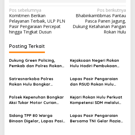
Navigasi
Pos sebelumnya
Pos berikutnya
Komitmen Berikan
Bhabinkamtibmas Pantau
pos
Pelayanan Terbaik, ULP PLN
Pasca Panen Jagung,
Pasir Pengaraian Percepat
Dukung Ketahanan Pangan
hingga Tingkat Dusun
Rokan Hulu
Posting Terkait
Dukung Green Policing,
Kejaksaan Negeri Rokan
Pemkab dan Polres Rokan
Hulu Hadiri Pembukaan
Hulu Matangkan Perda
Apel Bulan Bakti Pramuka
Lingkungan Hidup
Tingkat Kabupaten Rokan
Satresnarkoba Polres
Lapas Pasir Pengaraian
Hulu 2026
Rokan Hulu Bongkar
dan RSUD Rokan Hulu
Dugaan Peredaran Sabu,
Bersinergi Gelar Donor
Pelaku Ditangkap di
Darah untuk Kemanusiaan
Polsek Kepenuhan Bongkar
Kejari Rokan Hulu Perkuat
Perkebunan Sawit
Aksi Tukar Motor Curian
Kompetensi SDM melalui
dengan Sabu, Seorang Pria
Penutupan Kejaksaan
Diamankan
Corporate University
Sidang TPP 80 Warga
Lapas Pasir Pengaraian
Bidang Perencanaan 2026
Binaan Digelar, Lapas Pasir
Bersama TNI Gelar Razia
Pengaraian Komitmen
Gabungan, Tegaskan
Berikan Layanan Integrasi
Komitmen Ciptakan Lapas