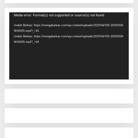
Pemutar
Media error: Format(s) not supported or source(s) not found
Video
Unduh Berkas: https://mengabarkan.com/wp-content/uploads/2025/04/VID-20250329-
WA0035.mp4?_=16
Unduh Berkas: https://mengabarkan.com/wp-content/uploads/2025/04/VID-20250329-
WA0035.mp4?_=16