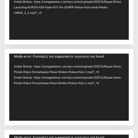
Unduh Berkas: https://mengabarkan.com/wp-content/uploads/2025/11/Bupati-Rohul-
Launching-KURDA-ASA-Kado-HUT-Ke-18-BPR-Rokan-Hulu-untuk-Pelaku-
UMKM_4_2.mp4?_=5
Pemutar
Media error: Format(s) not supported or source(s) not found
Video
Unduh Berkas: https://mengabarkan.com/wp-content/uploads/2025/11/Bupati-Anton-
Pimpin-Rakor-Pemanfaatan-Pasar-Modern-Rokan-Hulu-1.mp4?_=6
Unduh Berkas: https://mengabarkan.com/wp-content/uploads/2025/11/Bupati-Anton-
Pimpin-Rakor-Pemanfaatan-Pasar-Modern-Rokan-Hulu-1.mp4?_=6
Pemutar
Media error: Format(s) not supported or source(s) not found