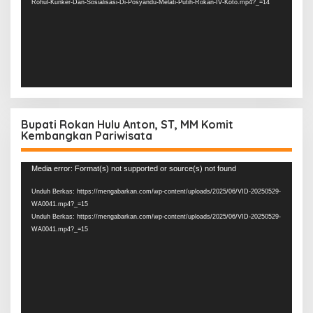
Rohul-Kunker-Dan-Sosialisasi-Di-Posyandu-Melati-Putih-Rokan-IV-Koto.mp4?_=14
Bupati Rokan Hulu Anton, ST, MM Komit
Kembangkan Pariwisata
Pemutar
Media error: Format(s) not supported or source(s) not found
Video
Unduh Berkas: https://mengabarkan.com/wp-content/uploads/2025/06/VID-20250529-
WA0041.mp4?_=15
Unduh Berkas: https://mengabarkan.com/wp-content/uploads/2025/06/VID-20250529-
WA0041.mp4?_=15