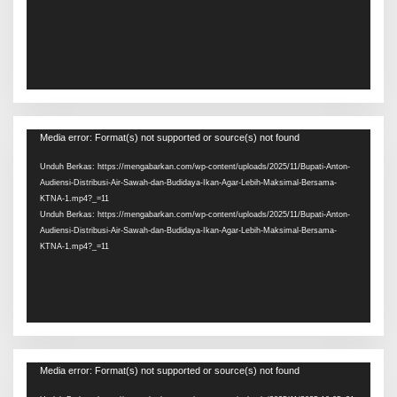
Pemutar
Media error: Format(s) not supported or source(s) not found
Video
Unduh Berkas: https://mengabarkan.com/wp-content/uploads/2025/11/Bupati-Anton-
Audiensi-Distribusi-Air-Sawah-dan-Budidaya-Ikan-Agar-Lebih-Maksimal-Bersama-
KTNA-1.mp4?_=11
Unduh Berkas: https://mengabarkan.com/wp-content/uploads/2025/11/Bupati-Anton-
Audiensi-Distribusi-Air-Sawah-dan-Budidaya-Ikan-Agar-Lebih-Maksimal-Bersama-
KTNA-1.mp4?_=11
Pemutar
Media error: Format(s) not supported or source(s) not found
Video