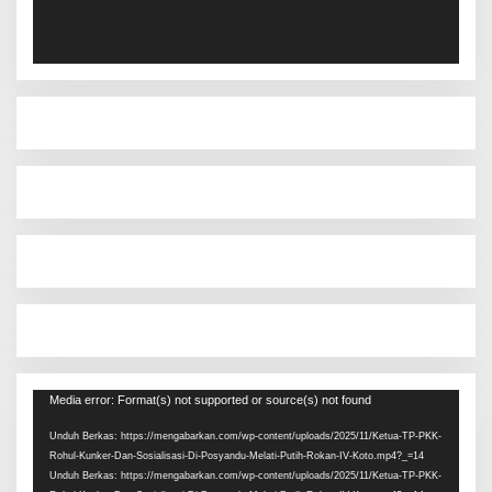
Pemutar
Media error: Format(s) not supported or source(s) not found
Video
Unduh Berkas: https://mengabarkan.com/wp-content/uploads/2025/11/Ketua-TP-PKK-
Rohul-Kunker-Dan-Sosialisasi-Di-Posyandu-Melati-Putih-Rokan-IV-Koto.mp4?_=14
Unduh Berkas: https://mengabarkan.com/wp-content/uploads/2025/11/Ketua-TP-PKK-