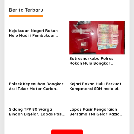
Berita Terbaru
Kejaksaan Negeri Rokan
Hulu Hadiri Pembukaan
Apel Bulan Bakti Pramuka
Tingkat Kabupaten Rokan
Hulu 2026
Satresnarkoba Polres
Rokan Hulu Bongkar
Dugaan Peredaran Sabu,
Pelaku Ditangkap di
Perkebunan Sawit
Polsek Kepenuhan Bongkar
Kejari Rokan Hulu Perkuat
Aksi Tukar Motor Curian
Kompetensi SDM melalui
dengan Sabu, Seorang Pria
Penutupan Kejaksaan
Diamankan
Corporate University
Bidang Perencanaan 2026
Sidang TPP 80 Warga
Lapas Pasir Pengaraian
Binaan Digelar, Lapas Pasir
Bersama TNI Gelar Razia
Pengaraian Komitmen
Gabungan, Tegaskan
Berikan Layanan Integrasi
Komitmen Ciptakan Lapas
Transparan dan Gratis
Bersih Narkoba