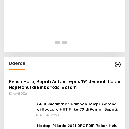
Daerah
Penuh Haru, Bupati Anton Lepas 191 Jemaah Calon
Haji Rohul di Embarkasi Batam
30 April 2026
GRIB Kecamatan Rambah Tampil Garang
di Upacara HUT RI ke-79 di Kantor Bupati
Rokan Hulu!
17 Agustus 2024
Hadapi Pilkada 2024 DPC PDIP Rokan Hulu