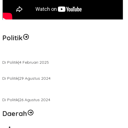
Politik
MK Tolak Gugatan Kelmi Amri-Asparaini
Di Politik
|
4 Februari 2025
Daftar ke KPUD, Anton-Poti Disambut Ribuan Pendukungnya
Di Politik
|
29 Agustus 2024
Novliwanda Ade Putra Ditunjuk sebagai Ketua Tim Koalisi
Bersama “Membangun Negeri”
Di Politik
|
26 Agustus 2024
Daerah