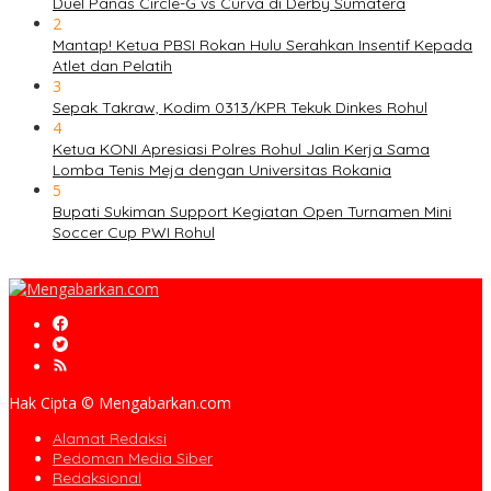
Duel Panas Circle-G vs Curva di Derby Sumatera
2
Mantap! Ketua PBSI Rokan Hulu Serahkan Insentif Kepada
Atlet dan Pelatih
3
Sepak Takraw, Kodim 0313/KPR Tekuk Dinkes Rohul
4
Ketua KONI Apresiasi Polres Rohul Jalin Kerja Sama
Lomba Tenis Meja dengan Universitas Rokania
5
Bupati Sukiman Support Kegiatan Open Turnamen Mini
Soccer Cup PWI Rohul
Hak Cipta © Mengabarkan.com
Alamat Redaksi
Pedoman Media Siber
Redaksional