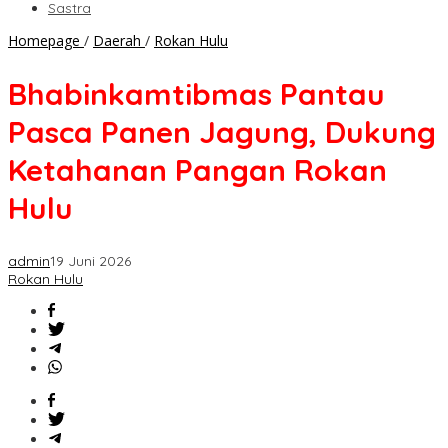
Sastra
Bhabinkamtibmas
Homepage
/
Daerah
/
Rokan Hulu
Pantau
Pasca
Bhabinkamtibmas Pantau
Panen
Jagung,
Pasca Panen Jagung, Dukung
Dukung
Ketahanan
Ketahanan Pangan Rokan
Pangan
Rokan
Hulu
Hulu
admin
19 Juni 2026
Rokan Hulu