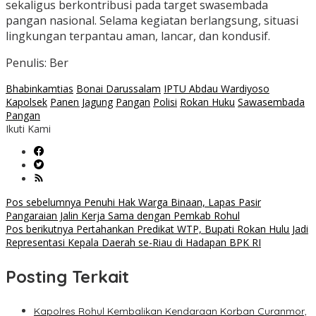
sekaligus berkontribusi pada target swasembada
pangan nasional. Selama kegiatan berlangsung, situasi
lingkungan terpantau aman, lancar, dan kondusif.
Penulis: Ber
Bhabinkamtias
Bonai Darussalam
IPTU Abdau Wardiyoso
Kapolsek
Panen Jagung
Pangan
Polisi
Rokan Huku
Sawasembada
Pangan
Ikuti Kami
Navigasi
Pos sebelumnya
Penuhi Hak Warga Binaan, Lapas Pasir
Pangaraian Jalin Kerja Sama dengan Pemkab Rohul
pos
Pos berikutnya
Pertahankan Predikat WTP, Bupati Rokan Hulu Jadi
Representasi Kepala Daerah se-Riau di Hadapan BPK RI
Posting Terkait
Kapolres Rohul Kembalikan Kendaraan Korban Curanmor,