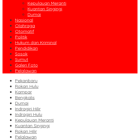
Kepulauan Meranti
Kuantan Singingi
Dumai
Nasional
Olahraga
Otomatif
Politik
Hukum dan Kriminal
Pendidikan
Sosok
Sumut
Galeri Foto
Pelalawan
Pekanbaru
Rokan Hulu
Kampar
Bengkalis
Dumai
Indragiri Hilir
Indragiri Hulu
Kepulauan Meranti
Kuantan Singingi
Rokan Hilir
Pelalawan