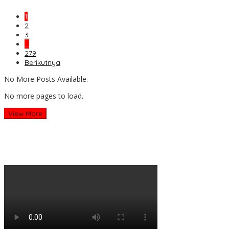
1
2
3
…
279
Berikutnya
No More Posts Available.
No more pages to load.
View More