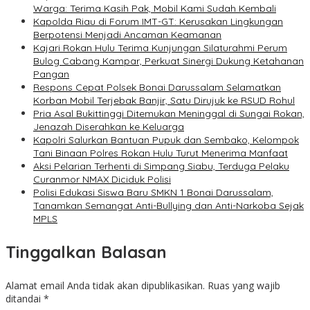
Warga: Terima Kasih Pak, Mobil Kami Sudah Kembali
Kapolda Riau di Forum IMT-GT: Kerusakan Lingkungan
Berpotensi Menjadi Ancaman Keamanan
Kajari Rokan Hulu Terima Kunjungan Silaturahmi Perum
Bulog Cabang Kampar, Perkuat Sinergi Dukung Ketahanan
Pangan
Respons Cepat Polsek Bonai Darussalam Selamatkan
Korban Mobil Terjebak Banjir, Satu Dirujuk ke RSUD Rohul
Pria Asal Bukittinggi Ditemukan Meninggal di Sungai Rokan,
Jenazah Diserahkan ke Keluarga
Kapolri Salurkan Bantuan Pupuk dan Sembako, Kelompok
Tani Binaan Polres Rokan Hulu Turut Menerima Manfaat
Aksi Pelarian Terhenti di Simpang Siabu, Terduga Pelaku
Curanmor NMAX Diciduk Polisi
Polisi Edukasi Siswa Baru SMKN 1 Bonai Darussalam,
Tanamkan Semangat Anti-Bullying dan Anti-Narkoba Sejak
MPLS
Tinggalkan Balasan
Alamat email Anda tidak akan dipublikasikan.
Ruas yang wajib
ditandai
*