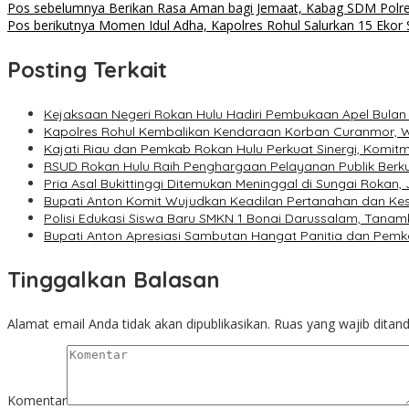
Navigasi
Pos sebelumnya
Berikan Rasa Aman bagi Jemaat, Kabag SDM Polres
Pos berikutnya
Momen Idul Adha, Kapolres Rohul Salurkan 15 Ekor 
pos
Posting Terkait
Kejaksaan Negeri Rokan Hulu Hadiri Pembukaan Apel Bulan
Kapolres Rohul Kembalikan Kendaraan Korban Curanmor, W
Kajati Riau dan Pemkab Rokan Hulu Perkuat Sinergi, Kom
RSUD Rokan Hulu Raih Penghargaan Pelayanan Publik Berkua
Pria Asal Bukittinggi Ditemukan Meninggal di Sungai Rokan
Bupati Anton Komit Wujudkan Keadilan Pertanahan dan Kes
Polisi Edukasi Siswa Baru SMKN 1 Bonai Darussalam, Tanam
Bupati Anton Apresiasi Sambutan Hangat Panitia dan Pemk
Tinggalkan Balasan
Alamat email Anda tidak akan dipublikasikan.
Ruas yang wajib ditan
Komentar