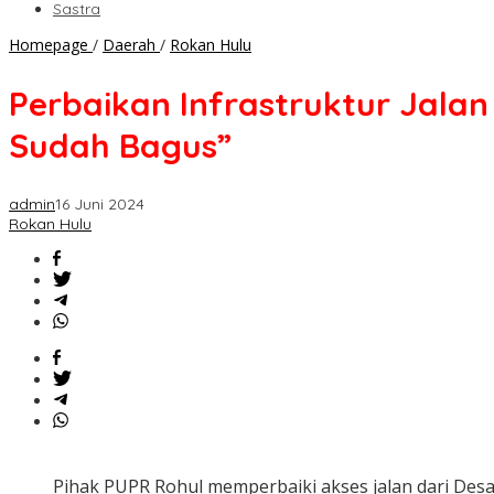
Sastra
Perbaikan
Homepage
/
Daerah
/
Rokan Hulu
Infrastruktur
Jalan
Perbaikan Infrastruktur Jalan
di
Rohul
Sudah Bagus”
Terus
Digesa,
Warga:
admin
16 Juni 2024
"Alhamdulillah,
Rokan Hulu
Akses
Jalan
Sudah
Bagus"
Pihak PUPR Rohul memperbaiki akses jalan dari De