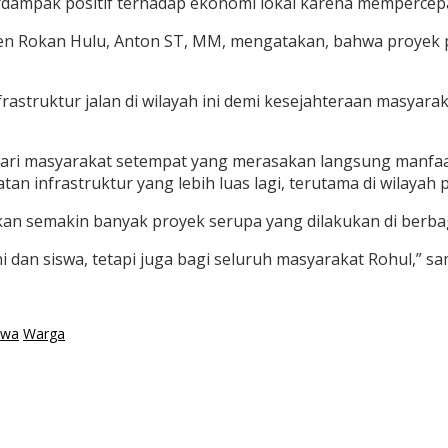
dampak positif terhadap ekonomi lokal karena mempercepat a
en Rokan Hulu, Anton ST, MM, mengatakan, bahwa proyek p
struktur jalan di wilayah ini demi kesejahteraan masyaraka
 dari masyarakat setempat yang merasakan langsung manfa
n infrastruktur yang lebih luas lagi, terutama di wilaya
n semakin banyak proyek serupa yang dilakukan di berbaga
i dan siswa, tetapi juga bagi seluruh masyarakat Rohul,” 
swa
Warga