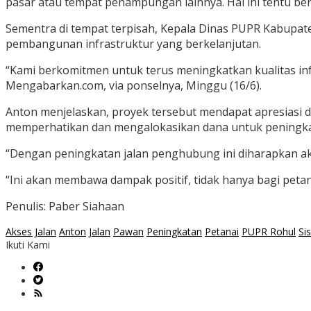
pasar atau tempat penampungan lainnya. Hal ini tentu ber
Sementra di tempat terpisah, Kepala Dinas PUPR Kabupat
pembangunan infrastruktur yang berkelanjutan.
“Kami berkomitmen untuk terus meningkatkan kualitas infra
Mengabarkan.com, via ponselnya, Minggu (16/6).
Anton menjelaskan, proyek tersebut mendapat apresiasi
memperhatikan dan mengalokasikan dana untuk peningkata
“Dengan peningkatan jalan penghubung ini diharapkan aka
“Ini akan membawa dampak positif, tidak hanya bagi petan
Penulis: Paber Siahaan
Akses Jalan
Anton
Jalan
Pawan
Peningkatan
Petanai
PUPR Rohul
Si
Ikuti Kami