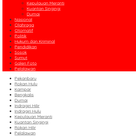
Kepulauan Meranti
Kuantan Singingi
Dumai
Nasional
Olahraga
Otomatif
Politik
Hukum dan Kriminal
Pendidikan
Sosok
Sumut
Galeri Foto
Pelalawan
Pekanbaru
Rokan Hulu
Kampar
Bengkalis
Dumai
Indragiri Hilir
Indragiri Hulu
Kepulauan Meranti
Kuantan Singingi
Rokan Hilir
Pelalawan