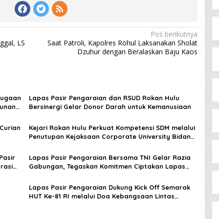
Pos berikutnya
ggal, LS
Saat Patroli, Kapolres Rohul Laksanakan Sholat
Dzuhur dengan Beralaskan Baju Kaos
Dugaan
Lapas Pasir Pengaraian dan RSUD Rokan Hulu
bunan
Bersinergi Gelar Donor Darah untuk Kemanusiaan
Curian
Kejari Rokan Hulu Perkuat Kompetensi SDM melalui
Penutupan Kejaksaan Corporate University Bidang
Perencanaan 2026
Pasir
Lapas Pasir Pengaraian Bersama TNI Gelar Razia
rasi
Gabungan, Tegaskan Komitmen Ciptakan Lapas
Bersih Narkoba
Lapas Pasir Pengaraian Dukung Kick Off Semarak
HUT Ke-81 RI melalui Doa Kebangsaan Lintas
Agama