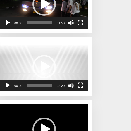
00:00
01:58
Pemutar
Video
00:00
02:20
Pemutar
Video