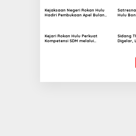
Kejaksaan Negeri Rokan Hulu
Satresna
Hadiri Pembukaan Apel Bulan
Hulu Bo
Bakti Pramuka Tingkat
Sabu, Pe
Kabupaten Rokan Hulu 2026
Perkebun
Kejari Rokan Hulu Perkuat
Sidang T
Kompetensi SDM melalui
Digelar,
Penutupan Kejaksaan Corporate
Komitmen
University Bidang Perencanaan
Integras
2026