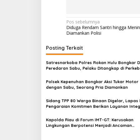
Navigasi
Pos sebelumnya
Diduga Rendam Santri hingga Menin
pos
Diamankan Polisi
Posting Terkait
Satresnarkoba Polres Rokan Hulu Bongkar 
Peredaran Sabu, Pelaku Ditangkap di Perke
Sawit
Polsek Kepenuhan Bongkar Aksi Tukar Motor 
dengan Sabu, Seorang Pria Diamankan
Sidang TPP 80 Warga Binaan Digelar, Lapas 
Pengaraian Komitmen Berikan Layanan Integ
Transparan dan Gratis
Kapolda Riau di Forum IMT-GT: Kerusakan
Lingkungan Berpotensi Menjadi Ancaman
Keamanan