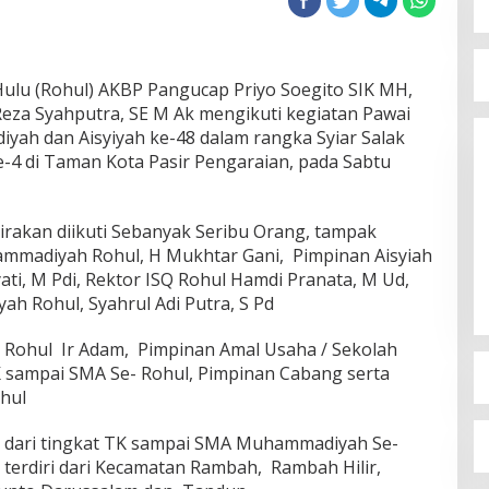
ulu (Rohul) AKBP Pangucap Priyo Soegito SIK MH,
Reza Syahputra, SE M Ak mengikuti kegiatan Pawai
h dan Aisyiyah ke-48 dalam rangka Syiar Salak
4 di Taman Kota Pasir Pengaraian, pada Sabtu
irakan diikuti Sebanyak Seribu Orang, tampak
ammadiyah Rohul, H Mukhtar Gani, Pimpinan Aisyiah
i, M Pdi, Rektor ISQ Rohul Hamdi Pranata, M Ud,
 Rohul, Syahrul Adi Putra, S Pd
 Rohul Ir Adam, Pimpinan Amal Usaha / Sekolah
 sampai SMA Se- Rohul, Pimpinan Cabang serta
hul
k dari tingkat TK sampai SMA Muhammadiyah Se-
 terdiri dari Kecamatan Rambah, Rambah Hilir,