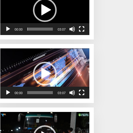
00:00
03:07
Pemutar
Video
00:00
03:07
Pemutar
Video