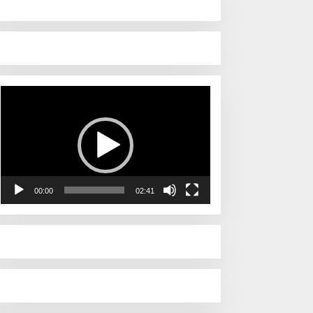
Pemutar
Video
00:00
02:41