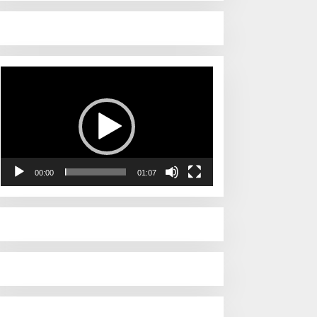
Pemutar
Video
00:00
01:07