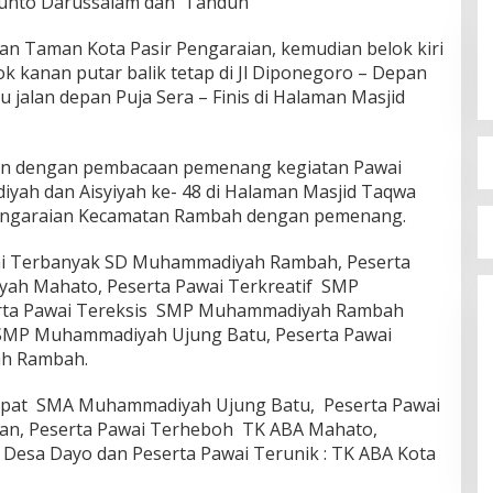
Kunto Darussalam dan Tandun
an Taman Kota Pasir Pengaraian, kemudian belok kiri
k kanan putar balik tetap di Jl Diponegoro – Depan
jalan depan Puja Sera – Finis di Halaman Masjid
tkan dengan pembacaan pemenang kegiatan Pawai
h dan Aisyiyah ke- 48 di Halaman Masjid Taqwa
Pengaraian Kecamatan Rambah dengan pemenang.
i Terbanyak SD Muhammadiyah Rambah, Peserta
ah Mahato, Peserta Pawai Terkreatif SMP
ta Pawai Tereksis SMP Muhammadiyah Rambah
l SMP Muhammadiyah Ujung Batu, Peserta Pawai
ah Rambah.
cepat SMA Muhammadiyah Ujung Batu, Peserta Pawai
ian, Peserta Pawai Terheboh TK ABA Mahato,
Desa Dayo dan Peserta Pawai Terunik : TK ABA Kota