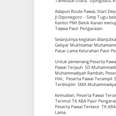
Tambusai Utara, Ujungbatu, 
Adapun Route Pawai, Start Dep
Jl Diponegoro – Simp Tugu belo
Kantor PMI Belok Kanan menuju 
Taqwa Pasir Pengaraian.
Selanjutnya kegiatan dilanju
Gebyar Mukhtamar Muhamamdiya
Pasar Lama Kelurahan Pasir 
Untuk pemenang.Peserta Pawa
Pawai Terjauh SD Muhammadiy
Muhammadiyah Rambah, Peser
Hilir, Peserta Pawai Terampi
Terdisiplin SMA Muhammadiy
Kemudian, Peserta Pawai Ter
Terimut TK ABA Pasir Pengara
Peserta Pawai Terkece TK ABA 
Lama.