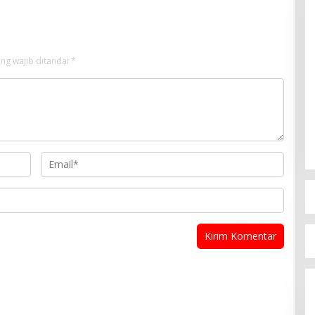
ng wajib ditandai
*