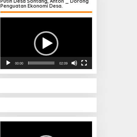
Putih Desa Sontang, Anton _ Dorong
Penguatan Ekonomi Desa.
Pemutar
Video
00:00
02:09
Pemutar
Video