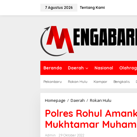
Lewati
ke
7 Agustus 2026
Tentang Kami
konten
Beranda
Daerah
Nasional
Olahra
Pekanbaru
Rokan Hulu
Kampar
Bengkalis
Polres
Homepage
/
Daerah
/
Rokan Hulu
Rohul
Polres Rohul Aman
Amankan
Pawai
Mukhtamar Muhama
Gebyar
Mukhtamar
Muhamamdiy
Admin
29 Oktober 2022