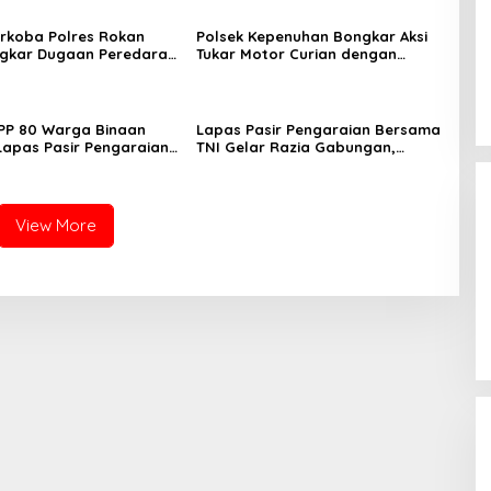
rkoba Polres Rokan
Polsek Kepenuhan Bongkar Aksi
ngkar Dugaan Peredaran
Tukar Motor Curian dengan
laku Ditangkap di
Sabu, Seorang Pria Diamankan
an Sawit
PP 80 Warga Binaan
Lapas Pasir Pengaraian Bersama
 Lapas Pasir Pengaraian
TNI Gelar Razia Gabungan,
 Berikan Layanan
Tegaskan Komitmen Ciptakan
i Transparan dan Gratis
Lapas Bersih Narkoba
View More