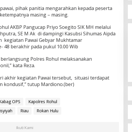
awai, pihak panitia mengarahkan kepada peserta
 ketempatnya masing – masing.
Rohul AKBP Pangucap Priyo Soegito SIK MH melalui
hputra, SE M Ak di dampingi Kasubsi Sihumas Aipda
 kegiatan Pawai Gebyar Mukhtamar
 48 berakhir pada pukul 10.00 Wib
n berlangsung Polres Rohul melaksanakan
il,” kata Reza.
ari akhir kegiatan Pawai tersebut, situasi terdapat
 kondusif,” tutup Mardiono.(ber)
Kabag OPS
Kapolres Rohul
syiyah
Riau
Rokan Hulu
Ikuti Kami