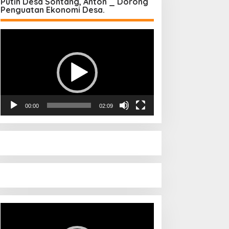
Putih Desa Sontang, Anton _ Dorong
Penguatan Ekonomi Desa.
Pemutar
Video
00:00
02:09
Pemutar
Video