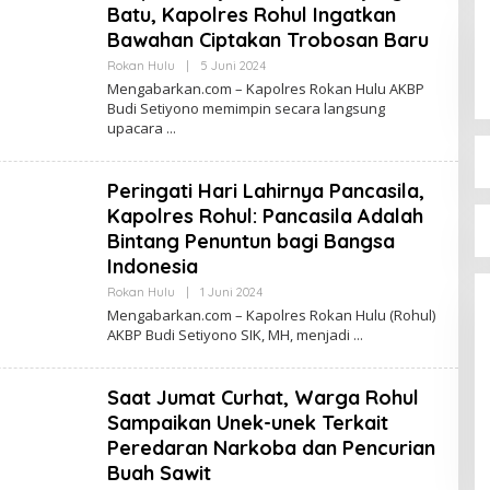
Batu, Kapolres Rohul Ingatkan
Bawahan Ciptakan Trobosan Baru
Oleh
Rokan Hulu
|
5 Juni 2024
Admin
Mengabarkan.com – Kapolres Rokan Hulu AKBP
Budi Setiyono memimpin secara langsung
upacara
Peringati Hari Lahirnya Pancasila,
Kapolres Rohul: Pancasila Adalah
Bintang Penuntun bagi Bangsa
Indonesia
Oleh
Rokan Hulu
|
1 Juni 2024
Admin
Mengabarkan.com – Kapolres Rokan Hulu (Rohul)
AKBP Budi Setiyono SIK, MH, menjadi
Saat Jumat Curhat, Warga Rohul
Sampaikan Unek-unek Terkait
Peredaran Narkoba dan Pencurian
Buah Sawit