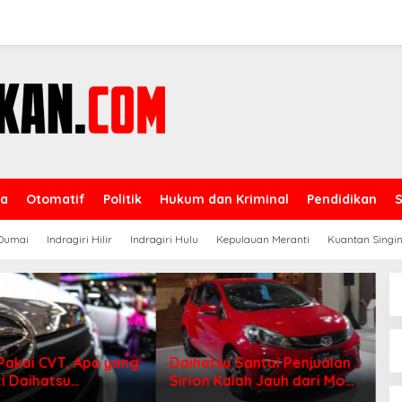
ga
Otomatif
Politik
Hukum dan Kriminal
Pendidikan
Dumai
Indragiri Hilir
Indragiri Hulu
Kepulauan Meranti
Kuantan Singin
Pakai CVT, Apa yang
Daihatsu Santai Penjualan
i Daihatsu
Sirion Kalah Jauh dari Mobil
sia?
LCGC