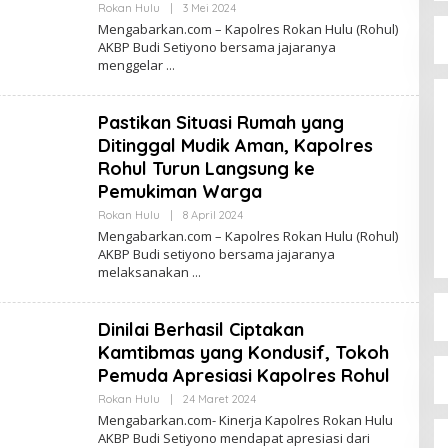
Oleh
Rokan Hulu
|
3 Mei 2024
Admin
Mengabarkan.com – Kapolres Rokan Hulu (Rohul)
AKBP Budi Setiyono bersama jajaranya
menggelar
Pastikan Situasi Rumah yang
Ditinggal Mudik Aman, Kapolres
Rohul Turun Langsung ke
Pemukiman Warga
Oleh
Rokan Hulu
|
8 April 2024
Admin
Mengabarkan.com – Kapolres Rokan Hulu (Rohul)
AKBP Budi setiyono bersama jajaranya
melaksanakan
Dinilai Berhasil Ciptakan
Kamtibmas yang Kondusif, Tokoh
Pemuda Apresiasi Kapolres Rohul
Oleh
Rokan Hulu
|
24 Maret 2024
Admin
Mengabarkan.com- Kinerja Kapolres Rokan Hulu
AKBP Budi Setiyono mendapat apresiasi dari