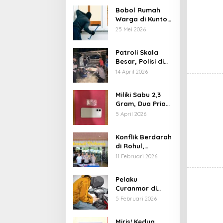
Narkotika,
Bobol Rumah
Amankan
Warga di Kunto
Barang Bukti
Darussalam,
25 Mei 2026
128,02 Gram
Dua Pelaku
Sabu
Ditangkap Polisi
Patroli Skala
Besar, Polisi di
Rokan Hulu
14 April 2026
Bongkar
Jaringan
Miliki Sabu 2,3
Narkoba
Gram, Dua Pria
di Rokan Hulu
5 April 2026
Diringkus Polisi
Konflik Berdarah
di Rohul,
Wakapolda Riau:
11 Februari 2026
Usut Tuntas
Semua yang
Pelaku
Terlibat
Curanmor di
Rokan Hulu
5 Februari 2026
Berhasil
Ditangkap
Miris! Kedua