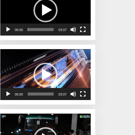
00:00
03:07
Pemutar
Video
00:00
03:07
Pemutar
Video