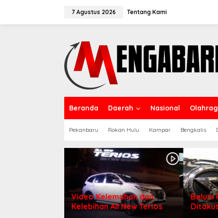
Lewati
ke
7 Agustus 2026
Tentang Kami
konten
Beranda
Daerah
Nasional
Olahra
Pekanbaru
Rokan Hulu
Kampar
Bengkalis
Video Kelemahan dan
Belum 
Kelebihan All New Terios
Ditakut
Indone