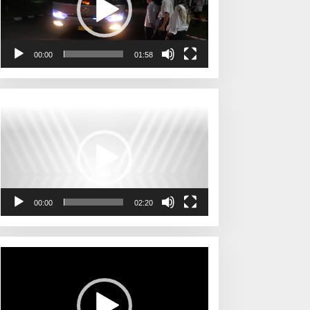
00:00
01:58
Pemutar
Video
00:00
02:20
Pemutar
Video