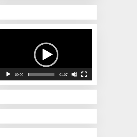
Pemutar
Video
00:00
01:07