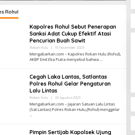
es Rohul
Kapolres Rohul Sebut Penerapan
Sanksi Adat Cukup Efektif Atasi
Pencurian Buah Sawit
Oleh
Rokan Hulu
|
15 November 2025
Admin
Mengabarkan.com – Kapolres Rokan Hulu (Rohul),
AKBP Emil Eka Putra menyebut bahwa
Cegah Laka Lantas, Satlantas
Polres Rohul Gelar Pengaturan
Lalu Lintas
Oleh
Rokan Hulu
|
20 Agustus 2025
Admin
Mengabarkan.com – Jajaran Satuan Lalu Lintas
(Sat Lantas) Polres Rokan Hulu,(Rohul) menggelar
Pimpin Sertijab Kapolsek Ujung