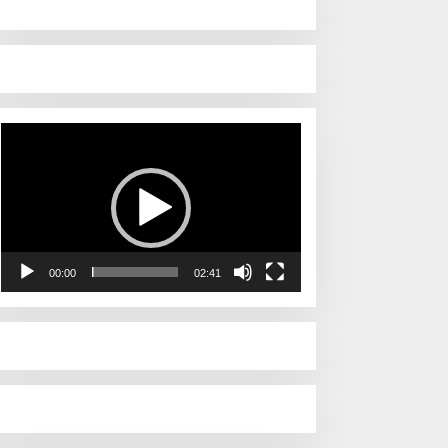
Pemutar
Video
00:00
02:41