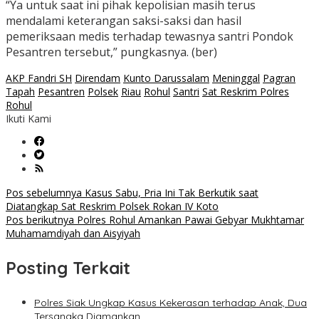
“Ya untuk saat ini pihak kepolisian masih terus
mendalami keterangan saksi-saksi dan hasil
pemeriksaan medis terhadap tewasnya santri Pondok
Pesantren tersebut,” pungkasnya. (ber)
AKP Fandri SH
Direndam
Kunto Darussalam
Meninggal
Pagran
Tapah
Pesantren
Polsek
Riau
Rohul
Santri
Sat Reskrim Polres
Rohul
Ikuti Kami
Navigasi
Pos sebelumnya
Kasus Sabu, Pria Ini Tak Berkutik saat
Diatangkap Sat Reskrim Polsek Rokan IV Koto
pos
Pos berikutnya
Polres Rohul Amankan Pawai Gebyar Mukhtamar
Muhamamdiyah dan Aisyiyah
Posting Terkait
Polres Siak Ungkap Kasus Kekerasan terhadap Anak, Dua
Tersangka Diamankan