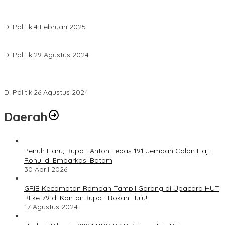
MK Tolak Gugatan Kelmi Amri-Asparaini
Di Politik
|
4 Februari 2025
Daftar ke KPUD, Anton-Poti Disambut Ribuan Pendukungnya
Di Politik
|
29 Agustus 2024
Novliwanda Ade Putra Ditunjuk sebagai Ketua Tim Koalisi
Bersama “Membangun Negeri”
Di Politik
|
26 Agustus 2024
Daerah
Penuh Haru, Bupati Anton Lepas 191 Jemaah Calon Haji
Rohul di Embarkasi Batam
30 April 2026
GRIB Kecamatan Rambah Tampil Garang di Upacara HUT
RI ke-79 di Kantor Bupati Rokan Hulu!
17 Agustus 2024