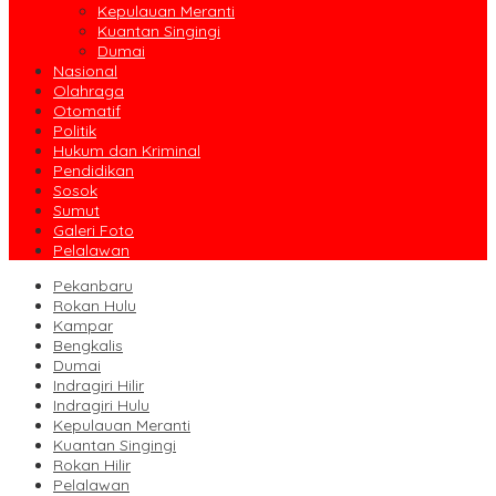
Kepulauan Meranti
Kuantan Singingi
Dumai
Nasional
Olahraga
Otomatif
Politik
Hukum dan Kriminal
Pendidikan
Sosok
Sumut
Galeri Foto
Pelalawan
Pekanbaru
Rokan Hulu
Kampar
Bengkalis
Dumai
Indragiri Hilir
Indragiri Hulu
Kepulauan Meranti
Kuantan Singingi
Rokan Hilir
Pelalawan