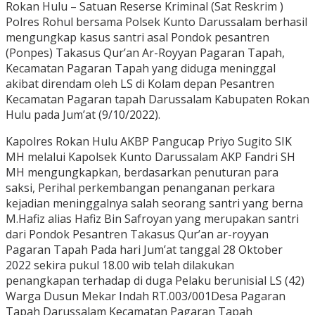
Rokan Hulu – Satuan Reserse Kriminal (Sat Reskrim )
Polres Rohul bersama Polsek Kunto Darussalam berhasil
mengungkap kasus santri asal Pondok pesantren
(Ponpes) Takasus Qur’an Ar-Royyan Pagaran Tapah,
Kecamatan Pagaran Tapah yang diduga meninggal
akibat direndam oleh LS di Kolam depan Pesantren
Kecamatan Pagaran tapah Darussalam Kabupaten Rokan
Hulu pada Jum’at (9/10/2022).
Kapolres Rokan Hulu AKBP Pangucap Priyo Sugito SIK
MH melalui Kapolsek Kunto Darussalam AKP Fandri SH
MH mengungkapkan, berdasarkan penuturan para
saksi, Perihal perkembangan penanganan perkara
kejadian meninggalnya salah seorang santri yang berna
M.Hafiz alias Hafiz Bin Safroyan yang merupakan santri
dari Pondok Pesantren Takasus Qur’an ar-royyan
Pagaran Tapah Pada hari Jum’at tanggal 28 Oktober
2022 sekira pukul 18.00 wib telah dilakukan
penangkapan terhadap di duga Pelaku berunisial LS (42)
Warga Dusun Mekar Indah RT.003/001Desa Pagaran
Tapah Darussalam Kecamatan Pagaran Tapah