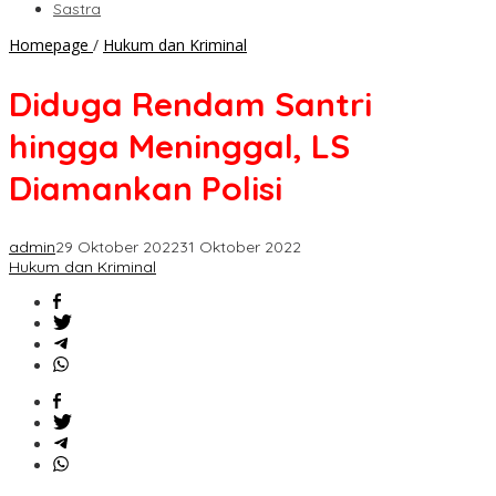
Sastra
Diduga
Homepage
/
Hukum dan Kriminal
Rendam
Santri
Diduga Rendam Santri
hingga
Meninggal,
hingga Meninggal, LS
LS
Diamankan
Diamankan Polisi
Polisi
admin
29 Oktober 2022
31 Oktober 2022
Hukum dan Kriminal