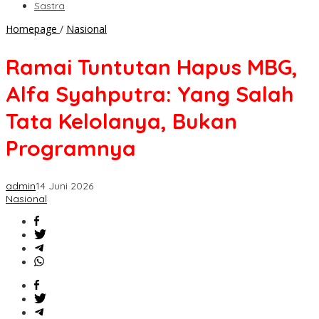
Sastra
Ramai
Homepage
/
Nasional
Tuntutan
Hapus
Ramai Tuntutan Hapus MBG,
MBG,
Alfa
Alfa Syahputra: Yang Salah
Syahputra:
Yang
Tata Kelolanya, Bukan
Salah
Tata
Programnya
Kelolanya,
Bukan
Programnya
admin
14 Juni 2026
Nasional