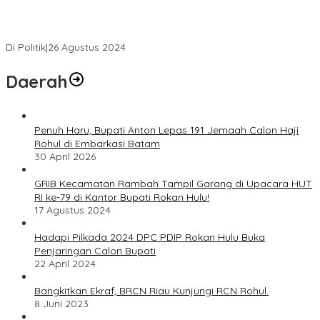
Novliwanda Ade Putra Ditunjuk sebagai Ketua Tim Koalisi
Bersama “Membangun Negeri”
Di Politik
|
26 Agustus 2024
Daerah
Penuh Haru, Bupati Anton Lepas 191 Jemaah Calon Haji
Rohul di Embarkasi Batam
30 April 2026
GRIB Kecamatan Rambah Tampil Garang di Upacara HUT
RI ke-79 di Kantor Bupati Rokan Hulu!
17 Agustus 2024
Hadapi Pilkada 2024 DPC PDIP Rokan Hulu Buka
Penjaringan Calon Bupati
22 April 2024
Bangkitkan Ekraf, BRCN Riau Kunjungi RCN Rohul.
8 Juni 2023