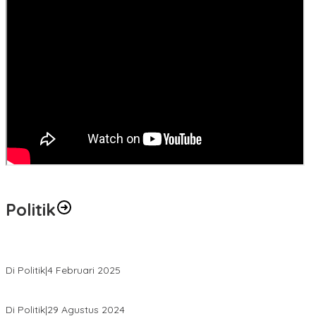
Politik
MK Tolak Gugatan Kelmi Amri-Asparaini
Di Politik
|
4 Februari 2025
Daftar ke KPUD, Anton-Poti Disambut Ribuan Pendukungnya
Di Politik
|
29 Agustus 2024