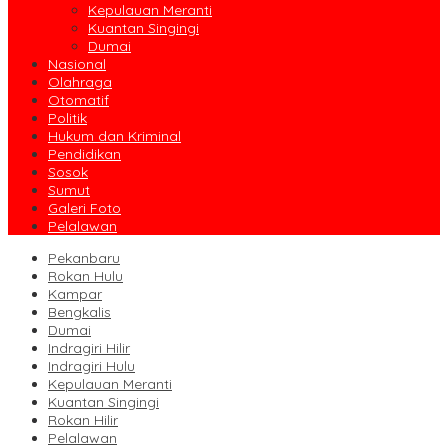
Kepulauan Meranti
Kuantan Singingi
Dumai
Nasional
Olahraga
Otomatif
Politik
Hukum dan Kriminal
Pendidikan
Sosok
Sumut
Galeri Foto
Pelalawan
Pekanbaru
Rokan Hulu
Kampar
Bengkalis
Dumai
Indragiri Hilir
Indragiri Hulu
Kepulauan Meranti
Kuantan Singingi
Rokan Hilir
Pelalawan