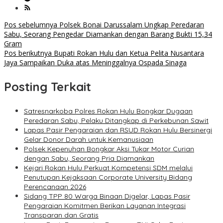
Navigasi
Pos sebelumnya
Polsek Bonai Darussalam Ungkap Peredaran
Sabu, Seorang Pengedar Diamankan dengan Barang Bukti 15,34
pos
Gram
Pos berikutnya
Bupati Rokan Hulu dan Ketua Pelita Nusantara
Jaya Sampaikan Duka atas Meninggalnya Ospada Sinaga
Posting Terkait
Satresnarkoba Polres Rokan Hulu Bongkar Dugaan
Peredaran Sabu, Pelaku Ditangkap di Perkebunan Sawit
Lapas Pasir Pengaraian dan RSUD Rokan Hulu Bersinergi
Gelar Donor Darah untuk Kemanusiaan
Polsek Kepenuhan Bongkar Aksi Tukar Motor Curian
dengan Sabu, Seorang Pria Diamankan
Kejari Rokan Hulu Perkuat Kompetensi SDM melalui
Penutupan Kejaksaan Corporate University Bidang
Perencanaan 2026
Sidang TPP 80 Warga Binaan Digelar, Lapas Pasir
Pengaraian Komitmen Berikan Layanan Integrasi
Transparan dan Gratis