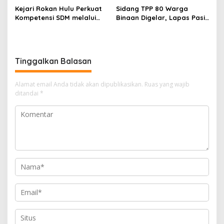
Darah untuk Kemanusiaan
Diamankan
Kejari Rokan Hulu Perkuat
Sidang TPP 80 Warga
Kompetensi SDM melalui
Binaan Digelar, Lapas Pasir
Penutupan Kejaksaan
Pengaraian Komitmen
Corporate University
Berikan Layanan Integrasi
Bidang Perencanaan 2026
Transparan dan Gratis
Tinggalkan Balasan
Alamat email Anda tidak akan dipublikasikan.
Ruas yang wajib
ditandai
*