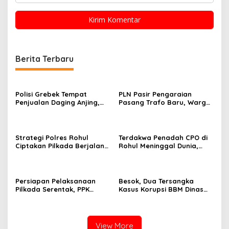
Berita Terbaru
Polisi Grebek Tempat
PLN Pasir Pengaraian
Penjualan Daging Anjing,
Pasang Trafo Baru, Warga
Seorang Pria di Rokan Hilir
Ucapkan Terima Kasih
Ditangkap
Strategi Polres Rohul
Terdakwa Penadah CPO di
Ciptakan Pilkada Berjalan
Rohul Meninggal Dunia,
Sukses
Majelis Hakim: Perkara
Dinyatakan Gugur
Persiapan Pelaksanaan
Besok, Dua Tersangka
Pilkada Serentak, PPK
Kasus Korupsi BBM Dinas
Koordinasi dengan
Perkim Rohul Diserahkan ke
Kapolsek Rambah
Jaksa
View More