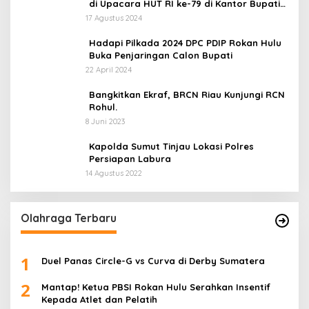
di Upacara HUT RI ke-79 di Kantor Bupati
Rokan Hulu!
17 Agustus 2024
Hadapi Pilkada 2024 DPC PDIP Rokan Hulu
Buka Penjaringan Calon Bupati
22 April 2024
Bangkitkan Ekraf, BRCN Riau Kunjungi RCN
Rohul.
8 Juni 2023
Kapolda Sumut Tinjau Lokasi Polres
Persiapan Labura
14 Agustus 2022
Olahraga Terbaru
1
Duel Panas Circle-G vs Curva di Derby Sumatera
2
Mantap! Ketua PBSI Rokan Hulu Serahkan Insentif
Kepada Atlet dan Pelatih