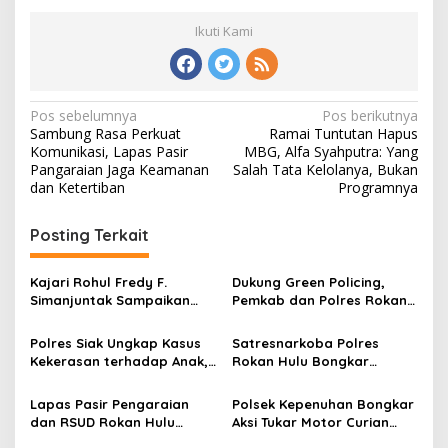
Ikuti Kami
Navigasi
Pos sebelumnya
Pos berikutnya
Sambung Rasa Perkuat
Ramai Tuntutan Hapus
pos
Komunikasi, Lapas Pasir
MBG, Alfa Syahputra: Yang
Pangaraian Jaga Keamanan
Salah Tata Kelolanya, Bukan
dan Ketertiban
Programnya
Posting Terkait
Kajari Rohul Fredy F.
Dukung Green Policing,
Simanjuntak Sampaikan
Pemkab dan Polres Rokan
Ucapan Hari Jadi Provinsi
Hulu Matangkan Perda
Riau ke-69
Lingkungan Hidup
Polres Siak Ungkap Kasus
Satresnarkoba Polres
Kekerasan terhadap Anak,
Rokan Hulu Bongkar
Dua Tersangka Diamankan
Dugaan Peredaran Sabu,
Pelaku Ditangkap di
Lapas Pasir Pengaraian
Polsek Kepenuhan Bongkar
Perkebunan Sawit
dan RSUD Rokan Hulu
Aksi Tukar Motor Curian
Bersinergi Gelar Donor
dengan Sabu, Seorang Pria