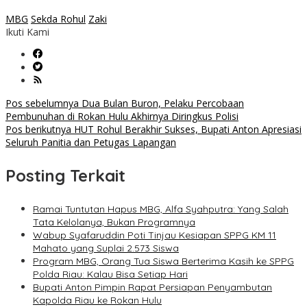
MBG
Sekda Rohul
Zaki
Ikuti Kami
Navigasi
Pos sebelumnya
Dua Bulan Buron, Pelaku Percobaan
Pembunuhan di Rokan Hulu Akhirnya Diringkus Polisi
pos
Pos berikutnya
HUT Rohul Berakhir Sukses, Bupati Anton Apresiasi
Seluruh Panitia dan Petugas Lapangan
Posting Terkait
Ramai Tuntutan Hapus MBG, Alfa Syahputra: Yang Salah
Tata Kelolanya, Bukan Programnya
Wabup Syafaruddin Poti Tinjau Kesiapan SPPG KM 11
Mahato yang Suplai 2.573 Siswa
Program MBG, Orang Tua Siswa Berterima Kasih ke SPPG
Polda Riau: Kalau Bisa Setiap Hari
Bupati Anton Pimpin Rapat Persiapan Penyambutan
Kapolda Riau ke Rokan Hulu