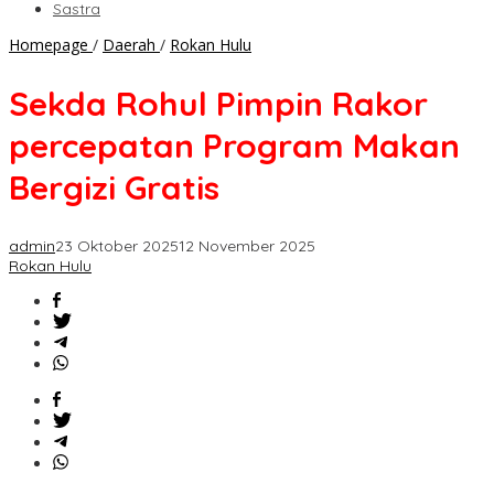
Sastra
Sekda
Homepage
/
Daerah
/
Rokan Hulu
Rohul
Pimpin
Sekda Rohul Pimpin Rakor
Rakor
percepatan
percepatan Program Makan
Program
Makan
Bergizi Gratis
Bergizi
Gratis
admin
23 Oktober 2025
12 November 2025
Rokan Hulu