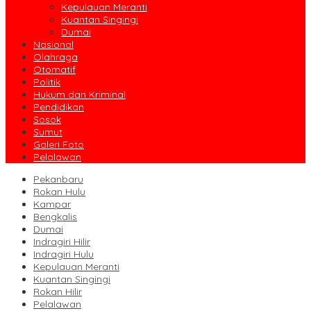
Kepulauan Meranti
Kuantan Singingi
Dumai
Nasional
Olahraga
Otomatif
Politik
Hukum dan Kriminal
Pendidikan
Sosok
Sumut
Galeri Foto
Pelalawan
Pekanbaru
Rokan Hulu
Kampar
Bengkalis
Dumai
Indragiri Hilir
Indragiri Hulu
Kepulauan Meranti
Kuantan Singingi
Rokan Hilir
Pelalawan