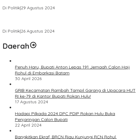
Daftar ke KPUD, Anton-Poti Disambut Ribuan Pendukungnya
Di Politik
|
29 Agustus 2024
Novliwanda Ade Putra Ditunjuk sebagai Ketua Tim Koalisi
Bersama “Membangun Negeri”
Di Politik
|
26 Agustus 2024
Daerah
Penuh Haru, Bupati Anton Lepas 191 Jemaah Calon Haji
Rohul di Embarkasi Batam
30 April 2026
GRIB Kecamatan Rambah Tampil Garang di Upacara HUT
RI ke-79 di Kantor Bupati Rokan Hulu!
17 Agustus 2024
Hadapi Pilkada 2024 DPC PDIP Rokan Hulu Buka
Penjaringan Calon Bupati
22 April 2024
Bangkitkan Ekraf, BRCN Riau Kunjungi RCN Rohul.