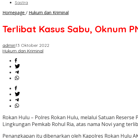
Sastra
Terlibat
Homepage
/
Hukum dan Kriminal
Kasus
Sabu,
Terlibat Kasus Sabu, Oknum PN
Oknum
PNS
di
admin
13 Oktober 2022
Rohul
Hukum dan Kriminal
Riau
Diciduk
SatReskrim
Polsek
Ujung
Batu
Rokan Hulu – Polres Rokan Hulu, melalui Satuan Reserse
Lingkungan Pemkab Rohul Ria, atas nama Novi yang terliba
Penangkapan itu dibenarkan oleh Kapolres Rokan Hulu AK