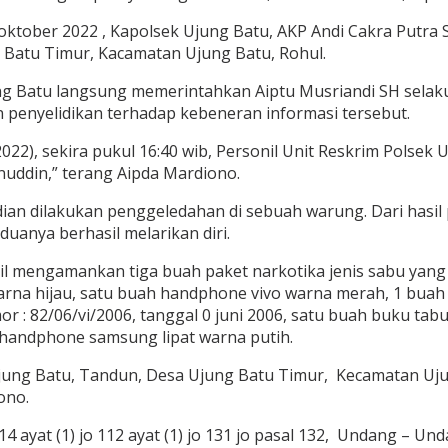
 oktober 2022 , Kapolsek Ujung Batu, AKP Andi Cakra Putra
ng Batu Timur, Kacamatan Ujung Batu, Rohul.
ng Batu langsung memerintahkan Aiptu Musriandi SH selaku
 penyelidikan terhadap kebeneran informasi tersebut.
0/2022), sekira pukul 16:40 wib, Personil Unit Reskrim Pol
uddin,” terang Aipda Mardiono.
 dilakukan penggeledahan di sebuah warung. Dari hasil pe
anya berhasil melarikan diri.
sil mengamankan tiga buah paket narkotika jenis sabu yang 
na hijau, satu buah handphone vivo warna merah, 1 buah d
r : 82/06/vi/2006, tanggal 0 juni 2006, satu buah buku tab
handphone samsung lipat warna putih.
Ujung Batu, Tandun, Desa Ujung Batu Timur, Kecamatan Ujun
ono.
 ayat (1) jo 112 ayat (1) jo 131 jo pasal 132, Undang – Un