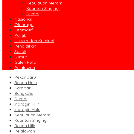
Kepulauan Meranti
Kuantan Singingi
Dumai
Nasional
Olahraga
Otomatif
Politik
Hukum dan Kriminal
Pendidikan
Sosok
Sumut
Galeri Foto
Pelalawan
Pekanbaru
Rokan Hulu
Kampar
Bengkalis
Dumai
Indragiri Hilir
Indragiri Hulu
Kepulauan Meranti
Kuantan Singingi
Rokan Hilir
Pelalawan