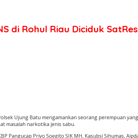
S di Rohul Riau Diciduk SatRe
 Polsek Ujung Batu mengamankan seorang perempuan yang b
t masalah narkotika jenis sabu.
BP Pangucap Priyo Soegito SIK MH, Kasubsi Sihumas, Aipda