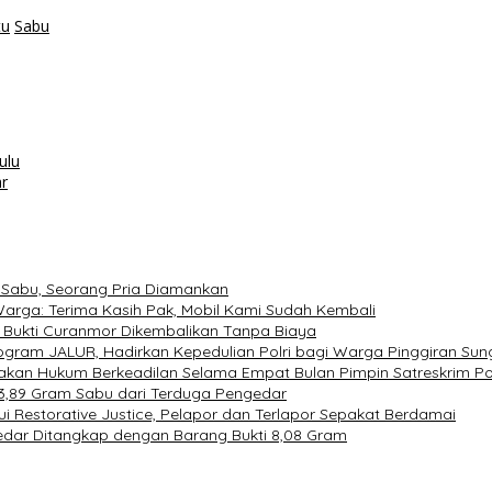
tu
Sabu
ulu
r
 Sabu, Seorang Pria Diamankan
arga: Terima Kasih Pak, Mobil Kami Sudah Kembali
ng Bukti Curanmor Dikembalikan Tanpa Biaya
ogram JALUR, Hadirkan Kepedulian Polri bagi Warga Pinggiran Sun
kan Hukum Berkeadilan Selama Empat Bulan Pimpin Satreskrim Pol
 3,89 Gram Sabu dari Terduga Pengedar
i Restorative Justice, Pelapor dan Terlapor Sepakat Berdamai
dar Ditangkap dengan Barang Bukti 8,08 Gram