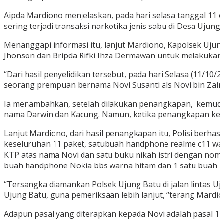
Aipda Mardiono menjelaskan, pada hari selasa tanggal 11
sering terjadi transaksi narkotika jenis sabu di Desa Uju
Menanggapi informasi itu, lanjut Mardiono, Kapolsek Uju
Jhonson dan Bripda Rifki Ihza Dermawan untuk melakukan
“Dari hasil penyelidikan tersebut, pada hari Selasa (11/1
seorang prempuan bernama Novi Susanti als Novi bin Zain
Ia menambahkan, setelah dilakukan penangkapan, kemudian
nama Darwin dan Kacung. Namun, ketika penangkapan kedu
Lanjut Mardiono, dari hasil penangkapan itu, Polisi berha
keseluruhan 11 paket, satubuah handphone realme c11 war
KTP atas nama Novi dan satu buku nikah istri dengan nomo
buah handphone Nokia bbs warna hitam dan 1 satu buah 
“Tersangka diamankan Polsek Ujung Batu di jalan lintas 
Ujung Batu, guna pemeriksaan lebih lanjut, “terang Mardi
Adapun pasal yang diterapkan kepada Novi adalah pasal 114