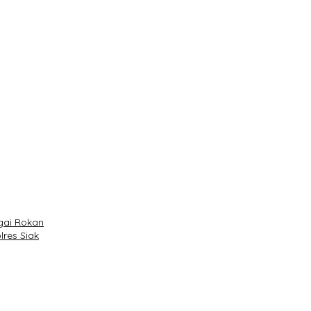
gai Rokan
res Siak