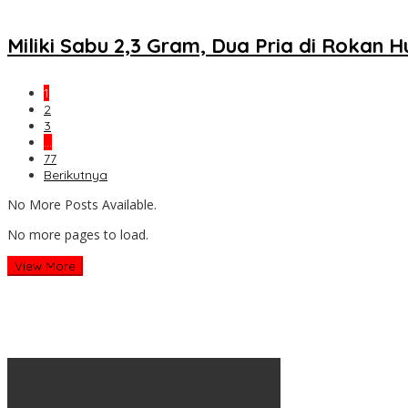
Miliki Sabu 2,3 Gram, Dua Pria di Rokan Hu
1
2
3
…
77
Berikutnya
No More Posts Available.
No more pages to load.
View More