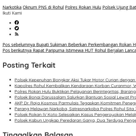
Narkotika
Oknum PNS di Rohul
Polres Rokan Hulu
Polsek Ujung Ba
Ikuti Kami
Navigasi
Pos sebelumnya
Bupati Sukiman Beberkan Perkembangan Rokan H
Pos berikutnya
Rapat Paripurna Istimewa HUT Rohul Berjalan Lanca
pos
Posting Terkait
Polsek Kepenuhan Bongkar Aksi Tukar Motor Curian dengan
Kapolres Rohul Kembalikan Kendaraan Korban Curanmor, W
Polres Rokan Hulu Buktikan Pelayanan Berintegritas, Bara
Polsek Bonai Darussalam Salurkan Bantuan Sosial Lewat Pr
AKP Dr. Raja Kosmos Parmulais Tegaskan Komitmen Penega
Perang Melawan Narkoba, Satresnarkoba Polres Rohul Sita
Polsek Rokan IV Koto Selesaikan Kasus Pengeroyokan Melalu
Polsek Kabun Ungkap Peredaran Ganja, Dua Terduga Penge
Tinggalkan Balasan