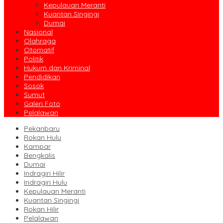
Kepulauan Meranti
Kuantan Singingi
Dumai
Nasional
Olahraga
Otomatif
Politik
Hukum dan Kriminal
Pendidikan
Sosok
Sumut
Galeri Foto
Pelalawan
Pekanbaru
Rokan Hulu
Kampar
Bengkalis
Dumai
Indragiri Hilir
Indragiri Hulu
Kepulauan Meranti
Kuantan Singingi
Rokan Hilir
Pelalawan