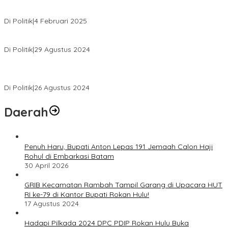
MK Tolak Gugatan Kelmi Amri-Asparaini
Di Politik
|
4 Februari 2025
Daftar ke KPUD, Anton-Poti Disambut Ribuan Pendukungnya
Di Politik
|
29 Agustus 2024
Novliwanda Ade Putra Ditunjuk sebagai Ketua Tim Koalisi
Bersama “Membangun Negeri”
Di Politik
|
26 Agustus 2024
Daerah
Penuh Haru, Bupati Anton Lepas 191 Jemaah Calon Haji
Rohul di Embarkasi Batam
30 April 2026
GRIB Kecamatan Rambah Tampil Garang di Upacara HUT
RI ke-79 di Kantor Bupati Rokan Hulu!
17 Agustus 2024
Hadapi Pilkada 2024 DPC PDIP Rokan Hulu Buka