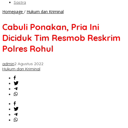
Sastra
Cabuli
Homepage
/
Hukum dan Kriminal
Ponakan,
Pria
Cabuli Ponakan, Pria Ini
Ini
Diciduk
Diciduk Tim Resmob Reskrim
Tim
Resmob
Polres Rohul
Reskrim
Polres
Rohul
admin
2 Agustus 2022
Hukum dan Kriminal