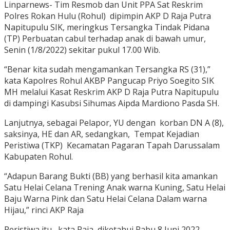
Linparnews- Tim Resmob dan Unit PPA Sat Reskrim
Polres Rokan Hulu (Rohul) dipimpin AKP D Raja Putra
Napitupulu SIK, meringkus Tersangka Tindak Pidana
(TP) Perbuatan cabul terhadap anak di bawah umur,
Senin (1/8/2022) sekitar pukul 17.00 Wib.
“Benar kita sudah mengamankan Tersangka RS (31),”
kata Kapolres Rohul AKBP Pangucap Priyo Soegito SIK
MH melalui Kasat Reskrim AKP D Raja Putra Napitupulu
di dampingi Kasubsi Sihumas Aipda Mardiono Pasda SH.
Lanjutnya, sebagai Pelapor, YU dengan korban DN A (8),
saksinya, HE dan AR, sedangkan, Tempat Kejadian
Peristiwa (TKP) Kecamatan Pagaran Tapah Darussalam
Kabupaten Rohul.
“Adapun Barang Bukti (BB) yang berhasil kita amankan
Satu Helai Celana Trening Anak warna Kuning, Satu Helai
Baju Warna Pink dan Satu Helai Celana Dalam warna
Hijau,” rinci AKP Raja
Peristiwa itu, kata Raja, diketahui Rabu 8 Juni 2022