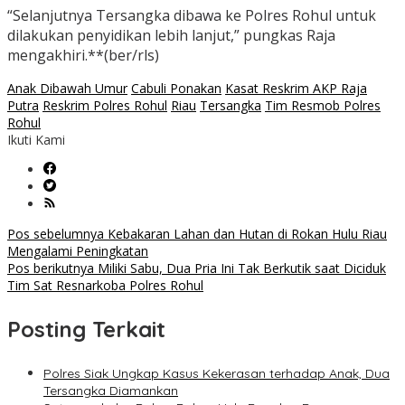
“Selanjutnya Tersangka dibawa ke Polres Rohul untuk
dilakukan penyidikan lebih lanjut,” pungkas Raja
mengakhiri.**(ber/rls)
Anak Dibawah Umur
Cabuli Ponakan
Kasat Reskrim AKP Raja
Putra
Reskrim Polres Rohul
Riau
Tersangka
Tim Resmob Polres
Rohul
Ikuti Kami
Navigasi
Pos sebelumnya
Kebakaran Lahan dan Hutan di Rokan Hulu Riau
Mengalami Peningkatan
pos
Pos berikutnya
Miliki Sabu, Dua Pria Ini Tak Berkutik saat Diciduk
Tim Sat Resnarkoba Polres Rohul
Posting Terkait
Polres Siak Ungkap Kasus Kekerasan terhadap Anak, Dua
Tersangka Diamankan