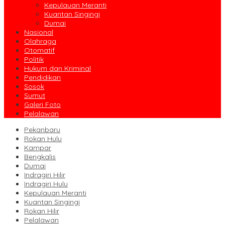
Kepulauan Meranti
Kuantan Singingi
Dumai
Nasional
Olahraga
Otomatif
Politik
Hukum dan Kriminal
Pendidikan
Sosok
Sumut
Galeri Foto
Pelalawan
Pekanbaru
Rokan Hulu
Kampar
Bengkalis
Dumai
Indragiri Hilir
Indragiri Hulu
Kepulauan Meranti
Kuantan Singingi
Rokan Hilir
Pelalawan