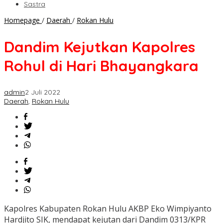
Sastra
Dandim
Homepage
/
Daerah
/
Rokan Hulu
Kejutkan
Kapolres
Dandim Kejutkan Kapolres
Rohul
di
Rohul di Hari Bhayangkara
Hari
Bhayangkara
admin
2 Juli 2022
Daerah
,
Rokan Hulu
Kapolres Kabupaten Rokan Hulu AKBP Eko Wimpiyanto
Hardjito SIK, mendapat kejutan dari Dandim 0313/KPR