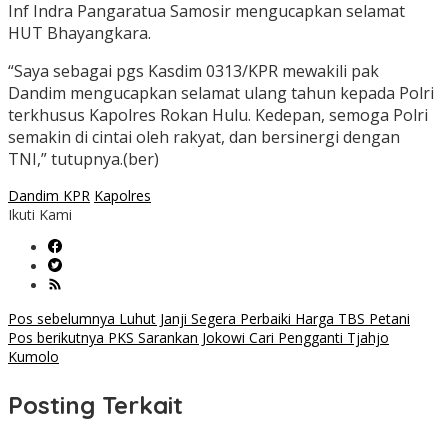
Inf Indra Pangaratua Samosir mengucapkan selamat
HUT Bhayangkara.
“Saya sebagai pgs Kasdim 0313/KPR mewakili pak
Dandim mengucapkan selamat ulang tahun kepada Polri
terkhusus Kapolres Rokan Hulu. Kedepan, semoga Polri
semakin di cintai oleh rakyat, dan bersinergi dengan
TNI,” tutupnya.(ber)
Dandim KPR
Kapolres
Ikuti Kami
Navigasi
Pos sebelumnya
Luhut Janji Segera Perbaiki Harga TBS Petani
Pos berikutnya
PKS Sarankan Jokowi Cari Pengganti Tjahjo
pos
Kumolo
Posting Terkait