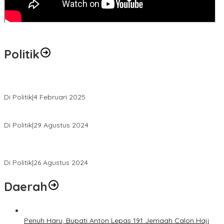
Politik
MK Tolak Gugatan Kelmi Amri-Asparaini
Di Politik
|
4 Februari 2025
Daftar ke KPUD, Anton-Poti Disambut Ribuan Pendukungnya
Di Politik
|
29 Agustus 2024
Novliwanda Ade Putra Ditunjuk sebagai Ketua Tim Koalisi
Bersama “Membangun Negeri”
Di Politik
|
26 Agustus 2024
Daerah
Penuh Haru, Bupati Anton Lepas 191 Jemaah Calon Haji