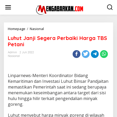
Lewati
ke
konten
Luhut
Homepage
/
Nasional
Janji
Luhut Janji Segera Perbaiki Harga TBS
Segera
Perbaiki
Petani
Harga
TBS
Admin
2 Juli 2022
Nasional
Petani
Linparnews-Menteri Koordinator Bidang
Kemaritiman dan Investasi Luhut Binsar Pandjaitan
memastikan Pemerintah saat ini sedang berupaya
menemukan keseimbangan antara target dari sisi
hulu hingga hilir terkait pengendalian minyak
goreng.
Luhut menyebut harga minyak goreng di wilayah