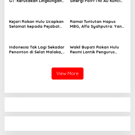
GT: Kerusakan Lingkungan
Sinergi Polri-TNI AU Kunci
Berpotensi Menjadi
Keamanan Wilayah
Ancaman Keamanan
Kejari Rokan Hulu Ucapkan
Ramai Tuntutan Hapus
Selamat kepada Pejabat
MBG, Alfa Syahputra: Yang
Eselon I Kejaksaan RI yang
Salah Tata Kelolanya,
Baru Dilantik
Bukan Programnya
Indonesia Tak Lagi Sekadar
Wakil Bupati Rokan Hulu
Penonton di Selat Malaka,
Resmi Lantik Pengurus
Pelindo Resmi Mulai Babak
Himarohu Jakarta Periode
Baru Maritim Nasional
2026-2027
Lewat NTAA
View More