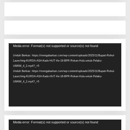
Pemutar
Media error: Format(s) not supported or source(s) not found
Video
Unduh Berkas: https://mengabarkan.com/wp-content/uploads/2025/11/Bupati-Rohul-
Launching-KURDA-ASA-Kado-HUT-Ke-18-BPR-Rokan-Hulu-untuk-Pelaku-
UMKM_4_2.mp4?_=5
Unduh Berkas: https://mengabarkan.com/wp-content/uploads/2025/11/Bupati-Rohul-
Launching-KURDA-ASA-Kado-HUT-Ke-18-BPR-Rokan-Hulu-untuk-Pelaku-
UMKM_4_2.mp4?_=5
Pemutar
Media error: Format(s) not supported or source(s) not found
Video