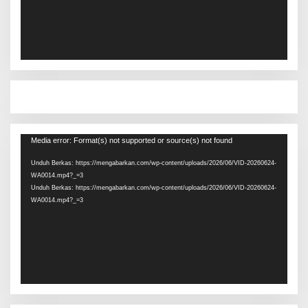
Pemutar
Media error: Format(s) not supported or source(s) not found
Video
Unduh Berkas: https://mengabarkan.com/wp-content/uploads/2026/06/VID-20260624-
WA0014.mp4?_=3
Unduh Berkas: https://mengabarkan.com/wp-content/uploads/2026/06/VID-20260624-
WA0014.mp4?_=3