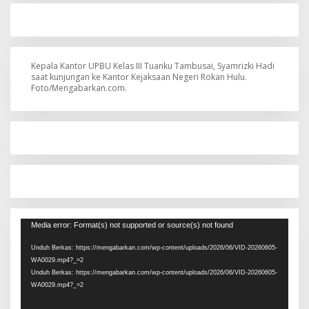
Kepala Kantor UPBU Kelas III Tuanku Tambusai, Syamrizki Hadi
saat kunjungan ke Kantor Kejaksaan Negeri Rokan Hulu.
Foto/Mengabarkan.com.
Pemutar
Media error: Format(s) not supported or source(s) not found
Video
Unduh Berkas: https://mengabarkan.com/wp-content/uploads/2026/06/VID-20260605-
WA0029.mp4?_=2
Unduh Berkas: https://mengabarkan.com/wp-content/uploads/2026/06/VID-20260605-
WA0029.mp4?_=2