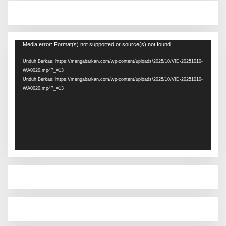
Pemutar
Media error: Format(s) not supported or source(s) not found
Video
Unduh Berkas: https://mengabarkan.com/wp-content/uploads/2025/10/VID-20251010-
WA0020.mp4?_=13
Unduh Berkas: https://mengabarkan.com/wp-content/uploads/2025/10/VID-20251010-
WA0020.mp4?_=13