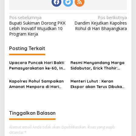
Navigasi
Pos sebelumnya
Pos berikutnya
Bupati Sukiman Dorong PKK
Dandim Kejutkan Kapolres
pos
Lebih Inovatif Wujudkan 10
Rohul di Hari Bhayangkara
Program Kerja
Posting Terkait
Upacara Puncak Hari Bakti
Resmi Menyandang Marga
Pemasyarakatan ke-60, Ini
Sidabutar, Erick Thohir:
Pesan Kalapas Pasir
Saya Bangga Bisa Menjadi
Pengaraian
Bagian dari Bangso Batak
Kapolres Rohul Sampaikan
Menteri Luhut : Keran
Amanat Menpora di Hari
Ekspor akan Terus Dibuka
Sumpah Pemuda
Demi Naikkan Harga TBS
Tinggalkan Balasan
Alamat email Anda tidak akan dipublikasikan.
Ruas yang wajib
ditandai
*