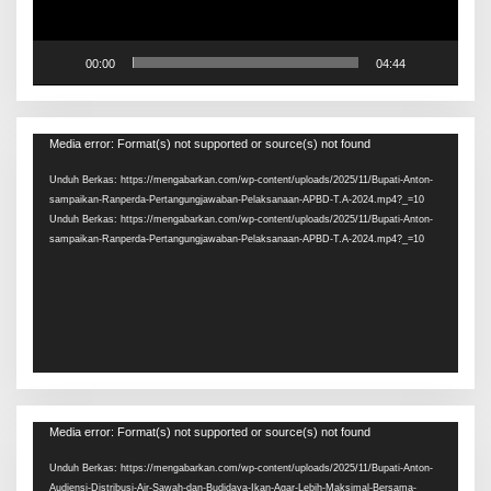
00:00
04:44
Pemutar
Media error: Format(s) not supported or source(s) not found
Video
Unduh Berkas: https://mengabarkan.com/wp-content/uploads/2025/11/Bupati-Anton-
sampaikan-Ranperda-Pertangungjawaban-Pelaksanaan-APBD-T.A-2024.mp4?_=10
Unduh Berkas: https://mengabarkan.com/wp-content/uploads/2025/11/Bupati-Anton-
sampaikan-Ranperda-Pertangungjawaban-Pelaksanaan-APBD-T.A-2024.mp4?_=10
Pemutar
Media error: Format(s) not supported or source(s) not found
Video
Unduh Berkas: https://mengabarkan.com/wp-content/uploads/2025/11/Bupati-Anton-
Audiensi-Distribusi-Air-Sawah-dan-Budidaya-Ikan-Agar-Lebih-Maksimal-Bersama-