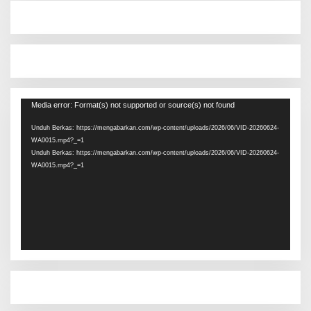
Pemutar
Media error: Format(s) not supported or source(s) not found
Video
Unduh Berkas: https://mengabarkan.com/wp-content/uploads/2026/06/VID-20260624-
WA0015.mp4?_=1
Unduh Berkas: https://mengabarkan.com/wp-content/uploads/2026/06/VID-20260624-
WA0015.mp4?_=1