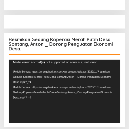
Resmikan Gedung Koperasi Merah Putih Desa
Sontang, Anton _ Dorong Penguatan Ekonomi
Desa.
Pemutar
Media error: Format(s) not supported or source(s) not found
Video
Unduh Berkas: https://mengabarkan.com/wp-content/uploads/2025/11/Resmikan-
Gedung-Koperasi-Merah-Putih-Desa-Sontang-Anton-_-Dorong-Penguatan-Ekonomi-
Desa.mp4?_=4
Unduh Berkas: https://mengabarkan.com/wp-content/uploads/2025/11/Resmikan-
Gedung-Koperasi-Merah-Putih-Desa-Sontang-Anton-_-Dorong-Penguatan-Ekonomi-
Desa.mp4?_=4