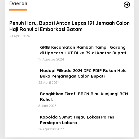
Daerah
Penuh Haru, Bupati Anton Lepas 191 Jemaah Calon
Haji Rohul di Embarkasi Batam
30 April 2026
GRIB Kecamatan Rambah Tampil Garang
di Upacara HUT RI ke-79 di Kantor Bupati
Rokan Hulu!
17 Agustus 2024
Hadapi Pilkada 2024 DPC PDIP Rokan Hulu
Buka Penjaringan Calon Bupati
22 April 2024
Bangkitkan Ekraf, BRCN Riau Kunjungi RCN
Rohul.
8 Juni 2023
Kapolda Sumut Tinjau Lokasi Polres
Persiapan Labura
14 Agustus 2022