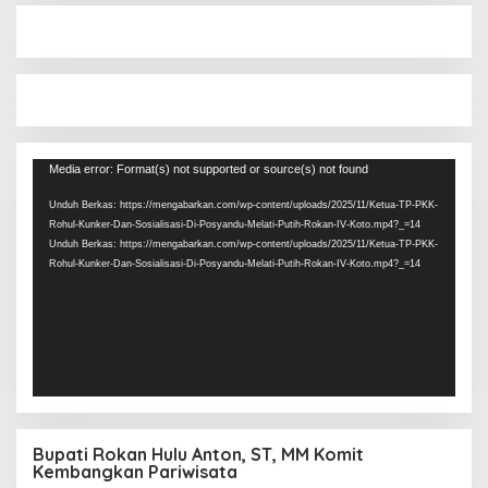
Pemutar
Media error: Format(s) not supported or source(s) not found
Video
Unduh Berkas: https://mengabarkan.com/wp-content/uploads/2025/11/Ketua-TP-PKK-
Rohul-Kunker-Dan-Sosialisasi-Di-Posyandu-Melati-Putih-Rokan-IV-Koto.mp4?_=14
Unduh Berkas: https://mengabarkan.com/wp-content/uploads/2025/11/Ketua-TP-PKK-
Rohul-Kunker-Dan-Sosialisasi-Di-Posyandu-Melati-Putih-Rokan-IV-Koto.mp4?_=14
Bupati Rokan Hulu Anton, ST, MM Komit
Kembangkan Pariwisata