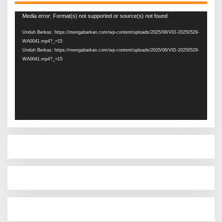
Pemutar
Media error: Format(s) not supported or source(s) not found
Video
Unduh Berkas: https://mengabarkan.com/wp-content/uploads/2025/06/VID-20250529-
WA0041.mp4?_=15
Unduh Berkas: https://mengabarkan.com/wp-content/uploads/2025/06/VID-20250529-
WA0041.mp4?_=15