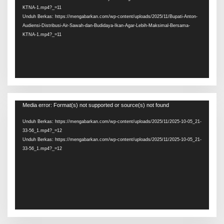
KTNA-1.mp4?_=11
Unduh Berkas: https://mengabarkan.com/wp-content/uploads/2025/11/Bupati-Anton-
Audiensi-Distribusi-Air-Sawah-dan-Budidaya-Ikan-Agar-Lebih-Maksimal-Bersama-
KTNA-1.mp4?_=11
Pemutar
Media error: Format(s) not supported or source(s) not found
Video
Unduh Berkas: https://mengabarkan.com/wp-content/uploads/2025/11/2025-10-05_21-
33-56_1.mp4?_=12
Unduh Berkas: https://mengabarkan.com/wp-content/uploads/2025/11/2025-10-05_21-
33-56_1.mp4?_=12