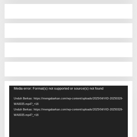
Pemutar
Media error: Format(s) not supported or source(s) not found
Video
Unduh Berkas: https://mengabarkan.com/wp-content/uploads/2025/04/VID-20250329-
WA0035.mp4?_=16
Unduh Berkas: https://mengabarkan.com/wp-content/uploads/2025/04/VID-20250329-
WA0035.mp4?_=16