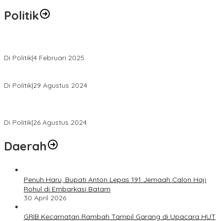
Politik
MK Tolak Gugatan Kelmi Amri-Asparaini
Di Politik
|
4 Februari 2025
Daftar ke KPUD, Anton-Poti Disambut Ribuan Pendukungnya
Di Politik
|
29 Agustus 2024
Novliwanda Ade Putra Ditunjuk sebagai Ketua Tim Koalisi
Bersama “Membangun Negeri”
Di Politik
|
26 Agustus 2024
Daerah
Penuh Haru, Bupati Anton Lepas 191 Jemaah Calon Haji
Rohul di Embarkasi Batam
30 April 2026
GRIB Kecamatan Rambah Tampil Garang di Upacara HUT