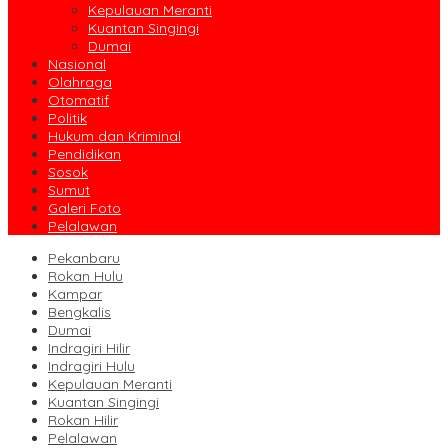
Kepulauan Meranti
Kuantan Singingi
Dumai
Nasional
Olahraga
Otomatif
Politik
Hukum dan Kriminal
Pendidikan
Sosok
Sumut
Galeri Foto
Pelalawan
Pekanbaru
Rokan Hulu
Kampar
Bengkalis
Dumai
Indragiri Hilir
Indragiri Hulu
Kepulauan Meranti
Kuantan Singingi
Rokan Hilir
Pelalawan