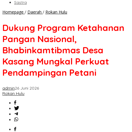
Sastra
Dukung
Homepage
/
Daerah
/
Rokan Hulu
Program
Ketahanan
Dukung Program Ketahanan
Pangan
Nasional,
Pangan Nasional,
Bhabinkamtibmas
Desa
Bhabinkamtibmas Desa
Kasang
Mungkal
Kasang Mungkal Perkuat
Perkuat
Pendampingan
Pendampingan Petani
Petani
admin
26 Juni 2026
Rokan Hulu