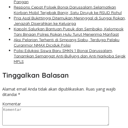
Pangan
Respons Cepat Polsek Bonai Darussalam Selamatkan
Korban Mobil Terjebak Banjir, Satu Dirujuk ke RSUD Rohul
Pria Asal Bukittinggi Ditemukan Meninggal di Sungai Rokan,
Jenazah Diserahkan ke Keluarga
Kapolri Salurkan Bantuan Pupuk dan Sembako, Kelompok
Tani Binaan Polres Rokan Hulu Turut Menerima Manfaat
Aksi Pelarian Terhenti di Simpang Siabu, Terduga Pelaku
Curanmor NMAX Diciduk Polisi
Polisi Edukasi Siswa Baru SMKN 1 Bonai Darussalam,
Tanamkan Semangat Anti-Bullying dan Anti-Narkoba Sejak
MPLS
Tinggalkan Balasan
Alamat email Anda tidak akan dipublikasikan.
Ruas yang wajib
ditandai
*
Komentar